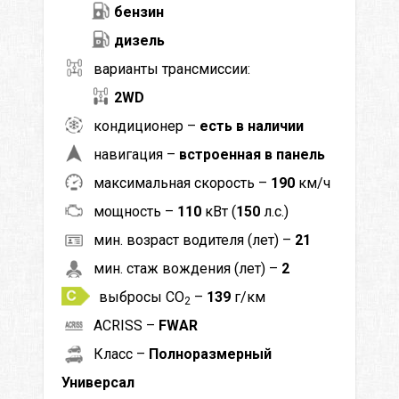
бензин
дизель
варианты трансмиссии:
2WD
кондиционер –
есть в наличии
навигация –
встроенная в панель
максимальная скорость –
190
км/ч
мощность –
110
кВт (
150
л.с.)
мин. возраст водителя (лет) –
21
мин. стаж вождения (лет) –
2
выбросы CO
–
139
г/км
2
ACRISS –
FWAR
Класс –
Полноразмерный
Универсал