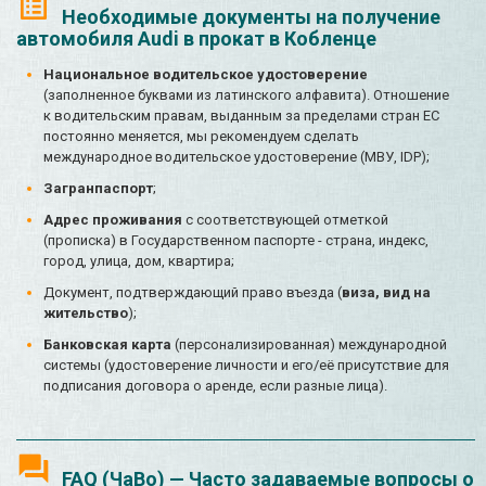
Необходимые документы на получение
автомобиля Audi в прокат в Кобленце
Национальное водительское удостоверение
(заполненное буквами из латинского алфавита). Отношение
к водительским правам, выданным за пределами стран ЕС
постоянно меняется, мы рекомендуем сделать
международное водительское удостоверение (МВУ, IDP);
Загранпаспорт
;
Адрес проживания
с соответствующей отметкой
(прописка) в Государственном паспорте - страна, индекс,
город, улица, дом, квартира;
Документ, подтверждающий право въезда (
виза, вид на
жительство
);
Банковская карта
(персонализированная) международной
системы (удостоверение личности и его/её присутствие для
подписания договора о аренде, если разные лица).
FAQ (ЧаВо) — Часто задаваемые вопросы о