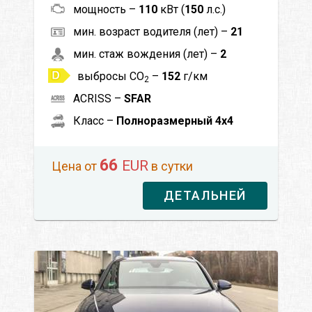
мощность –
110
кВт (
150
л.с.)
мин. возраст водителя (лет) –
21
мин. стаж вождения (лет) –
2
выбросы CO
–
152
г/км
2
ACRISS –
SFAR
Класс –
Полноразмерный 4x4
66
EUR
Цена от
в сутки
ДЕТАЛЬНЕЙ