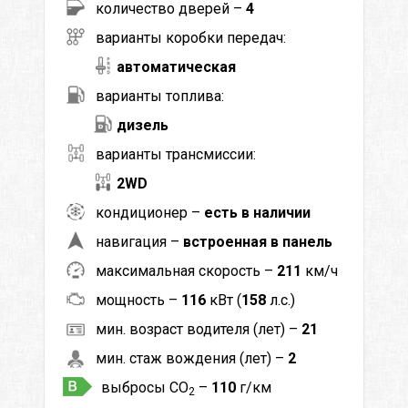
количество дверей –
4
варианты коробки передач:
автоматическая
варианты топлива:
дизель
варианты трансмиссии:
2WD
кондиционер –
есть в наличии
навигация –
встроенная в панель
максимальная скорость –
211
км/ч
мощность –
116
кВт (
158
л.с.)
мин. возраст водителя (лет) –
21
мин. стаж вождения (лет) –
2
выбросы CO
–
110
г/км
2