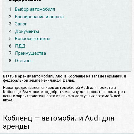
1
Выбор автомобиля
2
Бронирование и оплата
3
Залог
4
Документы
5
Вопросы-ответы
6
ПДД
7
Преимущества
8
Отзывы
Взять в аренду автомобиль Audi в Кобленце на западе Германии, в
федеральной земле Рейнланд-Пфальц.
Ниже предоставлен список автомобилей Audi для проката в
Кобленце. Вы можете подобрать машину для проката, посмотрев
цены и характеристики авто из списка доступных автомобилей
ниже.
Кобленц — автомобили Audi для
аренды