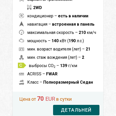
2WD
кондиционер –
есть в наличии
навигация –
встроенная в панель
максимальная скорость –
210
км/ч
мощность –
140
кВт (
190
л.с.)
мин. возраст водителя (лет) –
21
мин. стаж вождения (лет) –
2
выбросы CO
–
139
г/км
2
ACRISS –
FWAR
Класс –
Полноразмерный Седан
70
EUR
Цена от
в сутки
ДЕТАЛЬНЕЙ