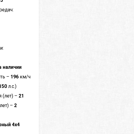
–
5
редач:
и:
в наличии
сть –
196
км/ч
150
л.с.)
 (лет) –
21
лет) –
2
рный 4x4