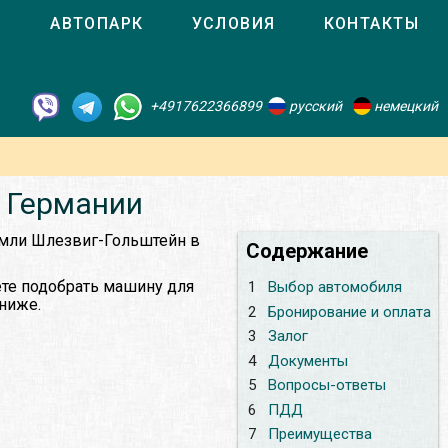
О
АВТОПАРК
УСЛОВИЯ
КОНТАКТЫ
+4917622366899
русский
немецкий
 Германии
емли Шлезвиг-Гольштейн в
Содержание
те подобрать машину для
1
Выбор автомобиля
 ниже.
2
Бронирование и оплата
3
Залог
4
Документы
5
Вопросы-ответы
6
ПДД
7
Преимущества