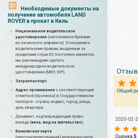
Необходимые документы на
получение автомобиля LAND
ROVER в прокат в Киль
Национальное водительское
удостоверение
(заполненное буквами
из латинского алфавита). Отношение к
водительским правам, выданным за
пределами стран ЕС постоянно меняется,
мы рекомендуем сделать
международное водительское
Отзыв
удостоверение (МВУ, IDP);
Загранпаспорт
;
Адрес проживания
с соответствующей
Общий р
отметкой (прописка) в Государственном
паспорте - страна, индекс, город, улица,
дом, квартира;
Документ, подтверждающий право
2020-02-
въезда (
виза, вид на жительство
);
Банковская карта
Оценка
5
(персонализированная) международной