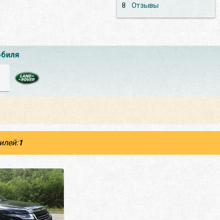
8
Отзывы
обиля
илей:
1