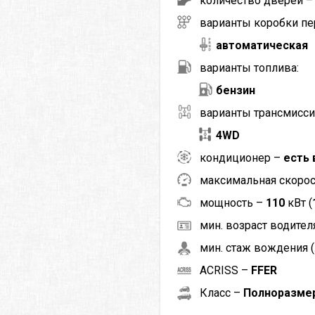
количество дверей 
варианты коробки пе
автоматическая
варианты топлива:
бензин
варианты трансмисси
4WD
кондиционер –
есть 
максимальная скоро
мощность –
110
кВт (
мин. возраст водителя
мин. стаж вождения (
ACRISS –
FFER
Класс –
Полноразме