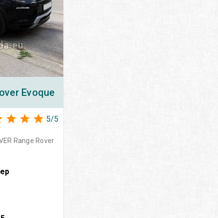
over Evoque
5
/
5
VER Range Rover
вер