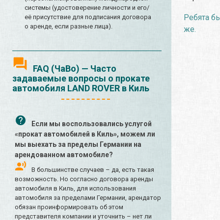
системы (удостоверение личности и его/
Ребята б
её присутствие для подписания договора
о аренде, если разные лица).
же.
FAQ (ЧаВо) — Часто
задаваемые вопросы о прокате
автомобиля LAND ROVER в Киль
Если мы воспользовались услугой
«прокат автомобилей в Киль», можем ли
мы выехать за пределы Германии на
арендованном автомобиле?
В большинстве случаев – да, есть такая
возможность. Но согласно договора аренды
автомобиля в Киль, для использования
автомобиля за пределами Германии, арендатор
обязан проинформировать об этом
представителя компании и уточнить – нет ли