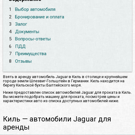
1
Выбор автомобиля
2
Бронирование и оплата
3
Залог
4
Документы
5
Вопросы-ответы
6
ПДД
7
Преимущества
8
Отзывы
Взять в аренду автомобиль Jaguar в Киль в столице и крупнейшем
городе земли Шлезвиг-Гольштейн в Германии. Киль находится на
берегу Кильской бухты Балтийского моря.
Ниже предоставлен список автомобилей Jaguar для проката в Киль.
Вы можете подобрать машину для проката, посмотрев цены и
характеристики авто из списка доступных автомобилей ниже.
Киль — автомобили Jaguar для
аренды