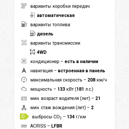
варианты коробки передач:
автоматическая
варианты топлива:
дизель
варианты трансмиссии:
4WD
кондиционер –
есть в наличии
навигация –
встроенная в панель
максимальная скорость –
208
км/ч
мощность –
133
кВт (
181
л.с.)
мин. возраст водителя (лет) –
21
мин. стаж вождения (лет) –
2
выбросы CO
–
134
г/км
2
ACRISS –
LFBR