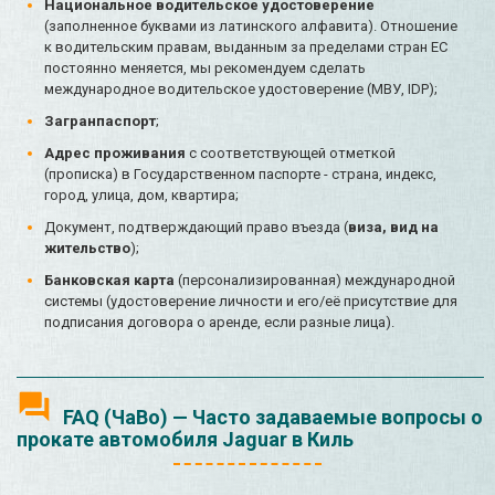
Национальное водительское удостоверение
(заполненное буквами из латинского алфавита). Отношение
к водительским правам, выданным за пределами стран ЕС
постоянно меняется, мы рекомендуем сделать
международное водительское удостоверение (МВУ, IDP);
Загранпаспорт
;
Адрес проживания
с соответствующей отметкой
(прописка) в Государственном паспорте - страна, индекс,
город, улица, дом, квартира;
Документ, подтверждающий право въезда (
виза, вид на
жительство
);
Банковская карта
(персонализированная) международной
системы (удостоверение личности и его/её присутствие для
подписания договора о аренде, если разные лица).
FAQ (ЧаВо) — Часто задаваемые вопросы о
прокате автомобиля Jaguar в Киль