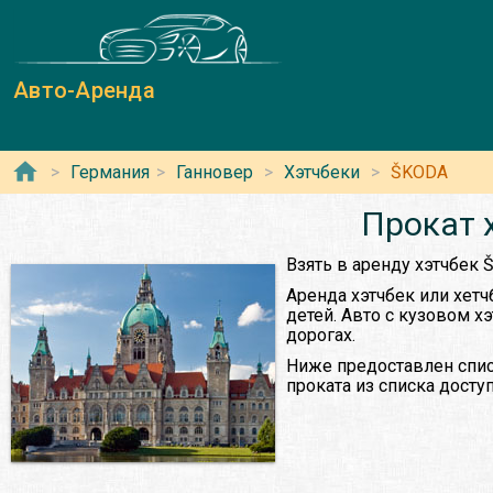
Авто-Аренда
Германия
Ганновер
Хэтчбеки
ŠKODA
Прокат 
Взять в аренду хэтчбек
Аренда хэтчбек или хетч
детей. Авто с кузовом х
дорогах.
Ниже предоставлен спис
проката из списка дост