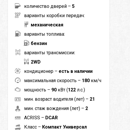
количество дверей –
5
варианты коробки передач:
механическая
варианты топлива:
бензин
варианты трансмиссии:
2WD
кондиционер –
есть в наличии
максимальная скорость –
180
км/ч
мощность –
90
кВт (
122
л.с.)
мин. возраст водителя (лет) –
21
мин. стаж вождения (лет) –
2
ACRISS –
DCAR
Класс –
Компакт Универсал