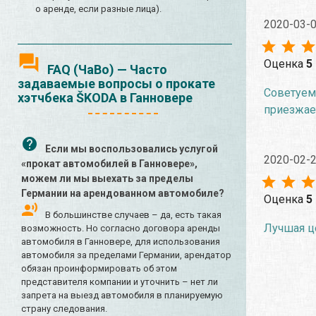
о аренде, если разные лица).
2020-03-
Оценка
5
FAQ (ЧаВо) — Часто
задаваемые вопросы о прокате
Советуем 
хэтчбека ŠKODA в Ганновере
приезжае
Если мы воспользовались услугой
2020-02-
«прокат автомобилей в Ганновере»,
можем ли мы выехать за пределы
Германии на арендованном автомобиле?
Оценка
5
В большинстве случаев – да, есть такая
Лучшая це
возможность. Но согласно договора аренды
автомобиля в Ганновере, для использования
автомобиля за пределами Германии, арендатор
обязан проинформировать об этом
представителя компании и уточнить – нет ли
запрета на выезд автомобиля в планируемую
страну следования.