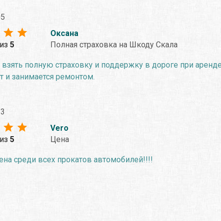
05
Оксана
из
5
Полная страховка на Шкоду Скала
взять полную страховку и поддержку в дороге при аренде
т и занимается ремонтом.
23
Vero
из
5
Цена
на среди всех прокатов автомобилей!!!!