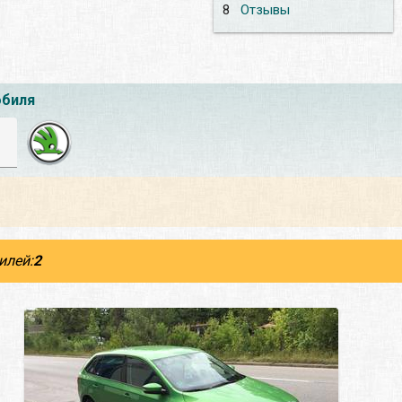
8
Отзывы
обиля
илей:
2