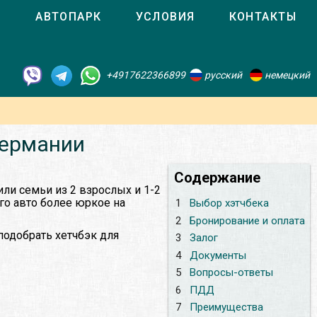
О
АВТОПАРК
УСЛОВИЯ
КОНТАКТЫ
+4917622366899
русский
немецкий
Германии
Содержание
или семьи из 2 взрослых и 1-2
ого авто более юркое на
1
Выбор хэтчбека
2
Бронирование и оплата
подобрать хетчбэк для
3
Залог
4
Документы
5
Вопросы-ответы
6
ПДД
7
Преимущества