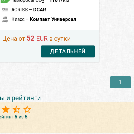
выбросы CO
–
116
г/км
2
ACRISS –
DCAR
Класс –
Компакт Универсал
52
Цена от
EUR
в сутки
ДЕТАЛЬНЕЙ
1
ы и рейтинги
ейтинг
5
из
5