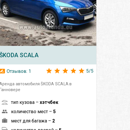
ŠKODA
SCALA
5
/
5
Отзывов:
1
Аренда автомобиля ŠKODA SCALA в
Ганновере
тип кузова –
хэтчбек
количество мест –
5
мест для багажа –
2