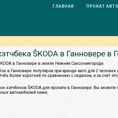
ГЛАВНАЯ
ПРОКАТ АВТ
хэтчбека ŠKODA в Ганновере в 
 ŠKODA в Ганновере в земле Нижняя Саксониягороде.
бэк в Ганновере популярна при аренде авто для 2 человек 
этчбк более короткий по сравнению с седаном, и за счёт эт
ок хэтчбеков ŠKODA для проката в Ганновере. Вы можете 
упных автомобилей ниже.