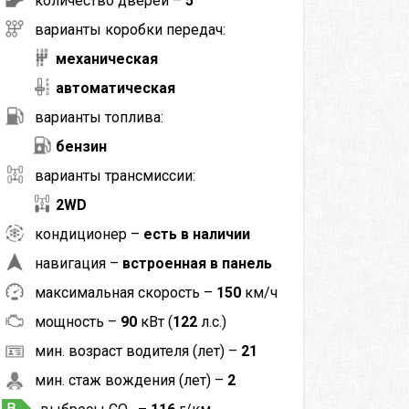
количество дверей –
5
варианты коробки передач:
механическая
автоматическая
варианты топлива:
бензин
варианты трансмиссии:
2WD
кондиционер –
есть в наличии
навигация –
встроенная в панель
максимальная скорость –
150
км/ч
мощность –
90
кВт (
122
л.с.)
мин. возраст водителя (лет) –
21
мин. стаж вождения (лет) –
2