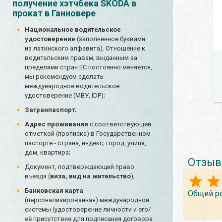
получение хэтчбека ŠKODA в
прокат в Ганновере
Национальное водительское
удостоверение
(заполненное буквами
из латинского алфавита). Отношение к
водительским правам, выданным за
пределами стран ЕС постоянно меняется,
мы рекомендуем сделать
международное водительское
удостоверение (МВУ, IDP);
Загранпаспорт
;
Адрес проживания
с соответствующей
отметкой (прописка) в Государственном
паспорте - страна, индекс, город, улица,
дом, квартира;
Отзыв
Документ, подтверждающий право
въезда (
виза, вид на жительство
);
Банковская карта
Общий р
(персонализированная) международной
системы (удостоверение личности и его/
её присутствие для подписания договора