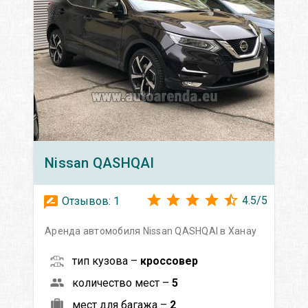
Nissan
QASHQAI
4.5
/
5
Отзывов:
1
Аренда автомобиля Nissan QASHQAI в Ханау
тип кузова –
кроссовер
количество мест –
5
мест для багажа –
2