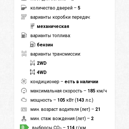
количество дверей –
5
варианты коробки передач:
механическая
варианты топлива:
бензин
варианты трансмиссии:
2WD
4WD
кондиционер –
есть в наличии
максимальная скорость –
185
км/ч
мощность –
105
кВт (
143
л.с.)
мин. возраст водителя (лет) –
21
мин. стаж вождения (лет) –
2
выбросы CO
–
114
г/км
2