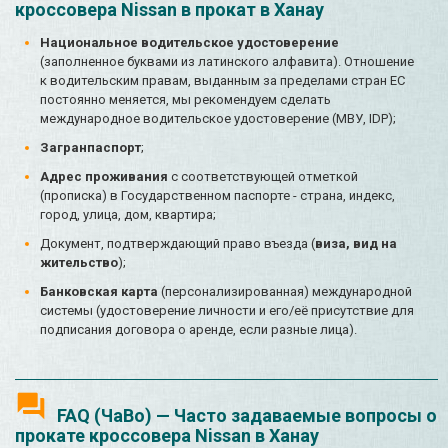
кроссовера Nissan в прокат в Ханау
Национальное водительское удостоверение
(заполненное буквами из латинского алфавита). Отношение
к водительским правам, выданным за пределами стран ЕС
постоянно меняется, мы рекомендуем сделать
международное водительское удостоверение (МВУ, IDP);
Загранпаспорт
;
Адрес проживания
с соответствующей отметкой
(прописка) в Государственном паспорте - страна, индекс,
город, улица, дом, квартира;
Документ, подтверждающий право въезда (
виза, вид на
жительство
);
Банковская карта
(персонализированная) международной
системы (удостоверение личности и его/её присутствие для
подписания договора о аренде, если разные лица).
FAQ (ЧаВо) — Часто задаваемые вопросы о
прокате кроссовера Nissan в Ханау