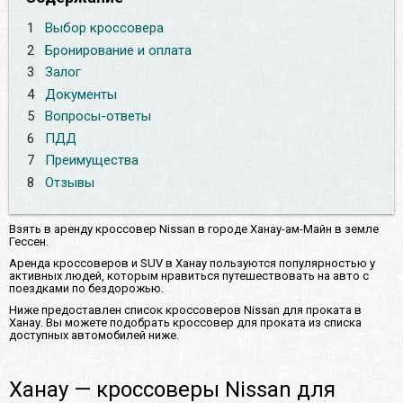
1
Выбор кроссовера
2
Бронирование и оплата
3
Залог
4
Документы
5
Вопросы-ответы
6
ПДД
7
Преимущества
8
Отзывы
Взять в аренду кроссовер Nissan в городе Ханау-ам-Майн в земле
Гессен.
Аренда кроссоверов и SUV в Ханау пользуются популярностью у
активных людей, которым нравиться путешествовать на авто с
поездками по бездорожью.
Ниже предоставлен список кроссоверов Nissan для проката в
Ханау. Вы можете подобрать кроссовер для проката из списка
доступных автомобилей ниже.
Ханау — кроссоверы Nissan для