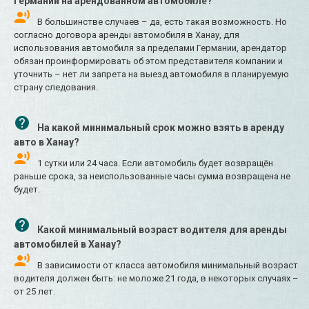
Германии на арендованном автомобиле?
В большинстве случаев – да, есть такая возможность. Но
согласно договора аренды автомобиля в Ханау, для
использования автомобиля за пределами Германии, арендатор
обязан проинформировать об этом представителя компании и
уточнить – нет ли запрета на выезд автомобиля в планируемую
страну следования.
На какой минимальный срок можно взять в аренду
авто в Ханау?
1 сутки или 24 часа. Если автомобиль будет возвращён
раньше срока, за неиспользованные часы сумма возвращена не
будет.
Какой минимальный возраст водителя для аренды
автомобилей в Ханау?
В зависимости от класса автомобиля минимальный возраст
водителя должен быть: не моложе 21 года, в некоторых случаях –
от 25 лет.