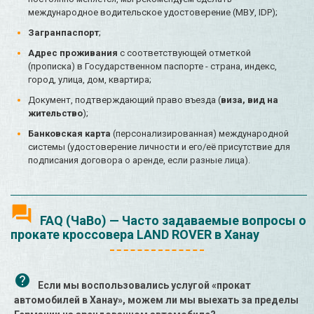
международное водительское удостоверение (МВУ, IDP);
Загранпаспорт
;
Адрес проживания
с соответствующей отметкой
(прописка) в Государственном паспорте - страна, индекс,
город, улица, дом, квартира;
Документ, подтверждающий право въезда (
виза, вид на
жительство
);
Банковская карта
(персонализированная) международной
системы (удостоверение личности и его/её присутствие для
подписания договора о аренде, если разные лица).
FAQ (ЧаВо) — Часто задаваемые вопросы о
прокате кроссовера LAND ROVER в Ханау
Если мы воспользовались услугой «прокат
автомобилей в Ханау», можем ли мы выехать за пределы