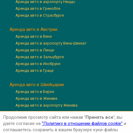
Аренда авто в аэропорту Ниццы
Аренда авто в Гренобле
Аренда авто в Страсбурге
Аренда авто в Австрии
Аренда авто в Вене
Аренда авто в аэропорту Вена-Швехат
Аренда авто в Линце
Аренда авто в Зальцбурге
Аренда авто в Инсбруке
Аренда авто в Граце
Аренда авто в Швейцарии
Аренда авто в Берне
Аренда авто в Женеве
Аренда авто в аэропорту Женева
Аренда авто в Цюрихе
Продолжив просмотр сайта или нажав
'Принять все'
, вы
Аренда авто в аэропорту Цюрих
даёте согласие на
”Политику в отношении файлов cookie”
и
Аренда авто в Люцерне
соглашаетесь сохранить в вашем браузере куки-файлы