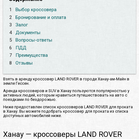
1
Выбор кроссовера
2
Бронирование и оплата
3
Залог
4
Документы
5
Вопросы-ответы
6
ПДД
7
Преимущества
8
Отзывы
Взять в аренду кроссовер LAND ROVER в городе Ханау-ам-Майн в
земле Гессен.
Аренда кроссоверов и SUV в Ханау пользуются популярностью у
активных людей, которым нравиться путешествовать на авто с
поездками по бездорожью.
Ниже предоставлен список кроссоверов LAND ROVER для проката
в Ханау. Вы можете подобрать кроссовер для проката из списка
доступных автомобилей ниже.
Ханау — кроссоверы LAND ROVER