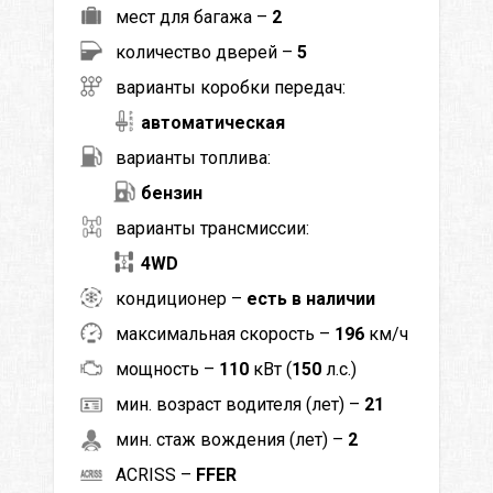
мест для багажа –
2
количество дверей –
5
варианты коробки передач:
автоматическая
варианты топлива:
бензин
варианты трансмиссии:
4WD
кондиционер –
есть в наличии
максимальная скорость –
196
км/ч
мощность –
110
кВт (
150
л.с.)
мин. возраст водителя (лет) –
21
мин. стаж вождения (лет) –
2
ACRISS –
FFER