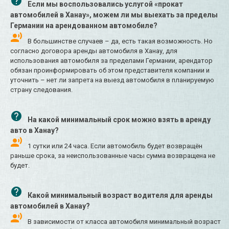
Если мы воспользовались услугой «прокат
автомобилей в Ханау», можем ли мы выехать за пределы
Германии на арендованном автомобиле?
В большинстве случаев – да, есть такая возможность. Но
согласно договора аренды автомобиля в Ханау, для
использования автомобиля за пределами Германии, арендатор
обязан проинформировать об этом представителя компании и
уточнить – нет ли запрета на выезд автомобиля в планируемую
страну следования.
На какой минимальный срок можно взять в аренду
авто в Ханау?
1 сутки или 24 часа. Если автомобиль будет возвращён
раньше срока, за неиспользованные часы сумма возвращена не
будет.
Какой минимальный возраст водителя для аренды
автомобилей в Ханау?
В зависимости от класса автомобиля минимальный возраст