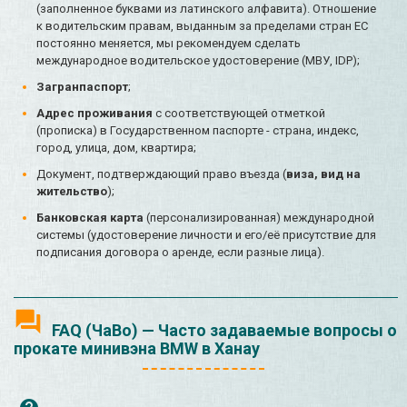
(заполненное буквами из латинского алфавита). Отношение
к водительским правам, выданным за пределами стран ЕС
постоянно меняется, мы рекомендуем сделать
международное водительское удостоверение (МВУ, IDP);
Загранпаспорт
;
Адрес проживания
с соответствующей отметкой
(прописка) в Государственном паспорте - страна, индекс,
город, улица, дом, квартира;
Документ, подтверждающий право въезда (
виза, вид на
жительство
);
Банковская карта
(персонализированная) международной
системы (удостоверение личности и его/её присутствие для
подписания договора о аренде, если разные лица).
FAQ (ЧаВо) — Часто задаваемые вопросы о
прокате минивэна BMW в Ханау