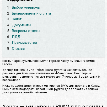
1
Выбор минивэна
2
Бронирование и оплата
3
Залог
4
Документы
5
Вопросы-ответы
6
ПДД
7
Преимущества
8
Отзывы
Взять в аренду минивэн BMW в городе Ханау-ам-Майн в земле
Гессен.
Аренда минивэна или небольшого фургона как оптимальное
решение для большой компании из 4-6 человек. Некоторые
минивэны позволяют имеют место для 7 человек, 1 водитель и 6
пассажиров.
Ниже предоставлен список минивэнов BMW для проката в Ханау.
Вы можете подобрать небольшой фургон для проката из списка
доступных автомобилей ниже.
Ханау — минивэны BMW для аренды