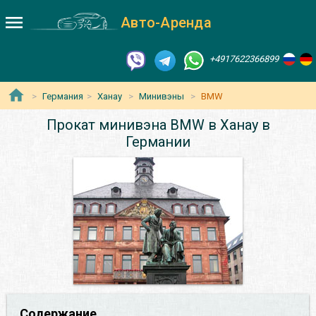
Авто-Аренда
+4917622366899
Германия
Ханау
Минивэны
BMW
Прокат минивэна BMW в Ханау в
Германии
Содержание