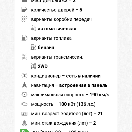
мест для багажа –
2
количество дверей –
5
варианты коробки передач:
автоматическая
варианты топлива:
бензин
варианты трансмиссии:
2WD
кондиционер –
есть в наличии
навигация –
встроенная в панель
максимальная скорость –
190
км/ч
мощность –
100
кВт (
136
л.с.)
мин. возраст водителя (лет) –
21
мин. стаж вождения (лет) –
2