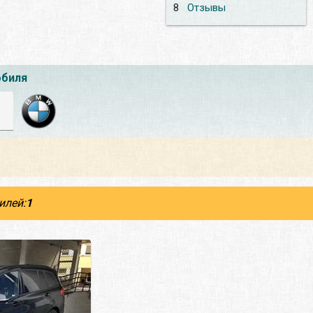
8
Отзывы
обиля
илей:
1