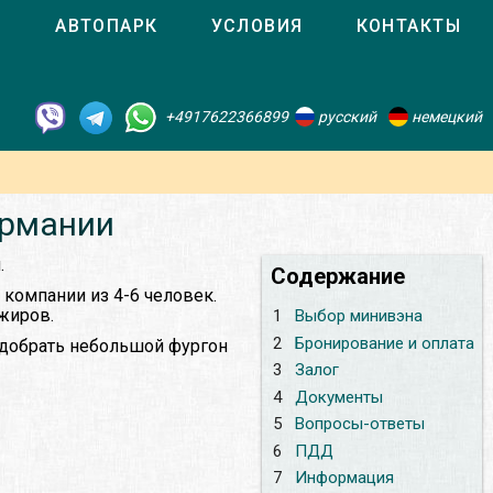
О
АВТОПАРК
УСЛОВИЯ
КОНТАКТЫ
+4917622366899
русский
немецкий
ермании
.
Содержание
компании из 4-6 человек.
жиров.
1
Выбор минивэна
2
Бронирование и оплата
одобрать небольшой фургон
3
Залог
4
Документы
5
Вопросы-ответы
6
ПДД
7
Информация