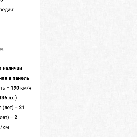
редач:
и:
в наличии
ная в панель
сть –
190
км/ч
136
л.с.)
 (лет) –
21
лет) –
2
г/км