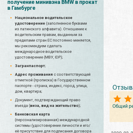
получение минивэна BMW в прокат
в Гамбурге
Национальное водительское
удостоверение
(заполненное буквами
из латинского алфавита). Отношение к
водительским правам, выданным за
пределами стран ЕС постоянно меняется,
мы рекомендуем сделать
международное водительское
удостоверение (МВУ, IDP);
Загранпаспорт
;
Адрес проживания
с соответствующей
отметкой (прописка) в Государственном
паспорте - страна, индекс, город, улица,
Отзыв
дом, квартира;
Документ, подтверждающий право
Общий р
въезда (
виза, вид на жительство
);
Банковская карта
(персонализированная) международной
системы (удостоверение личности и его/
её присутствие для подписания договора