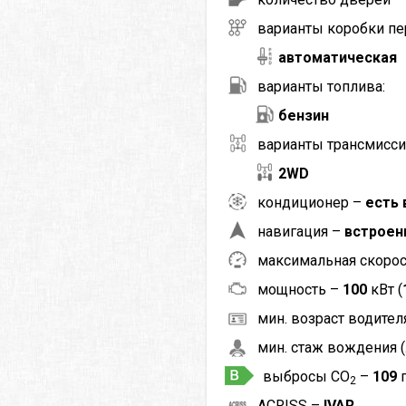
варианты коробки пе
автоматическая
варианты топлива:
бензин
варианты трансмисси
2WD
кондиционер –
есть 
навигация –
встроен
максимальная скоро
мощность –
100
кВт (
мин. возраст водителя
мин. стаж вождения (
выбросы CO
–
109
2
ACRISS –
IVAR