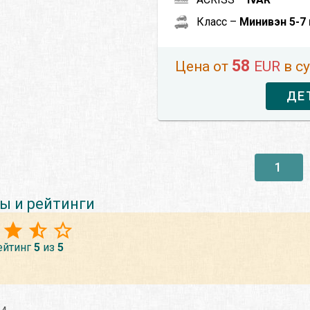
Класс –
Минивэн 5-7
58
Цена от
EUR
в с
ДЕ
1
ы и рейтинги
ейтинг
5
из
5