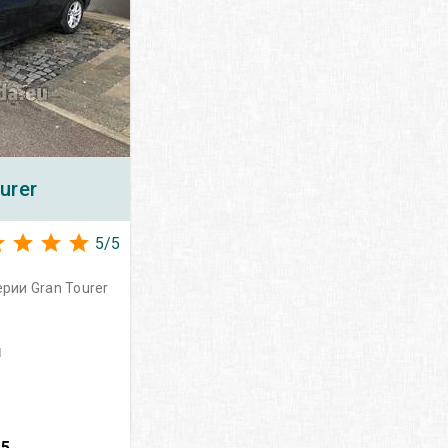
urer
5
/
5
рии Gran Tourer
н
–
5