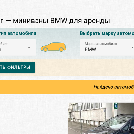
рг — минивэны BMW для аренды
тип автомобиля
Выбрать марку автом
обиля
Марка автомобиля
н
BMW
ТЬ ФИЛЬТРЫ
Найдено автомоб