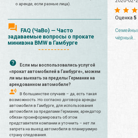
2020-02-
о аренде, если разные лица).
Оценка
5
FAQ (ЧаВо) — Часто
Семейный 
задаваемые вопросы о прокате
чёрный...
минивэна BMW в Гамбурге
Если мы воспользовались услугой
«прокат автомобилей в Гамбурге», можем
ли мы выехать за пределы Германии на
арендованном автомобиле?
В большинстве случаев – да, есть такая
возможность. Но согласно договора аренды
автомобиля в Гамбурге, для использования
автомобиля за пределами Германии, арендатор
обязан проинформировать об этом
представителя компании и уточнить – нет ли
запрета на выезд автомобиля в планируемую
страну следования.