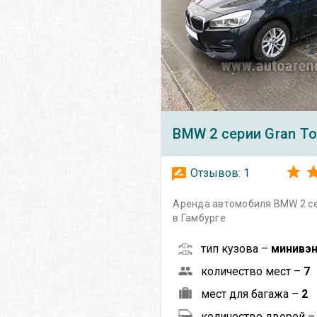
BMW
2 серии Gran To
Отзывов:
1
Аренда автомобиля BMW 2 се
в Гамбурге
тип кузова –
минивэ
количество мест –
7
мест для багажа –
2
количество дверей 