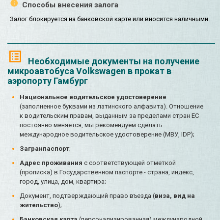
Способы внесения залога
Залог блокируется на банковской карте или вносится наличными.
Необходимые документы на получение
микроавтобуса Volkswagen в прокат в
аэропорту Гамбург
Национальное водительское удостоверение
(заполненное буквами из латинского алфавита). Отношение
к водительским правам, выданным за пределами стран ЕС
постоянно меняется, мы рекомендуем сделать
международное водительское удостоверение (МВУ, IDP);
Загранпаспорт
;
Адрес проживания
с соответствующей отметкой
(прописка) в Государственном паспорте - страна, индекс,
город, улица, дом, квартира;
Документ, подтверждающий право въезда (
виза, вид на
жительство
);
Банковская карта
(персонализированная) международной