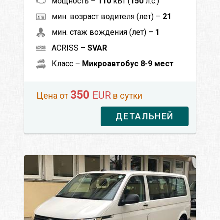
мощность –
110
кВт (
150
л.с.)
мин. возраст водителя (лет) –
21
мин. стаж вождения (лет) –
1
ACRISS –
SVAR
Класс –
Микроавтобус 8-9 мест
350
EUR
Цена от
в сутки
ДЕТАЛЬНЕЙ