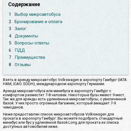
Содержание
1
Выбор микроавтобуса
2
Бронирование и оплата
3
Залог
4
Документы
5
Вопросы-ответы
6
ПДД
7
Преимущества
8
Отзывы
Взять в аренду микроавтобус Volkswagen в аэропорту Гамбург (IATA:
HAM, ICAO: EDDH), международном аэропорту Германии.
Аренда микроавтобуса или минибуса в аэропорту Гамбург с
комфортом разместит 7-8 человек. Некоторые бусы имеют 9 мест.
Так же для аренды есть удлинённые микроавтобусы, с увеличенной
базой. У них просто огромный багажник, который вмещает 7-9
чемоданов.
Ниже предоставлен список микроавтобусов Volkswagen для
проката в аэропорту Гамбург. Вы можете подобрать стандартный
минибус или бус у удлинённой базой Long для проката из списка
доступных автомобилей ниже.