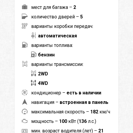
мест для багажа –
2
количество дверей –
5
варианты коробки передач:
автоматическая
варианты топлива:
бензин
варианты трансмиссии:
2WD
4WD
кондиционер –
есть в наличии
навигация –
встроенная в панель
максимальная скорость –
182
км/ч
мощность –
100
кВт (
136
л.с.)
мин. возраст водителя (лет) –
21