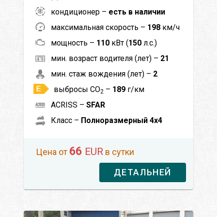
кондиционер –
есть в наличии
максимальная скорость –
198
км/ч
мощность –
110
кВт (
150
л.с.)
мин. возраст водителя (лет) –
21
мин. стаж вождения (лет) –
2
выбросы CO
–
189
г/км
2
ACRISS –
SFAR
Класс –
Полноразмерный 4x4
66
EUR
Цена от
в сутки
ДЕТАЛЬНЕЙ