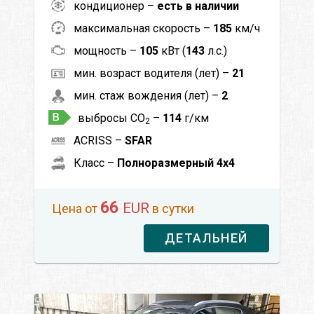
кондиционер –
есть в наличии
максимальная скорость –
185
км/ч
мощность –
105
кВт (
143
л.с.)
мин. возраст водителя (лет) –
21
мин. стаж вождения (лет) –
2
выбросы CO
–
114
г/км
2
ACRISS –
SFAR
Класс –
Полноразмерный 4x4
66
EUR
Цена от
в сутки
ДЕТАЛЬНЕЙ