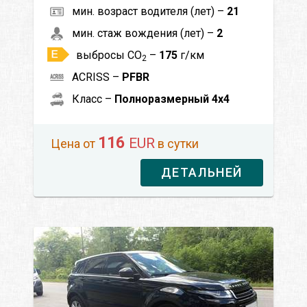
мин. возраст водителя (лет) –
21
мин. стаж вождения (лет) –
2
выбросы CO
–
175
г/км
2
ACRISS –
PFBR
Класс –
Полноразмерный 4x4
116
EUR
Цена от
в сутки
ДЕТАЛЬНЕЙ