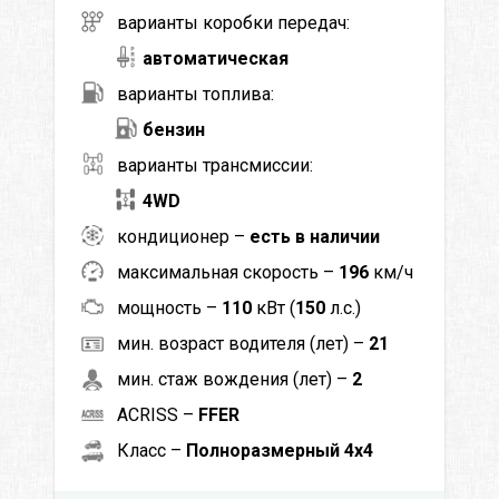
варианты коробки передач:
автоматическая
варианты топлива:
бензин
варианты трансмиссии:
4WD
кондиционер –
есть в наличии
максимальная скорость –
196
км/ч
мощность –
110
кВт (
150
л.с.)
мин. возраст водителя (лет) –
21
мин. стаж вождения (лет) –
2
ACRISS –
FFER
Класс –
Полноразмерный 4x4