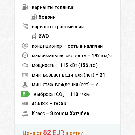
варианты топлива:
бензин
варианты трансмиссии:
2WD
кондиционер –
есть в наличии
максимальная скорость –
192
км/ч
мощность –
115
кВт (
156
л.с.)
мин. возраст водителя (лет) –
21
мин. стаж вождения (лет) –
2
выбросы CO
–
110
г/км
2
ACRISS –
DCAR
Класс –
Эконом Хэтчбек
52
EUR
Цена от
в сутки