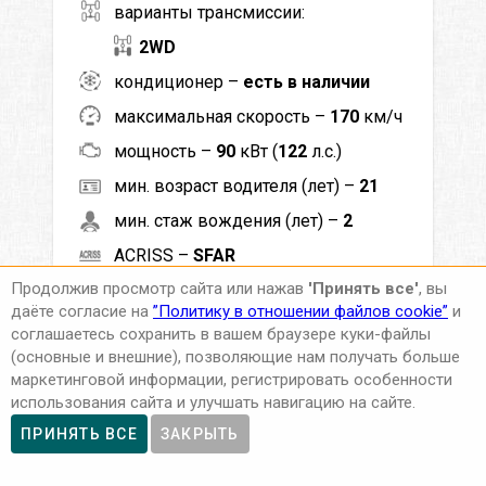
варианты трансмиссии:
2WD
кондиционер –
есть в наличии
максимальная скорость –
170
км/ч
мощность –
90
кВт (
122
л.с.)
мин. возраст водителя (лет) –
21
мин. стаж вождения (лет) –
2
ACRISS –
SFAR
Продолжив просмотр сайта или нажав
'Принять все'
, вы
Класс –
Полноразмерный 4x4
даёте согласие на
”Политику в отношении файлов cookie”
и
соглашаетесь сохранить в вашем браузере куки-файлы
66
EUR
(основные и внешние), позволяющие нам получать больше
Цена от
в сутки
маркетинговой информации, регистрировать особенности
использования сайта и улучшать навигацию на сайте.
ДЕТАЛЬНЕЙ
ПРИНЯТЬ ВСЕ
ЗАКРЫТЬ