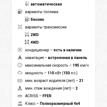
автоматическая
варианты топлива:
бензин
варианты трансмиссии:
2WD
4WD
кондиционер –
есть в наличии
навигация –
встроенная в панель
максимальная скорость –
195
км/ч
мощность –
110
кВт (
150
л.с.)
мин. возраст водителя (лет) –
21
мин. стаж вождения (лет) –
2
ACRISS –
FFER
Класс –
Полноразмерный 4x4