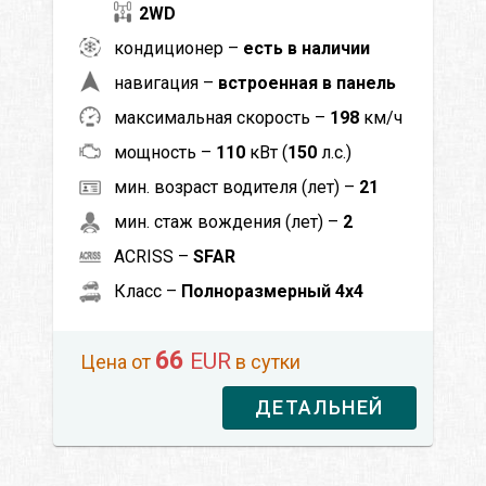
2WD
кондиционер –
есть в наличии
навигация –
встроенная в панель
максимальная скорость –
198
км/ч
мощность –
110
кВт (
150
л.с.)
мин. возраст водителя (лет) –
21
мин. стаж вождения (лет) –
2
ACRISS –
SFAR
Класс –
Полноразмерный 4x4
66
EUR
Цена от
в сутки
ДЕТАЛЬНЕЙ