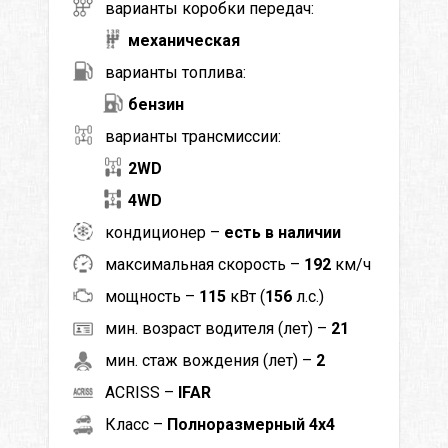
варианты коробки передач:
механическая
варианты топлива:
бензин
варианты трансмиссии:
2WD
4WD
кондиционер –
есть в наличии
максимальная скорость –
192
км/ч
мощность –
115
кВт (
156
л.с.)
мин. возраст водителя (лет) –
21
мин. стаж вождения (лет) –
2
ACRISS –
IFAR
Класс –
Полноразмерный 4x4