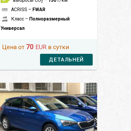
выбросы CO
–
130
г/км
2
ACRISS –
FWAR
Класс –
Полноразмерный
Универсал
70
Цена от
EUR
в сутки
ДЕТАЛЬНЕЙ