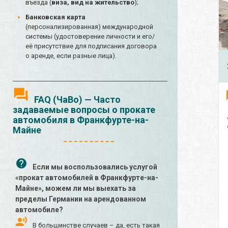
въезда (
виза, вид на жительство
);
Банковская карта
(персонализированная) международной
системы (удостоверение личности и его/
её присутствие для подписания договора
о аренде, если разные лица).
FAQ (ЧаВо) — Часто
задаваемые вопросы о прокате
автомобиля в Франкфурте-на-
Майне
Если мы воспользовались услугой
«прокат автомобилей в Франкфурте-на-
Майне», можем ли мы выехать за
пределы Германии на арендованном
автомобиле?
В большинстве случаев – да, есть такая