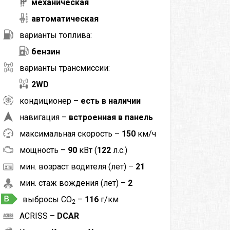
механическая
автоматическая
варианты топлива:
бензин
варианты трансмиссии:
2WD
кондиционер –
есть в наличии
навигация –
встроенная в панель
максимальная скорость –
150
км/ч
мощность –
90
кВт (
122
л.с.)
мин. возраст водителя (лет) –
21
мин. стаж вождения (лет) –
2
выбросы CO
–
116
г/км
2
ACRISS –
DCAR