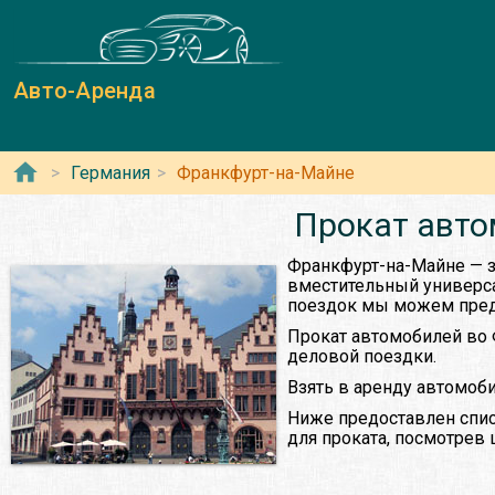
Авто-Аренда
Германия
Франкфурт-на-Майне
Прокат авто
Франкфурт-на-Майне — з
вместительный универса
поездок мы можем предло
Прокат автомобилей во 
деловой поездки.
Взять в аренду автомоб
Ниже предоставлен спис
для проката, посмотрев 