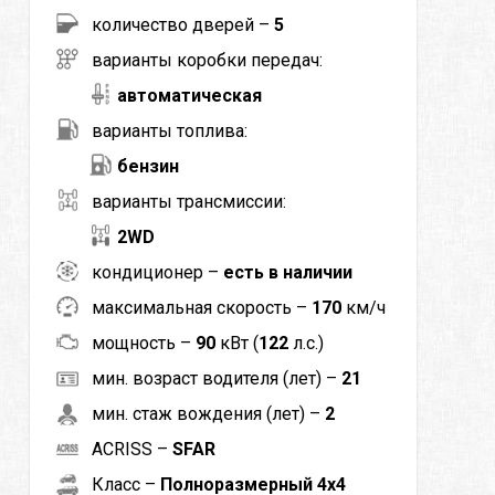
количество дверей –
5
варианты коробки передач:
автоматическая
варианты топлива:
бензин
варианты трансмиссии:
2WD
кондиционер –
есть в наличии
максимальная скорость –
170
км/ч
мощность –
90
кВт (
122
л.с.)
мин. возраст водителя (лет) –
21
мин. стаж вождения (лет) –
2
ACRISS –
SFAR
Класс –
Полноразмерный 4x4