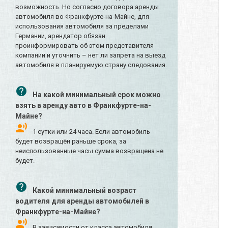
возможность. Но согласно договора аренды
автомобиля во Франкфурте-на-Майне, для
использования автомобиля за пределами
Германии, арендатор обязан
проинформировать об этом представителя
компании и уточнить – нет ли запрета на выезд
автомобиля в планируемую страну следования.
На какой минимальный срок можно
взять в аренду авто в Франкфурте-на-
Майне?
1 сутки или 24 часа. Если автомобиль
будет возвращён раньше срока, за
неиспользованные часы сумма возвращена не
будет.
Какой минимальный возраст
водителя для аренды автомобилей в
Франкфурте-на-Майне?
В зависимости от класса автомобиля