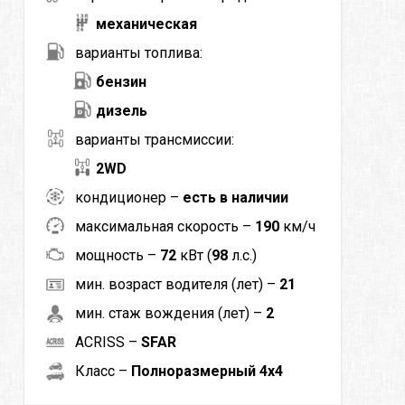
механическая
варианты топлива:
бензин
дизель
варианты трансмиссии:
2WD
кондиционер –
есть в наличии
максимальная скорость –
190
км/ч
мощность –
72
кВт (
98
л.с.)
мин. возраст водителя (лет) –
21
мин. стаж вождения (лет) –
2
ACRISS –
SFAR
Класс –
Полноразмерный 4x4