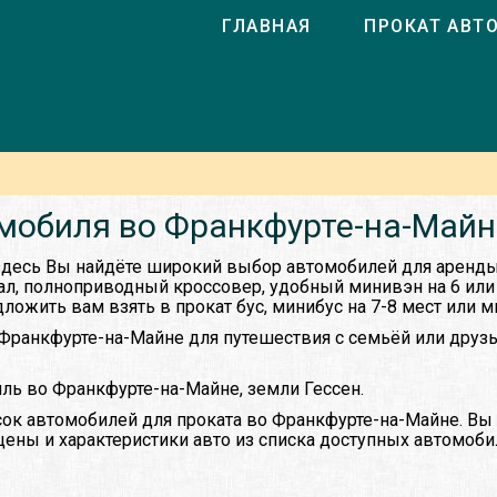
ГЛАВНАЯ
ПРОКАТ АВТ
мобиля во Франкфурте-на-Майн
десь Вы найдёте широкий выбор автомобилей для аренды:
л, полноприводный кроссовер, удобный минивэн на 6 или 
жить вам взять в прокат бус, минибус на 7-8 мест или ми
Франкфурте-на-Майне для путешествия с семьёй или друзь
иль во Франкфурте-на-Майне, земли Гессен.
ок автомобилей для проката во Франкфурте-на-Майне. В
цены и характеристики авто из списка доступных автомоби