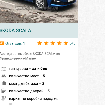
ŠKODA
SCALA
5
/
5
Отзывов:
1
Аренда автомобиля ŠKODA SCALA во
Франкфурте-на-Майне
тип кузова –
хэтчбек
количество мест –
5
мест для багажа –
2
количество дверей –
5
варианты коробки передач: