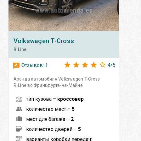
Volkswagen
T-Cross
R‑Line
4
/
5
Отзывов:
1
Аренда автомобиля Volkswagen T-Cross
R‑Line во Франкфурте-на-Майне
тип кузова –
кроссовер
количество мест –
5
мест для багажа –
2
количество дверей –
5
варианты коробки передач: