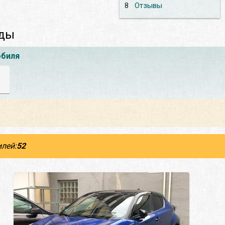
8
Отзывы
нды
обиля
лей:
52