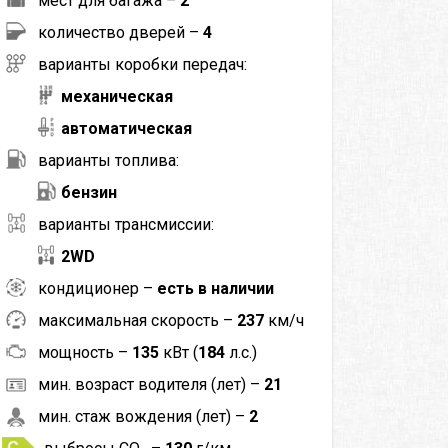
мест для багажа –
2
количество дверей –
4
варианты коробки передач:
механическая
автоматическая
варианты топлива:
бензин
варианты трансмиссии:
2WD
кондиционер –
есть в наличии
максимальная скорость –
237
км/ч
мощность –
135
кВт (
184
л.с.)
мин. возраст водителя (лет) –
21
мин. стаж вождения (лет) –
2