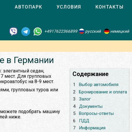
О
АВТОПАРК
УСЛОВИЯ
КОНТАКТЫ
+4917622366899
русский
немецкий
е в Германии
 элегантный седан,
Содержание
7 мест. Для групповых
кроавтобус на 8-9 мест.
1
Выбор автомобиля
ями, групповых туров или
2
Бронирование и оплата
3
Залог
4
Документы
ы можете подобрать машину
5
Вопросы-ответы
лей ниже.
6
ПДД
7
Информация