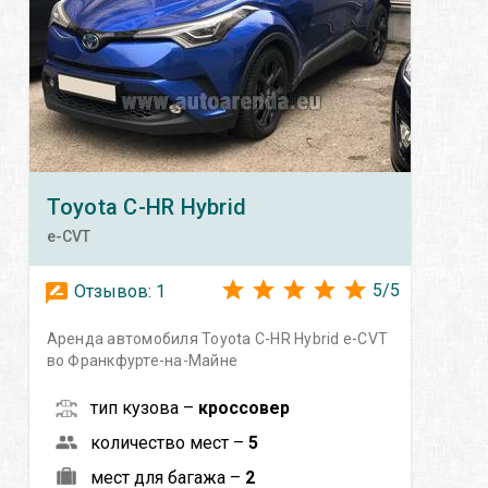
Toyota
C-HR Hybrid
e-CVT
5
/
5
Отзывов:
1
Аренда автомобиля Toyota C-HR Hybrid e-CVT
во Франкфурте-на-Майне
тип кузова –
кроссовер
количество мест –
5
мест для багажа –
2