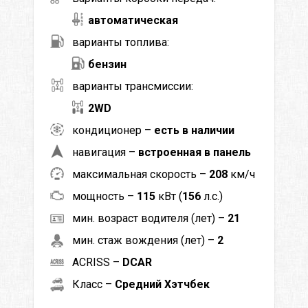
автоматическая
варианты топлива:
бензин
варианты трансмиссии:
2WD
кондиционер –
есть в наличии
навигация –
встроенная в панель
максимальная скорость –
208
км/ч
мощность –
115
кВт (
156
л.с.)
мин. возраст водителя (лет) –
21
мин. стаж вождения (лет) –
2
ACRISS –
DCAR
Класс –
Средний Хэтчбек