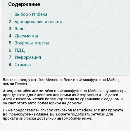
Содержание
1
Выбор хэтчбека
2
Бронирование и оплата
3
Залог
4
Документы
5
Вопросы-ответы
6
ПДД
7
Информация
8
Отзывы
Взять в аренду хэтчбек Mercedes-Benz во Франкфурте-на-Майне,
земли Гессен.
Аренда хэтчбек или хетчбэк во Франкфурте-на-Майне популярна при
аренде авто для 2 человек или семьи из 2 взрослых и 1-2 детей.
Авто с кузовом хэтчбк более короткий по сравнению с седаном, и
за счёт этого авто более юркое на дорогах.
Ниже предоставлен список хэтчбеков Mercedes-Benz для проката
во Франкфурте-на-Майне. Вы можете подобрать хетчбэк для
проката из списка доступных автомобилей ниже.