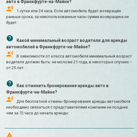
авто в Франкфурте-на-Майне?
1 сутки или 24 часа. Если автомобиль будет возвращён
раньше срока, за неиспользованные часы сумма возвращена не
будет.
Какой минимальный возраст водителя для аренды
автомобилей в Франкфурте-на-Майне?
В зависимости от класса автомобиля минимальный возраст
водителя должен быть: не моложе 21 года, в некоторых случаях –
от 25 лет.
Как отменить бронирование аренды авто в
Франкфурте-на-Майне?
Для бесплатной отмены бронирования аренды автомобиля
необходимо связаться с представителями компании не позднее
чем за 72 часа до начала аренды.