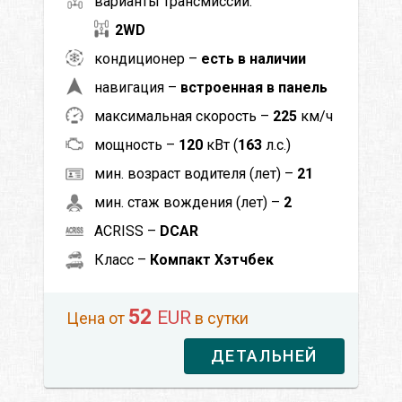
варианты трансмиссии:
2WD
кондиционер –
есть в наличии
навигация –
встроенная в панель
максимальная скорость –
225
км/ч
мощность –
120
кВт (
163
л.с.)
мин. возраст водителя (лет) –
21
мин. стаж вождения (лет) –
2
ACRISS –
DCAR
Класс –
Компакт Хэтчбек
52
EUR
Цена от
в сутки
ДЕТАЛЬНЕЙ