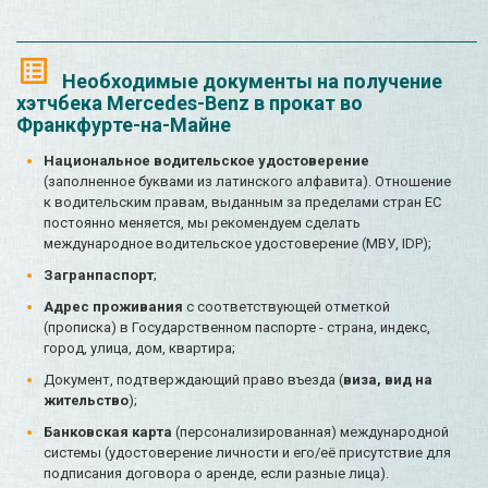
Необходимые документы на получение
хэтчбека Mercedes-Benz в прокат во
Франкфурте-на-Майне
Национальное водительское удостоверение
(заполненное буквами из латинского алфавита). Отношение
к водительским правам, выданным за пределами стран ЕС
постоянно меняется, мы рекомендуем сделать
международное водительское удостоверение (МВУ, IDP);
Загранпаспорт
;
Адрес проживания
с соответствующей отметкой
(прописка) в Государственном паспорте - страна, индекс,
город, улица, дом, квартира;
Документ, подтверждающий право въезда (
виза, вид на
жительство
);
Банковская карта
(персонализированная) международной
системы (удостоверение личности и его/её присутствие для
подписания договора о аренде, если разные лица).