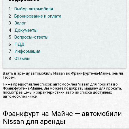
1
Выбор автомобиля
2
Бронирование и оплата
3
Залог
4
Документы
5
Вопросы-ответы
6
ПДД
7
Информация
8
Отзывы
Взять в аренду автомобиль Nissan во Франкфурте-на-Майне, земли
Гессен.
Ниже предоставлен список автомобилей Nissan для проката во
Франкфурте-на-Майне. Вы можете подобрать машину для проката,
посмотрев цены и характеристики авто из списка доступных
автомобилей ниже.
Франкфурт-на-Майне — автомобили
Nissan для аренды