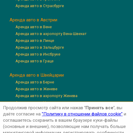
Аренда авто в Страсбурге
Аренда авто в Австрии
Аренда авто в Вене
Аренда авто в аэропорту Вена-Швехат
Аренда авто в Линце
Аренда авто в Зальцбурге
Аренда авто в Инсбруке
Аренда авто в Граце
Аренда авто в Швейцарии
Аренда авто в Берне
Аренда авто в Женеве
Аренда авто в аэропорту Женева
Аренда авто в Цюрихе
Продолжив просмотр сайта или нажав
'Принять все'
, вы
Аренда авто в аэропорту Цюрих
даёте согласие на
”Политику в отношении файлов cookie”
и
Аренда авто в Люцерне
соглашаетесь сохранить в вашем браузере куки-файлы
(основные и внешние), позволяющие нам получать больше
маркетинговой информации, регистрировать особенности