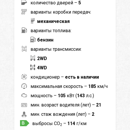
количество дверей –
5
варианты коробки передач:
механическая
варианты топлива:
бензин
варианты трансмиссии:
2WD
4WD
кондиционер –
есть в наличии
максимальная скорость –
185
км/ч
мощность –
105
кВт (
143
л.с.)
мин. возраст водителя (лет) –
21
мин. стаж вождения (лет) –
2
выбросы CO
–
114
г/км
2