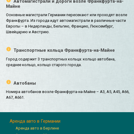
Автомагистрали и дороги возле Франкфурта-на-
Майне
Основные магистрали Германии пересекают или проходят возле
Франкфурта. Из города идут автомагистрали в различные части
Европы – в Нидерланды, Бельгию, Францию, Люксембург,
Швейцарию и Австрию.
Транспортные кольца Франкфурта-на-Майне
Город содержит 3 транспортных кольца: кольцо автобана,
среднее кольцо, кольцо старого города.
Автобаны
Номера автобанов возле Франкфурта-на-Майне – A3, A5, A45, A66,
A67, A661.
Аренда авто в Германии
Аренда авто в Берлине