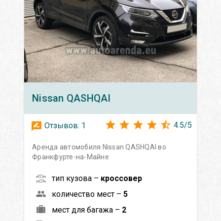
Nissan
QASHQAI
4.5
/
5
Отзывов:
1
Аренда автомобиля Nissan QASHQAI во
Франкфурте-на-Майне
тип кузова –
кроссовер
количество мест –
5
мест для багажа –
2