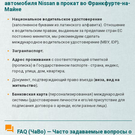
автомобиля Nissan в прокат во Франкфурте-на-
Майне
Национальное водительское удостоверение
(заполненное буквами из латинского алфавита). Отношение
к водительским правам, выданным за пределами стран ЕС
постоянно меняется, мы рекомендуем сделать
международное водительское удостоверение (МВУ, IDP);
Загранпаспорт
;
Адрес проживания
с соответствующей отметкой
(прописка) в Государственном паспорте - страна, индекс,
город, улица, дом, квартира;
Документ, подтверждающий право въезда (
виза, вид на
жительство
);
Банковская карта
(персонализированная) международной
системы (удостоверение личности и его/её присутствие для
подписания договора о аренде, если разные лица).
FAQ (ЧаВо) — Часто задаваемые вопросы о