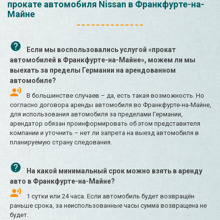
прокате автомобиля Nissan в Франкфурте-на-
Майне
Если мы воспользовались услугой «прокат
автомобилей в Франкфурте-на-Майне», можем ли мы
выехать за пределы Германии на арендованном
автомобиле?
В большинстве случаев – да, есть такая возможность. Но
согласно договора аренды автомобиля во Франкфурте-на-Майне,
для использования автомобиля за пределами Германии,
арендатор обязан проинформировать об этом представителя
компании и уточнить – нет ли запрета на выезд автомобиля в
планируемую страну следования.
На какой минимальный срок можно взять в аренду
авто в Франкфурте-на-Майне?
1 сутки или 24 часа. Если автомобиль будет возвращён
раньше срока, за неиспользованные часы сумма возвращена не
будет.