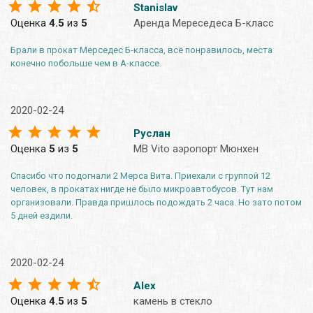
Stanislav
Оценка
4.5
из
5
Аренда Мереседеса Б-класс
Брали в прокат Мерседес Б-класса, всё понравилось, места
конечно побольше чем в А-классе.
2020-02-24
Руслан
Оценка
5
из
5
MB Vito аэропорт Мюнхен
Спасибо что подогнали 2 Мерса Вита. Приехали с группой 12
человек, в прокатах нигде не было микроавтобусов. Тут нам
организовали. Правда пришлось подождать 2 часа. Но зато потом
5 дней ездили.
2020-02-24
Alex
Оценка
4.5
из
5
камень в стекло