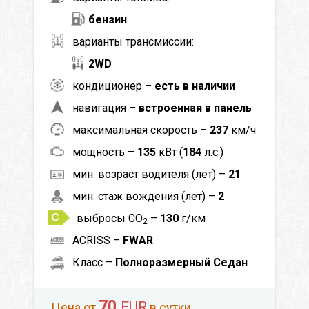
бензин
варианты трансмиссии:
2WD
кондиционер –
есть в наличии
навигация –
встроенная в панель
максимальная скорость –
237
км/ч
мощность –
135
кВт (
184
л.с.)
мин. возраст водителя (лет) –
21
мин. стаж вождения (лет) –
2
выбросы CO
–
130
г/км
2
ACRISS –
FWAR
Класс –
Полноразмерный Седан
70
EUR
Цена от
в сутки