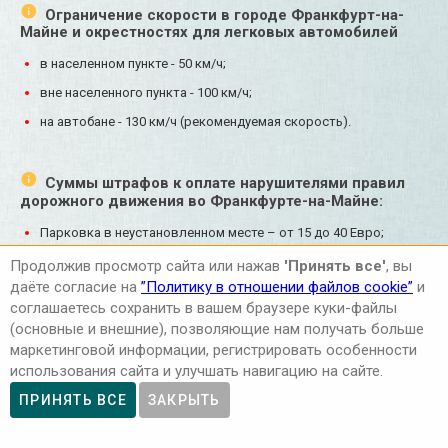
Ограничение скорости в городе Франкфурт-на-
Майне и окрестностях для легковых автомобилей
в населенном пункте - 50 км/ч;
вне населенного пункта - 100 км/ч;
на автобане - 130 км/ч (рекомендуемая скорость).
Суммы штрафов к оплате нарушителями правил
дорожного движения во Франкфурте-на-Майне:
Парковка в неустановленном месте – от 15 до 40 Евро;
Превышение скорости в населённых пунктах – от 15 до 680
Продолжив просмотр сайта или нажав
'Принять все'
, вы
Евро;
даёте согласие на
”Политику в отношении файлов cookie”
и
соглашаетесь сохранить в вашем браузере куки-файлы
Проезд перекрестка на запрещающий сигнал светофора –
(основные и внешние), позволяющие нам получать больше
от 60 до 360 Евро.
маркетинговой информации, регистрировать особенности
использования сайта и улучшать навигацию на сайте.
ПРИНЯТЬ ВСЕ
ЗАКРЫТЬ
Информации о Франкфурте-на-Майне и его
окрестностях для автомобилистов на