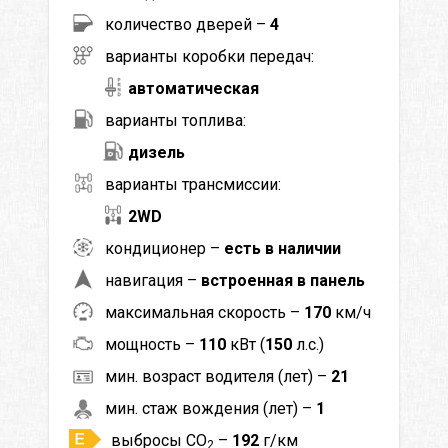
количество дверей –
4
варианты коробки передач:
автоматическая
варианты топлива:
дизель
варианты трансмиссии:
2WD
кондиционер –
есть в наличии
навигация –
встроенная в панель
максимальная скорость –
170
км/ч
мощность –
110
кВт (
150
л.с.)
мин. возраст водителя (лет) –
21
мин. стаж вождения (лет) –
1
выбросы CO
–
192
г/км
2