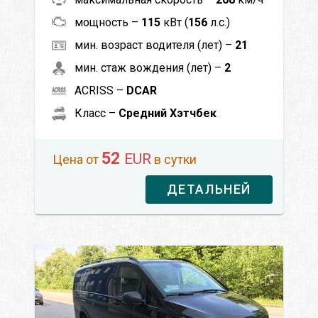
мощность –
115
кВт (
156
л.с.)
мин. возраст водителя (лет) –
21
мин. стаж вождения (лет) –
2
ACRISS –
DCAR
Класс –
Средний Хэтчбек
52
EUR
Цена от
в сутки
ДЕТАЛЬНЕЙ