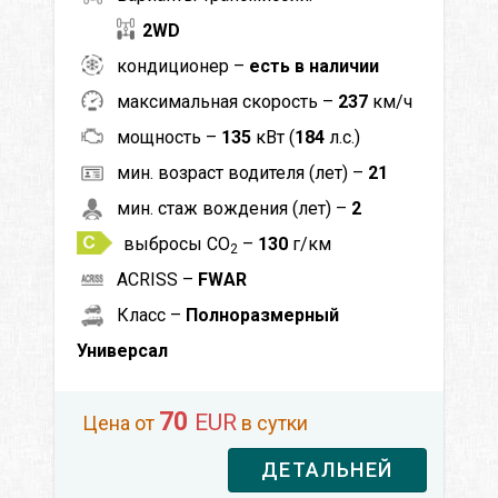
2WD
кондиционер –
есть в наличии
максимальная скорость –
237
км/ч
мощность –
135
кВт (
184
л.с.)
мин. возраст водителя (лет) –
21
мин. стаж вождения (лет) –
2
выбросы CO
–
130
г/км
2
ACRISS –
FWAR
Класс –
Полноразмерный
Универсал
70
EUR
Цена от
в сутки
ДЕТАЛЬНЕЙ