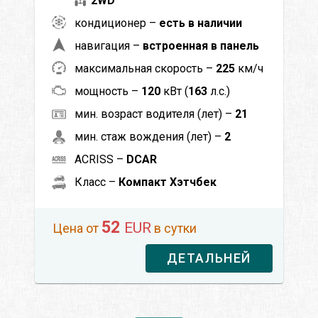
2WD
кондиционер –
есть в наличии
навигация –
встроенная в панель
максимальная скорость –
225
км/ч
мощность –
120
кВт (
163
л.с.)
мин. возраст водителя (лет) –
21
мин. стаж вождения (лет) –
2
ACRISS –
DCAR
Класс –
Компакт Хэтчбек
52
EUR
Цена от
в сутки
ДЕТАЛЬНЕЙ