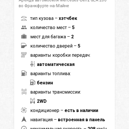
во Франкфурте-на-Майне
тип кузова –
хэтчбек
количество мест –
5
мест для багажа –
2
количество дверей –
5
варианты коробки передач:
автоматическая
варианты топлива:
бензин
варианты трансмиссии:
2WD
кондиционер –
есть в наличии
навигация –
встроенная в панель
максимальная скорость –
208
км/ч