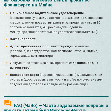
Франкфурте-на-Майне
Национальное водительское удостоверение
(заполненное буквами из латинского алфавита). Отношение
к водительским правам, выданным за пределами стран ЕС
постоянно меняется, мы рекомендуем сделать
международное водительское удостоверение (МВУ, IDP);
Загранпаспорт
;
Адрес проживания
с соответствующей отметкой
(прописка) в Государственном паспорте - страна, индекс,
город, улица, дом, квартира;
Документ, подтверждающий право въезда (
виза, вид на
жительство
);
Банковская карта
(персонализированная) международной
системы (удостоверение личности и его/её присутствие для
подписания договора о аренде, если разные лица).
FAQ (ЧаВо) — Часто задаваемые вопросы о
прокате автомобиля Mercedes-Benz в