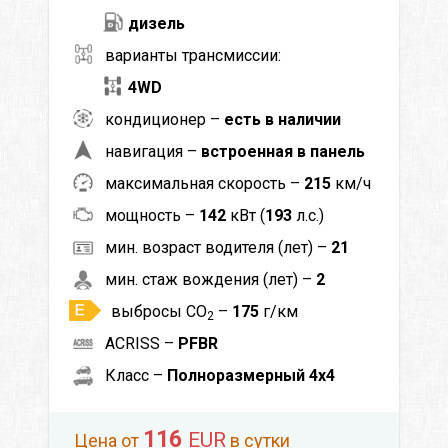
дизель
варианты трансмиссии:
4WD
кондиционер –
есть в наличии
навигация –
встроенная в панель
максимальная скорость –
215
км/ч
мощность –
142
кВт (
193
л.с.)
мин. возраст водителя (лет) –
21
мин. стаж вождения (лет) –
2
выбросы CO
–
175
г/км
2
ACRISS –
PFBR
Класс –
Полноразмерный 4x4
116
EUR
Цена от
в сутки