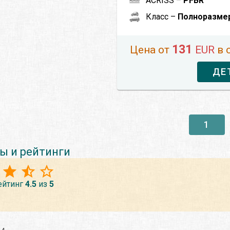
ACRISS –
PFBR
Класс –
Полноразме
131
Цена от
EUR
в 
ДЕ
1
ы и рейтинги
ейтинг
4.5
из
5