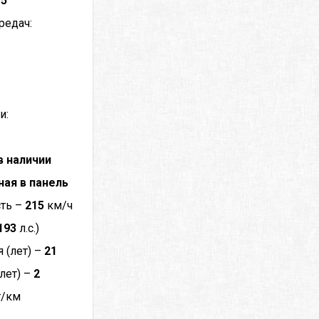
–
5
редач:
и:
в наличии
ная в панель
сть –
215
км/ч
193
л.с.)
 (лет) –
21
лет) –
2
г/км