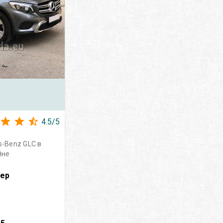
4.5
/
5
-Benz GLC в
йне
вер