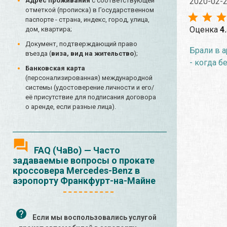
2020-02-
Адрес проживания
с соответствующей
отметкой (прописка) в Государственном
паспорте - страна, индекс, город, улица,
Оценка
4
дом, квартира;
Документ, подтверждающий право
Брали в а
въезда (
виза, вид на жительство
);
- когда б
Банковская карта
(персонализированная) международной
системы (удостоверение личности и его/
её присутствие для подписания договора
о аренде, если разные лица).
FAQ (ЧаВо) — Часто
задаваемые вопросы о прокате
кроссовера Mercedes-Benz в
аэропорту Франкфурт-на-Майне
Если мы воспользовались услугой