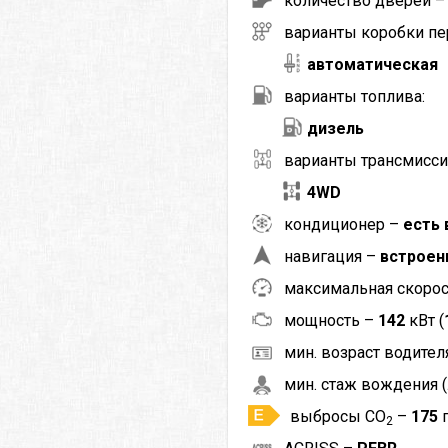
количество дверей 
варианты коробки пе
автоматическая
варианты топлива:
дизель
варианты трансмисси
4WD
кондиционер –
есть 
навигация –
встроен
максимальная скоро
мощность –
142
кВт (
мин. возраст водителя
мин. стаж вождения (
выбросы CO
–
175
2