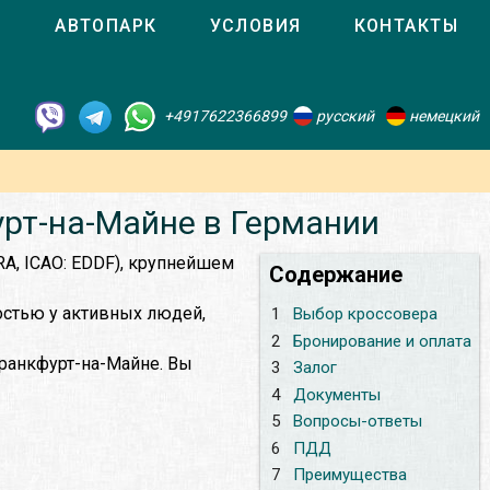
О
АВТОПАРК
УСЛОВИЯ
КОНТАКТЫ
+4917622366899
русский
немецкий
урт-на-Майне в Германии
RA, ICAO: EDDF), крупнейшем
Содержание
остью у активных людей,
1
Выбор кроссовера
2
Бронирование и оплата
Франкфурт-на-Майне. Вы
3
Залог
4
Документы
5
Вопросы-ответы
6
ПДД
7
Преимущества