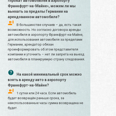
«прокат автомобилей в аэропорту
Франкфурт-на-Майне», можем ли мы
выехать за пределы Германии на
арендованном автомобиле?
В большинстве случаев – да, есть такая
возможность. Но согласно договора аренды
автомобиля в аэропорту Франкфурт-на-Майне,
для использования автомобиля за пределами
Германии, арендатор обязан
проинформировать об этом представителя
компании и уточнить – нет ли запрета на выезд
автомобиля в планируемую страну следования.
На какой минимальный срок можно
взять в аренду авто в аэропорту
Франкфурт-на-Майне?
1 сутки или 24 часа. Если автомобиль
будет возвращён раньше срока, за
неиспользованные часы сумма возвращена не
будет.