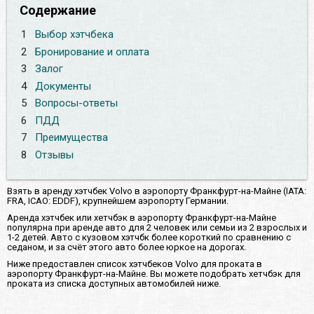
Содержание
1
Выбор хэтчбека
2
Бронирование и оплата
3
Залог
4
Документы
5
Вопросы-ответы
6
ПДД
7
Преимущества
8
Отзывы
Взять в аренду хэтчбек Volvo в аэропорту Франкфурт-на-Майне (IATA:
FRA, ICAO: EDDF), крупнейшем аэропорту Германии.
Аренда хэтчбек или хетчбэк в аэропорту Франкфурт-на-Майне
популярна при аренде авто для 2 человек или семьи из 2 взрослых и
1-2 детей. Авто с кузовом хэтчбк более короткий по сравнению с
седаном, и за счёт этого авто более юркое на дорогах.
Ниже предоставлен список хэтчбеков Volvo для проката в
аэропорту Франкфурт-на-Майне. Вы можете подобрать хетчбэк для
проката из списка доступных автомобилей ниже.