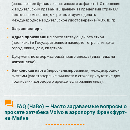
(заполненное буквами из латинского алфавита). Отношение
к водительским правам, выданным за пределами стран ЕС
постоянно меняется, мы рекомендуем сделать
международное водительское удостоверение (МВУ, IDP);
Загранпаспорт
;
Адрес проживания
с соответствующей отметкой
(прописка) в Государственном паспорте - страна, индекс,
город, улица, дом, квартира;
Документ, подтверждающий право въезда (
виза, вид на
жительство
);
Банковская карта
(персонализированная) международной
системы (удостоверение личности и его/её присутствие для
подписания договора о аренде, если разные лица).
FAQ (ЧаВо) — Часто задаваемые вопросы о
прокате хэтчбека Volvo в аэропорту Франкфурт-
на-Майне