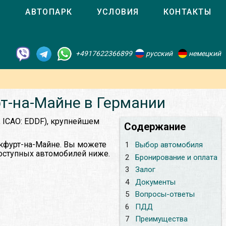
О
АВТОПАРК
УСЛОВИЯ
КОНТАКТЫ
+4917622366899
русский
немецкий
т-на-Майне в Германии
, ICAO: EDDF), крупнейшем
Содержание
нкфурт-на-Майне. Вы можете
1
Выбор автомобиля
доступных автомобилей ниже.
2
Бронирование и оплата
3
Залог
4
Документы
5
Вопросы-ответы
6
ПДД
7
Преимущества