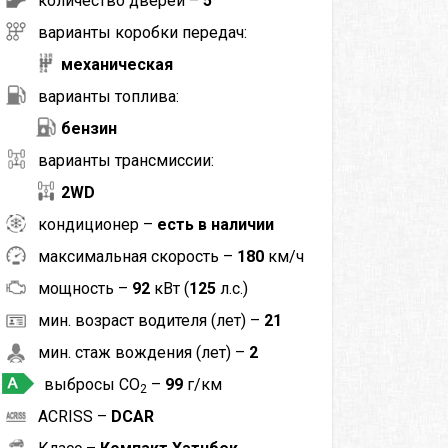
количество дверей –
5
варианты коробки передач:
механическая
варианты топлива:
бензин
варианты трансмиссии:
2WD
кондиционер –
есть в наличии
максимальная скорость –
180
км/ч
мощность –
92
кВт (
125
л.с.)
мин. возраст водителя (лет) –
21
мин. стаж вождения (лет) –
2
выбросы CO
–
99
г/км
2
ACRISS –
DCAR