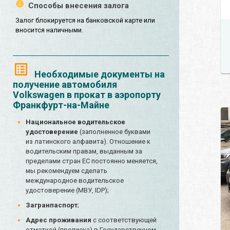
Способы внесения залога
Залог блокируется на банковской карте или
вносится наличными.
Необходимые документы на
получение автомобиля
Volkswagen в прокат в аэропорту
Франкфурт-на-Майне
Национальное водительское
удостоверение
(заполненное буквами
из латинского алфавита). Отношение к
водительским правам, выданным за
пределами стран ЕС постоянно меняется,
мы рекомендуем сделать
международное водительское
удостоверение (МВУ, IDP);
Загранпаспорт
;
Адрес проживания
с соответствующей
отметкой (прописка) в Государственном