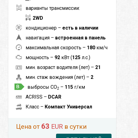
варианты трансмиссии:
2WD
кондиционер –
есть в наличии
навигация –
встроенная в панель
максимальная скорость –
180
км/ч
мощность –
92
кВт (
125
л.с.)
мин. возраст водителя (лет) –
21
мин. стаж вождения (лет) –
2
выбросы CO
–
115
г/км
2
ACRISS –
DCAR
Класс –
Компакт Универсал
63
Цена от
EUR
в сутки