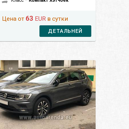
Класс –
Компакт Хэтчбек
63
Цена от
EUR
в сутки
ДЕТАЛЬНЕЙ