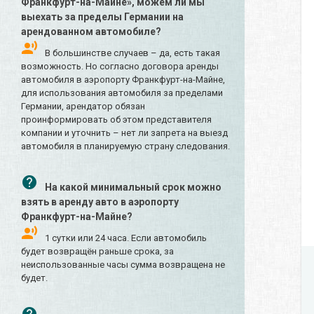
Франкфурт-на-Майне», можем ли мы
выехать за пределы Германии на
арендованном автомобиле?
В большинстве случаев – да, есть такая
возможность. Но согласно договора аренды
автомобиля в аэропорту Франкфурт-на-Майне,
для использования автомобиля за пределами
Германии, арендатор обязан
проинформировать об этом представителя
компании и уточнить – нет ли запрета на выезд
автомобиля в планируемую страну следования.
На какой минимальный срок можно
взять в аренду авто в аэропорту
Франкфурт-на-Майне?
1 сутки или 24 часа. Если автомобиль
будет возвращён раньше срока, за
неиспользованные часы сумма возвращена не
будет.