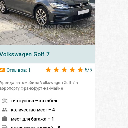
Volkswagen
Golf 7
5
/
5
Отзывов:
1
Аренда автомобиля Volkswagen Golf 7 в
аэропорту Франкфурт-на-Майне
тип кузова –
хэтчбек
количество мест –
4
мест для багажа –
1