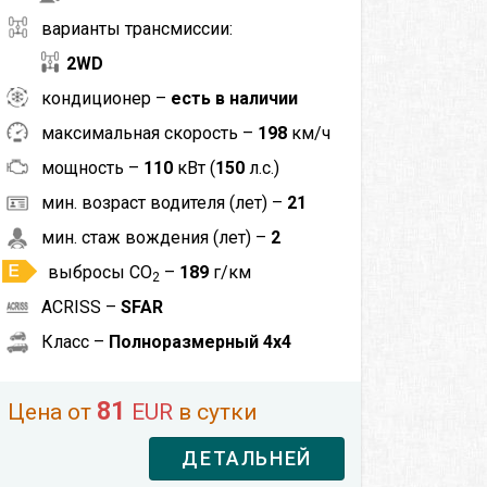
варианты трансмиссии:
2WD
кондиционер –
есть в наличии
максимальная скорость –
198
км/ч
мощность –
110
кВт (
150
л.с.)
мин. возраст водителя (лет) –
21
мин. стаж вождения (лет) –
2
выбросы CO
–
189
г/км
2
ACRISS –
SFAR
Класс –
Полноразмерный 4x4
81
Цена от
EUR
в сутки
ДЕТАЛЬНЕЙ