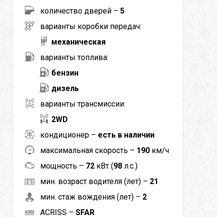
количество дверей –
5
варианты коробки передач:
механическая
варианты топлива:
бензин
дизель
варианты трансмиссии:
2WD
кондиционер –
есть в наличии
максимальная скорость –
190
км/ч
мощность –
72
кВт (
98
л.с.)
мин. возраст водителя (лет) –
21
мин. стаж вождения (лет) –
2
ACRISS –
SFAR