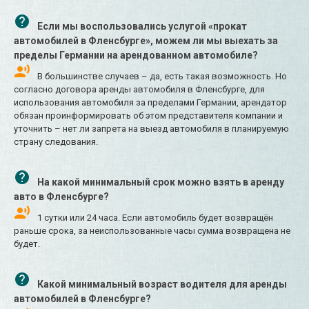
Если мы воспользовались услугой «прокат
автомобилей в Фленсбурге», можем ли мы выехать за
пределы Германии на арендованном автомобиле?
В большинстве случаев – да, есть такая возможность. Но
согласно договора аренды автомобиля в Фленсбурге, для
использования автомобиля за пределами Германии, арендатор
обязан проинформировать об этом представителя компании и
уточнить – нет ли запрета на выезд автомобиля в планируемую
страну следования.
На какой минимальный срок можно взять в аренду
авто в Фленсбурге?
1 сутки или 24 часа. Если автомобиль будет возвращён
раньше срока, за неиспользованные часы сумма возвращена не
будет.
Какой минимальный возраст водителя для аренды
автомобилей в Фленсбурге?