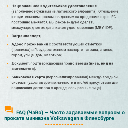
Национальное водительское удостоверение
(заполненное буквами из латинского алфавита). Отношение
к водительским правам, выданным за пределами стран ЕС
постоянно меняется, мы рекомендуем сделать
международное водительское удостоверение (МВУ, IDP);
Загранпаспорт
;
Адрес проживания
с соответствующей отметкой
(прописка) в Государственном паспорте - страна, индекс,
город, улица, дом, квартира;
Документ, подтверждающий право въезда (
виза, вид на
жительство
);
Банковская карта
(персонализированная) международной
системы (удостоверение личности и его/её присутствие для
подписания договора о аренде, если разные лица).
FAQ (ЧаВо) — Часто задаваемые вопросы о
прокате минивэна Volkswagen в Фленсбурге