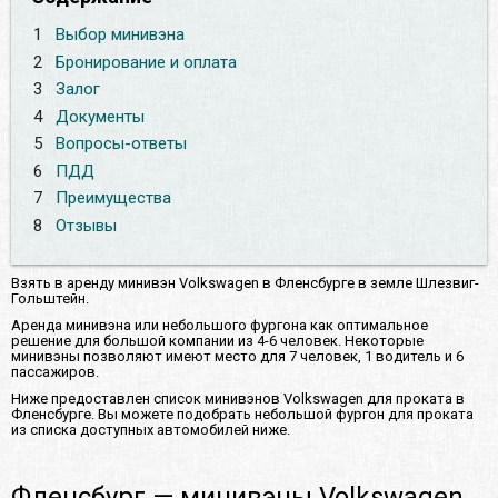
1
Выбор минивэна
2
Бронирование и оплата
3
Залог
4
Документы
5
Вопросы-ответы
6
ПДД
7
Преимущества
8
Отзывы
Взять в аренду минивэн Volkswagen в Фленсбурге в земле Шлезвиг-
Гольштейн.
Аренда минивэна или небольшого фургона как оптимальное
решение для большой компании из 4-6 человек. Некоторые
минивэны позволяют имеют место для 7 человек, 1 водитель и 6
пассажиров.
Ниже предоставлен список минивэнов Volkswagen для проката в
Фленсбурге. Вы можете подобрать небольшой фургон для проката
из списка доступных автомобилей ниже.
Фленсбург — минивэны Volkswagen