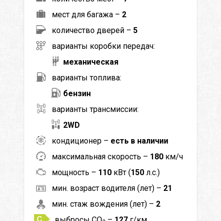
мест для багажа –
2
количество дверей –
5
варианты коробки передач:
механическая
варианты топлива:
бензин
варианты трансмиссии:
2WD
кондиционер –
есть в наличии
максимальная скорость –
180
км/ч
мощность –
110
кВт (
150
л.с.)
мин. возраст водителя (лет) –
21
мин. стаж вождения (лет) –
2
выбросы CO
–
127
г/км