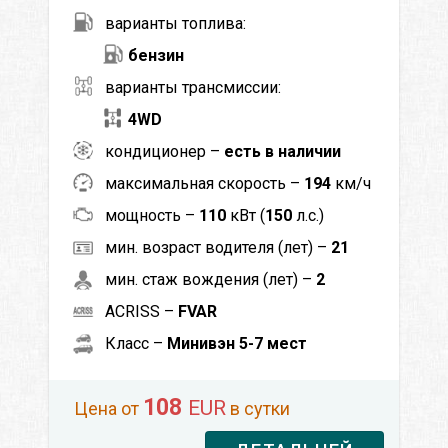
варианты топлива:
бензин
варианты трансмиссии:
4WD
кондиционер –
есть в наличии
максимальная скорость –
194
км/ч
мощность –
110
кВт (
150
л.с.)
мин. возраст водителя (лет) –
21
мин. стаж вождения (лет) –
2
ACRISS –
FVAR
Класс –
Минивэн 5-7 мест
108
EUR
Цена от
в сутки