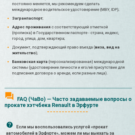
постоянно меняется, мы рекомендуем сделать
международное водительское удостоверение (МВУ, IDP);
Загранпаспорт
;
Адрес проживания
с соответствующей отметкой
(прописка) в Государственном паспорте - страна, индекс,
город, улица, дом, квартира;
Документ, подтверждающий право въезда (
виза, вид на
жительство
);
Банковская карта
(персонализированная) международной
системы (удостоверение личности и его/её присутствие для
подписания договора о аренде, если разные лица).
FAQ (ЧаВо) — Часто задаваемые вопросы о
прокате хэтчбека Renault в Эрфурте
Если мы воспользовались услугой «прокат
автомобилей в Эрфурте», можем ли мы выехать за