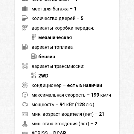
мест для багажа –
1
количество дверей –
5
варианты коробки передач:
механическая
варианты топлива:
бензин
варианты трансмиссии:
2WD
кондиционер –
есть в наличии
максимальная скорость –
199
км/ч
мощность –
94
кВт (
128
л.с.)
мин. возраст водителя (лет) –
21
мин. стаж вождения (лет) –
2
ACRISS –
DCAR