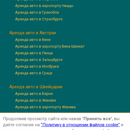
Аренда авто в аэропорту Ниццы
Аренда авто в Гренобле
Аренда авто в Страсбурге
Аренда авто в Австрии
Аренда авто в Вене
Аренда авто в аэропорту Вена-Швехат
Аренда авто в Линце
Аренда авто в Зальцбурге
Аренда авто в Инсбруке
Аренда авто в Граце
Аренда авто в Швейцарии
Аренда авто в Берне
Аренда авто в Женеве
Аренда авто в аэропорту Женева
Аренда авто в Цюрихе
Продолжив просмотр сайта или нажав
'Принять все'
, вы
Аренда авто в аэропорту Цюрих
даёте согласие на
”Политику в отношении файлов cookie”
и
Аренда авто в Люцерне