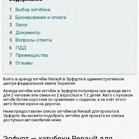
1
Выбор хэтчбека
2
Бронирование и оплата
3
Залог
4
Документы
5
Вопросы-ответы
6
ПДД
7
Преимущества
8
Отзывы
Взять в аренду хэтчбек Renault в Эрфурте в административном
центре федеральной земли Тюрингия.
Аренда хэтчбек или хетчбэк в Эрфурте популярна при аренде авто
для 2 человек или семьи из 2 взрослых и 1-2 детей. Авто с кузовом
хэтчбк более короткий по сравнению с седаном, и за счёт этого
авто более юркое на дорогах.
Ниже предоставлен список хэтчбеков Renault для проката в
Эрфурте. Вы можете подобрать хетчбэк для проката из списка
доступных автомобилей ниже.
Эрфурт — хэтчбеки Renault для