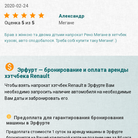
2020-02-24
Александр
Оценка
5
из
5
Мегане
Брав з жінкою та двома дітьми напрокат Рено Мегане в хетчбек
кузові, авто сподобалося. Треба собі купити таку Мегане! :)
Эрфурт — бронирование и оплата аренды
хэтчбека Renault
Чтобы взять напрокат хэтчбек Renault в Эрфурте Вам
необходимо запросить наличие автомобиля на необходимые
Вам даты и забронировать его.
Предоплата для гарантирования бронирования
машины в Эрфурте
Предоплата стоимости 1 суток за аренду машины в Эрфурте
блокируется на Вашей кредитной карте не позднее чем за 84 часа,