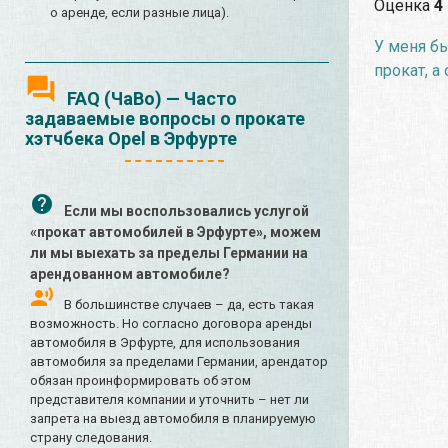
Оценка
4
о аренде, если разные лица).
У меня бы
прокат, а
FAQ (ЧаВо) — Часто
задаваемые вопросы о прокате
хэтчбека Opel в Эрфурте
Если мы воспользовались услугой
«прокат автомобилей в Эрфурте», можем
ли мы выехать за пределы Германии на
арендованном автомобиле?
В большинстве случаев – да, есть такая
возможность. Но согласно договора аренды
автомобиля в Эрфурте, для использования
автомобиля за пределами Германии, арендатор
обязан проинформировать об этом
представителя компании и уточнить – нет ли
запрета на выезд автомобиля в планируемую
страну следования.