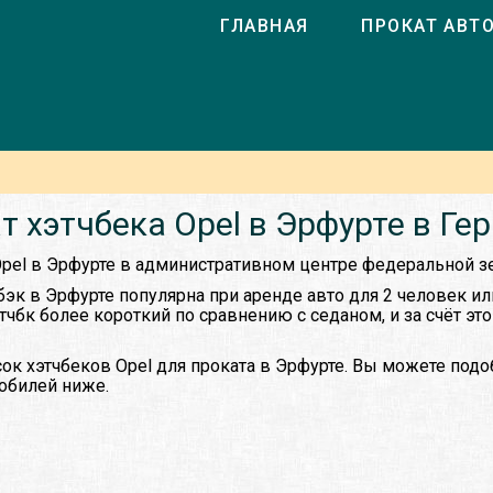
ГЛАВНАЯ
ПРОКАТ АВТ
т хэтчбека Opel в Эрфурте в Ге
 Opel в Эрфурте в административном центре федеральной з
бэк в Эрфурте популярна при аренде авто для 2 человек ил
этчбк более короткий по сравнению с седаном, и за счёт эт
к хэтчбеков Opel для проката в Эрфурте. Вы можете подоб
обилей ниже.