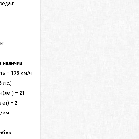
редач:
и:
в наличии
сть –
175
км/ч
5
л.с.)
 (лет) –
21
лет) –
2
г/км
чбек