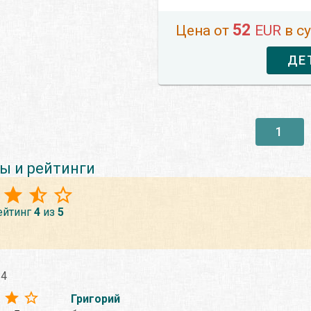
52
Цена от
EUR
в с
ДЕ
1
ы и рейтинги
ейтинг
4
из
5
24
Григорий