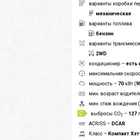
варианты коробки пе
механическая
варианты топлива:
бензин
варианты трансмисси
2WD
кондиционер –
есть 
максимальная скоро
мощность –
70
кВт (
9
мин. возраст водителя
мин. стаж вождения (
выбросы CO
–
127
2
ACRISS –
DCAR
Класс –
Компакт Хэт