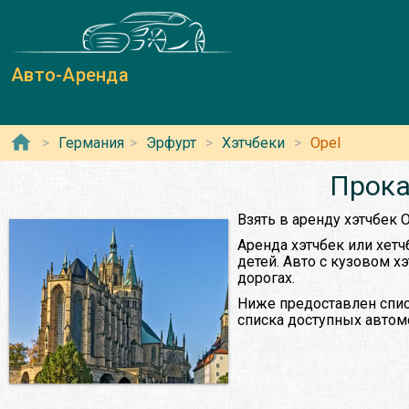
Авто-Аренда
Германия
Эрфурт
Хэтчбеки
Opel
Прока
Взять в аренду хэтчбек
Аренда хэтчбек или хетч
детей. Авто с кузовом х
дорогах.
Ниже предоставлен списо
списка доступных автом