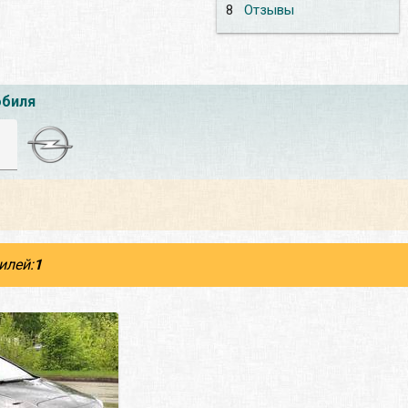
8
Отзывы
обиля
илей:
1