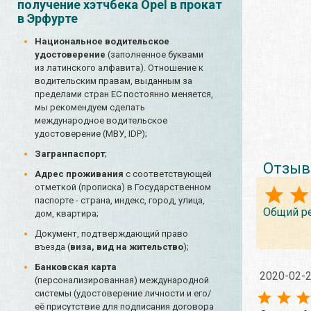
получение хэтчбека Opel в прокат
в Эрфурте
Национальное водительское
удостоверение
(заполненное буквами
из латинского алфавита). Отношение к
водительским правам, выданным за
пределами стран ЕС постоянно меняется,
мы рекомендуем сделать
международное водительское
удостоверение (МВУ, IDP);
Загранпаспорт
;
Отзыв
Адрес проживания
с соответствующей
отметкой (прописка) в Государственном
паспорте - страна, индекс, город, улица,
Общий р
дом, квартира;
Документ, подтверждающий право
въезда (
виза, вид на жительство
);
Банковская карта
2020-02-
(персонализированная) международной
системы (удостоверение личности и его/
её присутствие для подписания договора