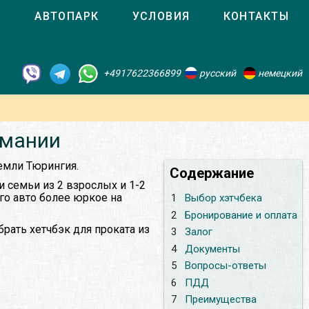
О
АВТОПАРК
УСЛОВИЯ
КОНТАКТЫ
+4917622366899
русский
немецкий
рмании
емли Тюрингия.
Содержание
и семьи из 2 взрослых и 1-2
ого авто более юркое на
1
Выбор хэтчбека
2
Бронирование и оплата
рать хетчбэк для проката из
3
Залог
4
Документы
5
Вопросы-ответы
6
ПДД
7
Преимущества