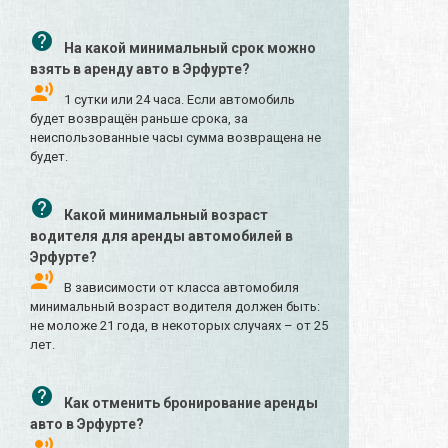
На какой минимальный срок можно
взять в аренду авто в Эрфурте?
1 сутки или 24 часа. Если автомобиль
будет возвращён раньше срока, за
неиспользованные часы сумма возвращена не
будет.
Какой минимальный возраст
водителя для аренды автомобилей в
Эрфурте?
В зависимости от класса автомобиля
минимальный возраст водителя должен быть:
не моложе 21 года, в некоторых случаях – от 25
лет.
Как отменить бронирование аренды
авто в Эрфурте?