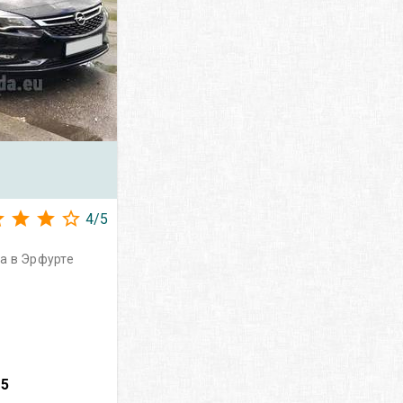
4
/
5
a в Эрфурте
–
5