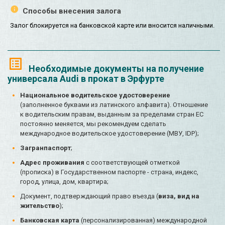
Способы внесения залога
Залог блокируется на банковской карте или вносится наличными.
Необходимые документы на получение
универсала Audi в прокат в Эрфурте
Национальное водительское удостоверение
(заполненное буквами из латинского алфавита). Отношение
к водительским правам, выданным за пределами стран ЕС
постоянно меняется, мы рекомендуем сделать
международное водительское удостоверение (МВУ, IDP);
Загранпаспорт
;
Адрес проживания
с соответствующей отметкой
(прописка) в Государственном паспорте - страна, индекс,
город, улица, дом, квартира;
Документ, подтверждающий право въезда (
виза, вид на
жительство
);
Банковская карта
(персонализированная) международной