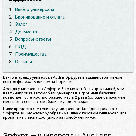
1
Выбор универсала
2
Бронирование и оплата
3
Залог
4
Документы
5
Вопросы-ответы
6
ПДД
7
Преимущества
8
Отзывы
Взять в аренду универсал Audi в Эрфурте в административном
центре федеральной земли Тюрингия.
Аренда универсала в Эрфурте. Что может быть практичней, чем
взять напрокат автомобиль универсал. Огромный багажник
позволяет с лёгкостью разместить в 2 раза больше багажа, чем
вмещает в себя автомобиль с кузовом седан.
Ниже предоставлен список универсалов Audi для проката в
Эрфурте. Вы можете подобрать машину с кузовом универсал для
проката из списка доступных автомобилей ниже.
Эрфурт — универсалы Audi для