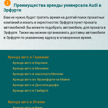
Преимущества аренды универсала Audi в
Эрфурте
Вам не нужно будет тратить время на долгий поиск прокатных
компаний и искать в окрестностях Эрфурта пункт проката
автомобилей. Вы можете подобрать автомобиль для проката в
Эрфурте. Также мы можем организовать доставку автомобиля
в Эрфурте по указанному адресу в оговоренное время.
Аренда авто в Германии
Аренда авто в Берлине
Аренда авто в Мюнхене
Аренда авто в аэропорту Мюнхен
Аренда авто во Франкфурте-на-Майне
Аренда авто в Дюссельдорфе
Аренда авто в Гамбурге
Аренда авто в Италии
Аренда авто в Риме