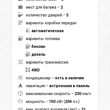
мест для багажа –
2
количество дверей –
5
варианты коробки передач:
автоматическая
варианты топлива:
бензин
дизель
варианты трансмиссии:
4WD
кондиционер –
есть в наличии
навигация –
встроенная в панель
максимальная скорость –
230
км/ч
мощность –
150
кВт (
204
л.с.)
мин. возраст водителя (лет) –
21