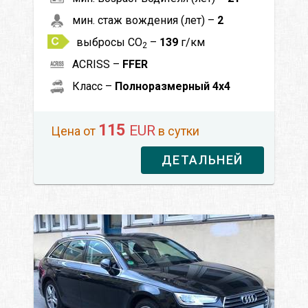
мин. стаж вождения (лет) –
2
выбросы CO
–
139
г/км
2
ACRISS –
FFER
Класс –
Полноразмерный 4x4
115
EUR
Цена от
в сутки
ДЕТАЛЬНЕЙ