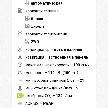
автоматическая
варианты топлива:
бензин
дизель
варианты трансмиссии:
2WD
кондиционер –
есть в наличии
навигация –
встроенная в панель
максимальная скорость –
190
км/ч
мощность –
110
кВт (
150
л.с.)
мин. возраст водителя (лет) –
21
мин. стаж вождения (лет) –
2
выбросы CO
–
139
г/км
2
ACRISS –
FWAR