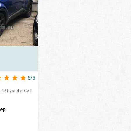
5
/
5
HR Hybrid e-CVT
вер