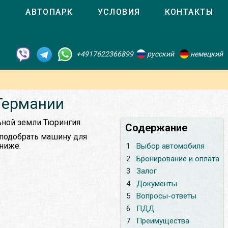
О
АВТОПАРК
УСЛОВИЯ
КОНТАКТЫ
+4917622366899
русский
немецкий
 Германии
ьной земли Тюрингия.
Содержание
 подобрать машину для
 ниже.
1
Выбор автомобиля
2
Бронирование и оплата
3
Залог
4
Документы
5
Вопросы-ответы
6
ПДД
7
Преимущества