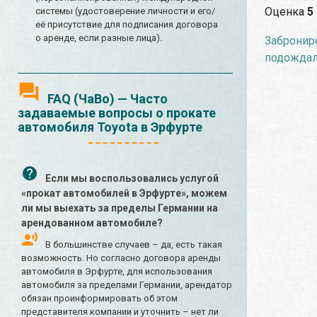
Оценка
5
системы (удостоверение личности и его/
её присутствие для подписания договора
о аренде, если разные лица).
Заброниро
подождали
FAQ (ЧаВо) — Часто
задаваемые вопросы о прокате
автомобиля Toyota в Эрфурте
Если мы воспользовались услугой
«прокат автомобилей в Эрфурте», можем
ли мы выехать за пределы Германии на
арендованном автомобиле?
В большинстве случаев – да, есть такая
возможность. Но согласно договора аренды
автомобиля в Эрфурте, для использования
автомобиля за пределами Германии, арендатор
обязан проинформировать об этом
представителя компании и уточнить – нет ли