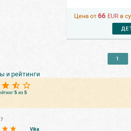
66
Цена от
EUR
в с
ДЕ
1
ы и рейтинги
ейтинг
5
из
5
07
Vika