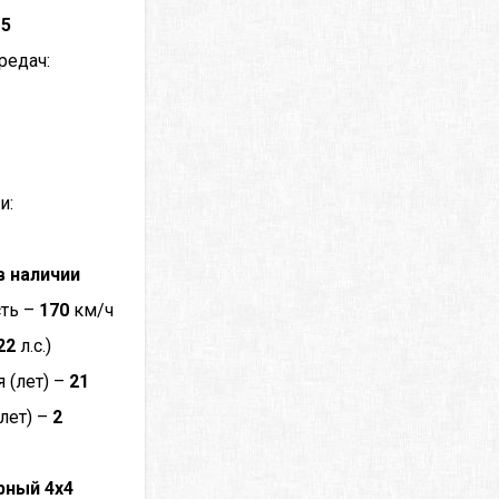
–
5
редач:
и:
в наличии
сть –
170
км/ч
22
л.с.)
 (лет) –
21
лет) –
2
рный 4x4