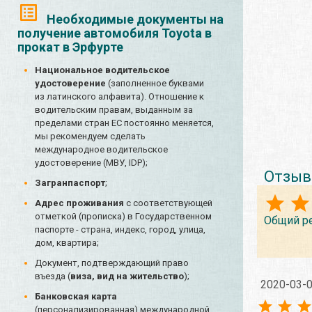
Необходимые документы на
получение автомобиля Toyota в
прокат в Эрфурте
Национальное водительское
удостоверение
(заполненное буквами
из латинского алфавита). Отношение к
водительским правам, выданным за
пределами стран ЕС постоянно меняется,
мы рекомендуем сделать
международное водительское
удостоверение (МВУ, IDP);
Отзыв
Загранпаспорт
;
Адрес проживания
с соответствующей
отметкой (прописка) в Государственном
Общий р
паспорте - страна, индекс, город, улица,
дом, квартира;
Документ, подтверждающий право
въезда (
виза, вид на жительство
);
2020-03-
Банковская карта
(персонализированная) международной