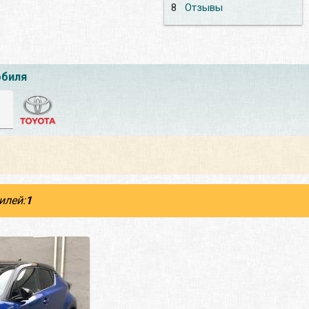
8
Отзывы
обиля
илей:
1