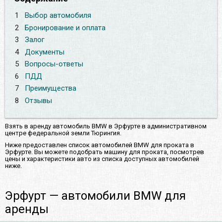
1
Выбор автомобиля
2
Бронирование и оплата
3
Залог
4
Документы
5
Вопросы-ответы
6
ПДД
7
Преимущества
8
Отзывы
Взять в аренду автомобиль BMW в Эрфурте в административном
центре федеральной земли Тюрингия.
Ниже предоставлен список автомобилей BMW для проката в
Эрфурте. Вы можете подобрать машину для проката, посмотрев
цены и характеристики авто из списка доступных автомобилей
ниже.
Эрфурт — автомобили BMW для
аренды