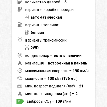
количество дверей –
5
варианты коробки передач:
автоматическая
варианты топлива:
бензин
варианты трансмиссии:
2WD
кондиционер –
есть в наличии
навигация –
встроенная в панель
максимальная скорость –
190
км/ч
мощность –
100
кВт (
136
л.с.)
мин. возраст водителя (лет) –
21
мин. стаж вождения (лет) –
2
выбросы CO
–
109
г/км
2