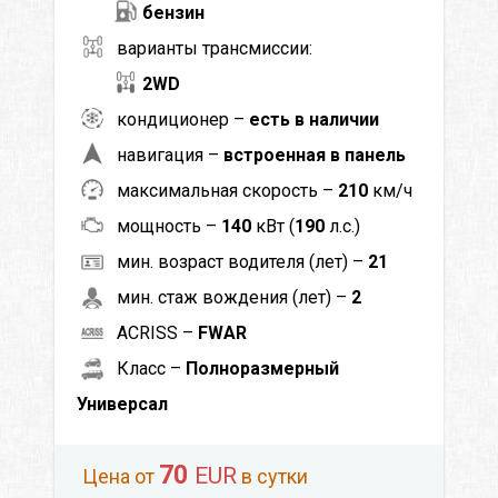
бензин
варианты трансмиссии:
2WD
кондиционер –
есть в наличии
навигация –
встроенная в панель
максимальная скорость –
210
км/ч
мощность –
140
кВт (
190
л.с.)
мин. возраст водителя (лет) –
21
мин. стаж вождения (лет) –
2
ACRISS –
FWAR
Класс –
Полноразмерный
Универсал
70
EUR
Цена от
в сутки