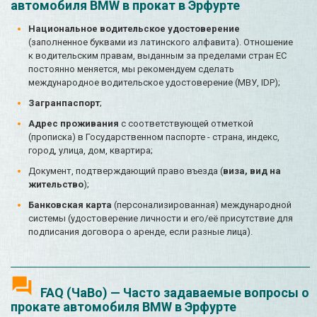
автомобиля BMW в прокат в Эрфурте
Национальное водительское удостоверение
(заполненное буквами из латинского алфавита). Отношение
к водительским правам, выданным за пределами стран ЕС
постоянно меняется, мы рекомендуем сделать
международное водительское удостоверение (МВУ, IDP);
Загранпаспорт
;
Адрес проживания
с соответствующей отметкой
(прописка) в Государственном паспорте - страна, индекс,
город, улица, дом, квартира;
Документ, подтверждающий право въезда (
виза, вид на
жительство
);
Банковская карта
(персонализированная) международной
системы (удостоверение личности и его/её присутствие для
подписания договора о аренде, если разные лица).
FAQ (ЧаВо) — Часто задаваемые вопросы о
прокате автомобиля BMW в Эрфурте