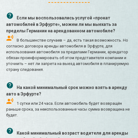
Если мы воспользовались услугой «прокат
автомобилей в Эрфурте», можем ли мы выехать за
пределы Германии на арендованном автомобиле?
В большинстве случаев – да, есть такая возможность. Но
согласно договора аренды автомобиля в Эрфурте, для
использования автомобиля за пределами Германии, арендатор
обязан проинформировать об этом представителя компании и
уточнить – нет ли запрета на выезд автомобиля в планируемую
страну следования.
На какой минимальный срок можно взять в аренду
авто в Эрфурте?
1 сутки или 24 часа. Если автомобиль будет возвращён
раньше срока, за неиспользованные часы сумма возвращена не
будет.
Какой минимальный возраст водителя для аренды