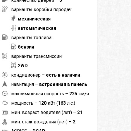
количество дверей –
5
варианты коробки передач:
механическая
автоматическая
варианты топлива:
бензин
варианты трансмиссии:
2WD
кондиционер –
есть в наличии
навигация –
встроенная в панель
максимальная скорость –
225
км/ч
мощность –
120
кВт (
163
л.с.)
мин. возраст водителя (лет) –
21
мин. стаж вождения (лет) –
2