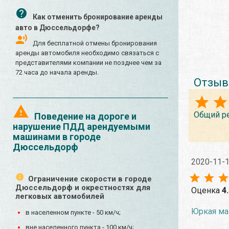
Как отменить бронирование аренды
авто в Дюссельдорфе?
Для бесплатной отмены бронирования
аренды автомобиля необходимо связаться с
представителями компании не позднее чем за
72 часа до начала аренды.
Отзыв
Общий р
Поведение на дороге и
нарушение ПДД арендуемыми
машинами в городе
Дюссельдорф
2020-11-
Ограничение скорости в городе
Дюссельдорф и окрестностях для
Оценка
4
легковых автомобилей
Юркая маш
в населенном пункте - 50 км/ч;
вне населенного пункта - 100 км/ч;