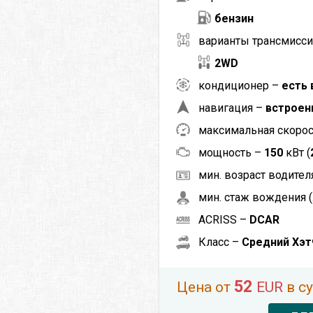
бензин
варианты трансмисси
2WD
кондиционер –
есть 
навигация –
встроен
максимальная скоро
мощность –
150
кВт (
мин. возраст водителя
мин. стаж вождения (
ACRISS –
DCAR
Класс –
Средний Хэт
52
Цена от
EUR
в с