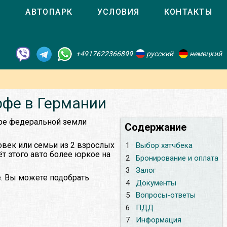
О
АВТОПАРК
УСЛОВИЯ
КОНТАКТЫ
+4917622366899
русский
немецкий
рфе в Германии
тре федеральной земли
Содержание
овек или семьи из 2 взрослых
1
Выбор хэтчбека
ёт этого авто более юркое на
2
Бронирование и оплата
3
Залог
. Вы можете подобрать
4
Документы
5
Вопросы-ответы
6
ПДД
7
Информация