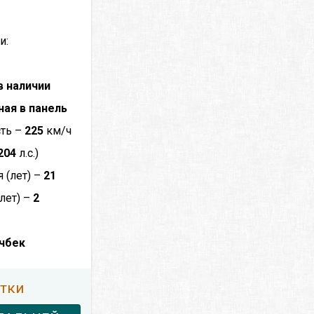
и:
в наличии
ная в панель
сть –
225
км/ч
204
л.с.)
 (лет) –
21
лет) –
2
чбек
утки