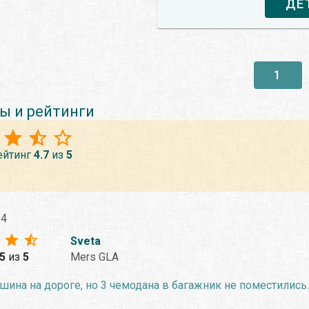
ДЕ
1
ы и рейтинги
ейтинг
4.7
из
5
14
Sveta
.5
из
5
Mers GLA
ина на дороге, но 3 чемодана в багажник не поместились.