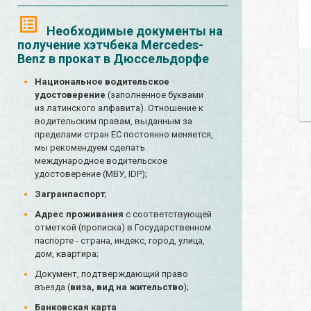
Необходимые документы на
получение хэтчбека Mercedes-
Benz в прокат в Дюссельдорфе
Национальное водительское
удостоверение
(заполненное буквами
из латинского алфавита). Отношение к
водительским правам, выданным за
пределами стран ЕС постоянно меняется,
мы рекомендуем сделать
международное водительское
удостоверение (МВУ, IDP);
Загранпаспорт
;
Адрес проживания
с соответствующей
отметкой (прописка) в Государственном
паспорте - страна, индекс, город, улица,
дом, квартира;
Документ, подтверждающий право
въезда (
виза, вид на жительство
);
Банковская карта