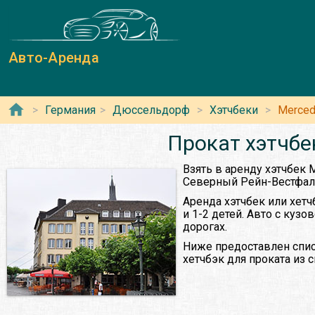
Авто-Аренда
Германия
Дюссельдорф
Хэтчбеки
Merced
Прокат хэтчбе
Взять в аренду хэтчбек
Северный Рейн-Вестфал
Аренда хэтчбек или хет
и 1-2 детей. Авто с куз
дорогах.
Ниже предоставлен спис
хетчбэк для проката из 