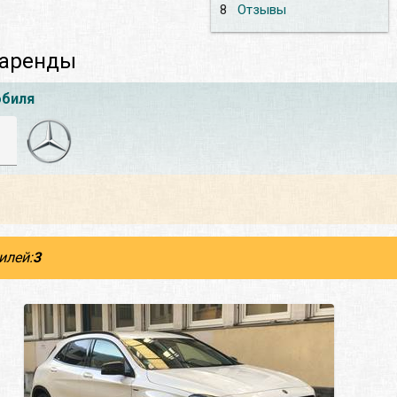
8
Отзывы
 аренды
обиля
илей:
3