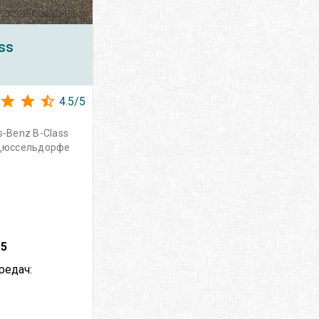
ss
4.5
/
5
-Benz B-Class
 Дюссельдорфе
–
5
редач: