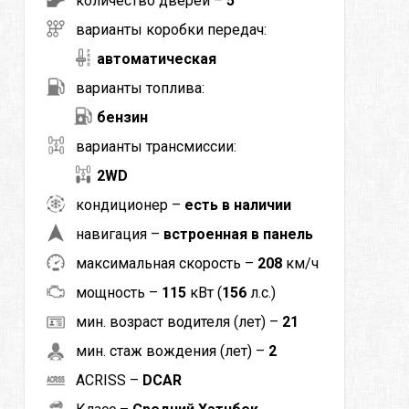
количество дверей –
5
варианты коробки передач:
автоматическая
варианты топлива:
бензин
варианты трансмиссии:
2WD
кондиционер –
есть в наличии
навигация –
встроенная в панель
максимальная скорость –
208
км/ч
мощность –
115
кВт (
156
л.с.)
мин. возраст водителя (лет) –
21
мин. стаж вождения (лет) –
2
ACRISS –
DCAR