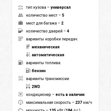
тип кузова –
универсал
количество мест –
5
мест для багажа –
2
количество дверей –
4
варианты коробки передач:
механическая
автоматическая
варианты топлива:
бензин
варианты трансмиссии:
2WD
кондиционер –
есть в наличии
максимальная скорость –
237
км/ч
мощность –
135
кВт (
184
л.с.)