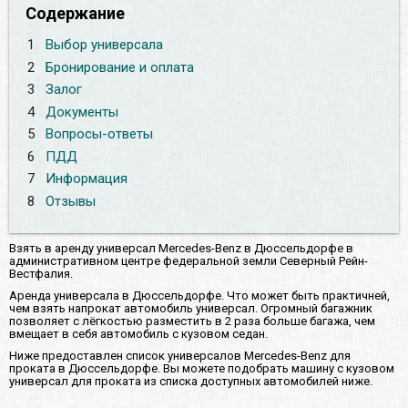
Содержание
1
Выбор универсала
2
Бронирование и оплата
3
Залог
4
Документы
5
Вопросы-ответы
6
ПДД
7
Информация
8
Отзывы
Взять в аренду универсал Mercedes-Benz в Дюссельдорфе в
административном центре федеральной земли Северный Рейн-
Вестфалия.
Аренда универсала в Дюссельдорфе. Что может быть практичней,
чем взять напрокат автомобиль универсал. Огромный багажник
позволяет с лёгкостью разместить в 2 раза больше багажа, чем
вмещает в себя автомобиль с кузовом седан.
Ниже предоставлен список универсалов Mercedes-Benz для
проката в Дюссельдорфе. Вы можете подобрать машину с кузовом
универсал для проката из списка доступных автомобилей ниже.