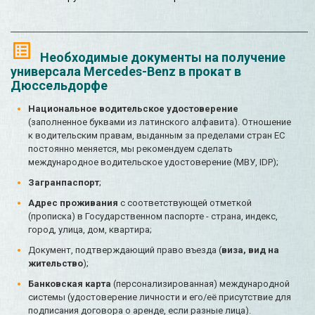
Необходимые документы на получение
универсала Mercedes-Benz в прокат в
Дюссельдорфе
Национальное водительское удостоверение
(заполненное буквами из латинского алфавита). Отношение
к водительским правам, выданным за пределами стран ЕС
постоянно меняется, мы рекомендуем сделать
международное водительское удостоверение (МВУ, IDP);
Загранпаспорт
;
Адрес проживания
с соответствующей отметкой
(прописка) в Государственном паспорте - страна, индекс,
город, улица, дом, квартира;
Документ, подтверждающий право въезда (
виза, вид на
жительство
);
Банковская карта
(персонализированная) международной
системы (удостоверение личности и его/её присутствие для
подписания договора о аренде, если разные лица).