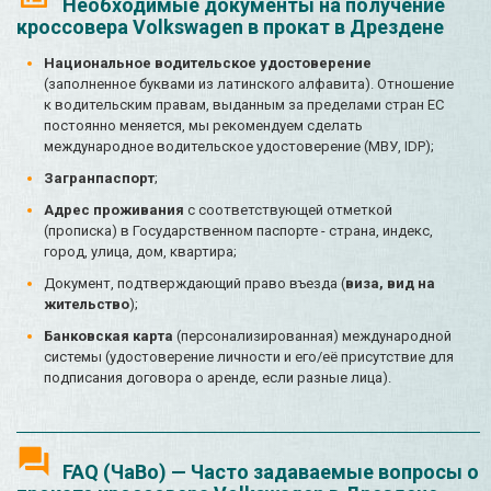
Необходимые документы на получение
кроссовера Volkswagen в прокат в Дрездене
Национальное водительское удостоверение
(заполненное буквами из латинского алфавита). Отношение
к водительским правам, выданным за пределами стран ЕС
постоянно меняется, мы рекомендуем сделать
международное водительское удостоверение (МВУ, IDP);
Загранпаспорт
;
Адрес проживания
с соответствующей отметкой
(прописка) в Государственном паспорте - страна, индекс,
город, улица, дом, квартира;
Документ, подтверждающий право въезда (
виза, вид на
жительство
);
Банковская карта
(персонализированная) международной
системы (удостоверение личности и его/её присутствие для
подписания договора о аренде, если разные лица).
FAQ (ЧаВо) — Часто задаваемые вопросы о