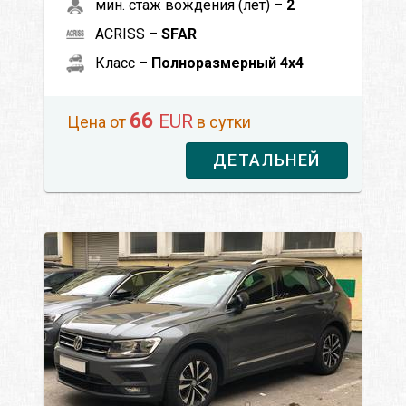
мин. стаж вождения (лет) –
2
ACRISS –
SFAR
Класс –
Полноразмерный 4x4
66
EUR
Цена от
в сутки
ДЕТАЛЬНЕЙ