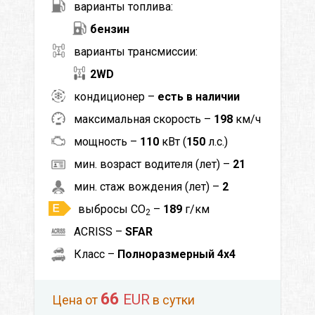
варианты топлива:
бензин
варианты трансмиссии:
2WD
кондиционер –
есть в наличии
максимальная скорость –
198
км/ч
мощность –
110
кВт (
150
л.с.)
мин. возраст водителя (лет) –
21
мин. стаж вождения (лет) –
2
выбросы CO
–
189
г/км
2
ACRISS –
SFAR
Класс –
Полноразмерный 4x4
66
EUR
Цена от
в сутки