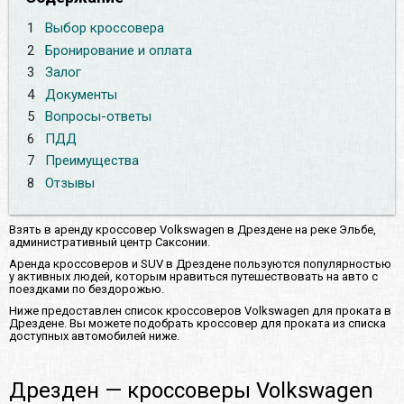
1
Выбор кроссовера
2
Бронирование и оплата
3
Залог
4
Документы
5
Вопросы-ответы
6
ПДД
7
Преимущества
8
Отзывы
Взять в аренду кроссовер Volkswagen в Дрездене на реке Эльбе,
административный центр Саксонии.
Аренда кроссоверов и SUV в Дрездене пользуются популярностью
у активных людей, которым нравиться путешествовать на авто с
поездками по бездорожью.
Ниже предоставлен список кроссоверов Volkswagen для проката в
Дрездене. Вы можете подобрать кроссовер для проката из списка
доступных автомобилей ниже.
Дрезден — кроссоверы Volkswagen