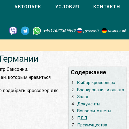
О
АВТОПАРК
УСЛОВИЯ
КОНТАКТЫ
+4917622366899
русский
немецкий
 Германии
тр Саксонии.
Содержание
ей, которым нравиться
1
Выбор кроссовера
2
Бронирование и оплата
е подобрать кроссовер для
3
Залог
4
Документы
5
Вопросы-ответы
6
ПДД
7
Преимущества