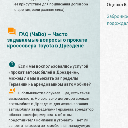
Оценка
5
её присутствие для подписания договора
о аренде, если разные лица).
Заброниро
подождали
FAQ (ЧаВо) — Часто
задаваемые вопросы о прокате
кроссовера Toyota в Дрездене
Если мы воспользовались услугой
«прокат автомобилей в Дрездене»,
можем ли мы выехать за пределы
Германии на арендованном автомобиле?
В большинстве случаев – да, есть такая
возможность. Но согласно договора аренды
автомобиля в Дрездене, для использования
автомобиля за пределами Германии, арендатор
обязан проинформировать об этом
представителя компании и уточнить – нет ли
запрета на выезд автомобиля в планируемую