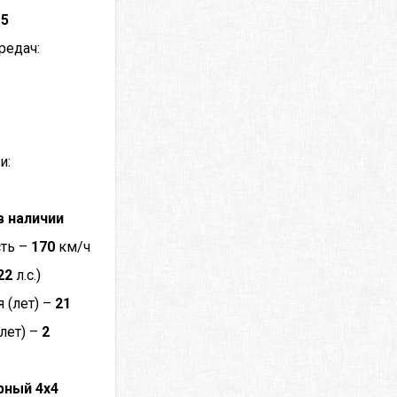
–
5
редач:
и:
в наличии
сть –
170
км/ч
22
л.с.)
 (лет) –
21
лет) –
2
рный 4x4