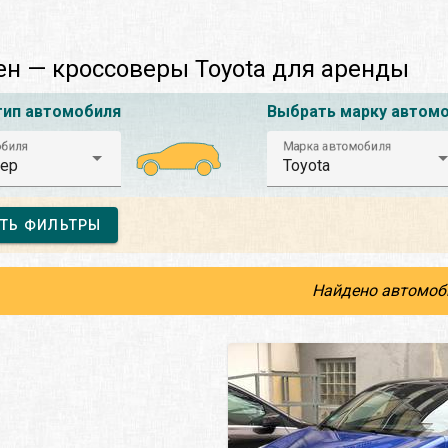
н — кроссоверы Toyota для аренды
тип автомобиля
Выбрать марку автом
обиля
Марка автомобиля
ер
Toyota
ТЬ ФИЛЬТРЫ
Найдено автомоб