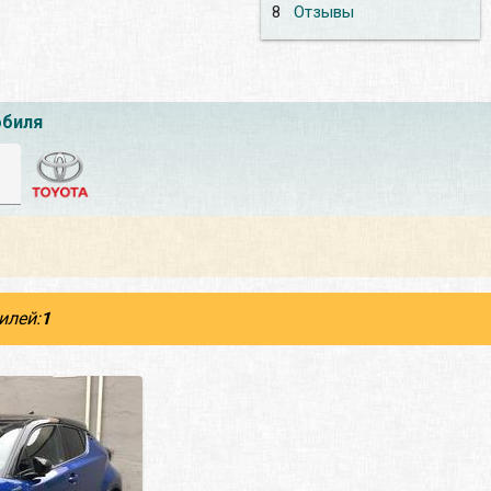
8
Отзывы
обиля
илей:
1