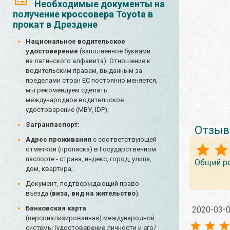
Необходимые документы на
получение кроссовера Toyota в
прокат в Дрездене
Национальное водительское
удостоверение
(заполненное буквами
из латинского алфавита). Отношение к
водительским правам, выданным за
пределами стран ЕС постоянно меняется,
мы рекомендуем сделать
международное водительское
удостоверение (МВУ, IDP);
Загранпаспорт
;
Отзыв
Адрес проживания
с соответствующей
отметкой (прописка) в Государственном
паспорте - страна, индекс, город, улица,
Общий р
дом, квартира;
Документ, подтверждающий право
въезда (
виза, вид на жительство
);
Банковская карта
2020-03-
(персонализированная) международной
системы (удостоверение личности и его/