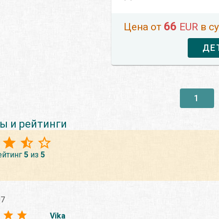
66
Цена от
EUR
в с
ДЕ
1
ы и рейтинги
ейтинг
5
из
5
07
Vika