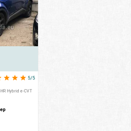
5
/
5
HR Hybrid e-CVT
вер