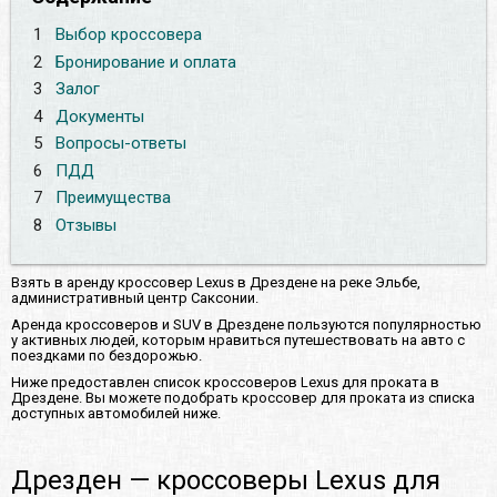
1
Выбор кроссовера
2
Бронирование и оплата
3
Залог
4
Документы
5
Вопросы-ответы
6
ПДД
7
Преимущества
8
Отзывы
Взять в аренду кроссовер Lexus в Дрездене на реке Эльбе,
административный центр Саксонии.
Аренда кроссоверов и SUV в Дрездене пользуются популярностью
у активных людей, которым нравиться путешествовать на авто с
поездками по бездорожью.
Ниже предоставлен список кроссоверов Lexus для проката в
Дрездене. Вы можете подобрать кроссовер для проката из списка
доступных автомобилей ниже.
Дрезден — кроссоверы Lexus для