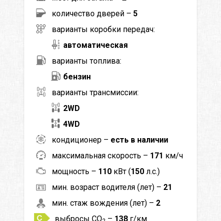
количество дверей –
5
варианты коробки передач:
автоматическая
варианты топлива:
бензин
варианты трансмиссии:
2WD
4WD
кондиционер –
есть в наличии
максимальная скорость –
171
км/ч
мощность –
110
кВт (
150
л.с.)
мин. возраст водителя (лет) –
21
мин. стаж вождения (лет) –
2
выбросы CO
–
138
г/км
2