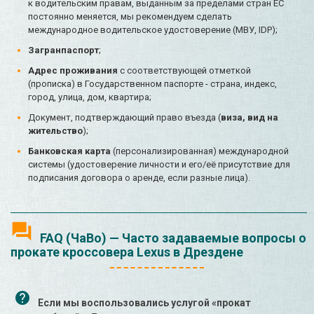
к водительским правам, выданным за пределами стран ЕС
постоянно меняется, мы рекомендуем сделать
международное водительское удостоверение (МВУ, IDP);
Загранпаспорт
;
Адрес проживания
с соответствующей отметкой
(прописка) в Государственном паспорте - страна, индекс,
город, улица, дом, квартира;
Документ, подтверждающий право въезда (
виза, вид на
жительство
);
Банковская карта
(персонализированная) международной
системы (удостоверение личности и его/её присутствие для
подписания договора о аренде, если разные лица).
FAQ (ЧаВо) — Часто задаваемые вопросы о
прокате кроссовера Lexus в Дрездене
Если мы воспользовались услугой «прокат