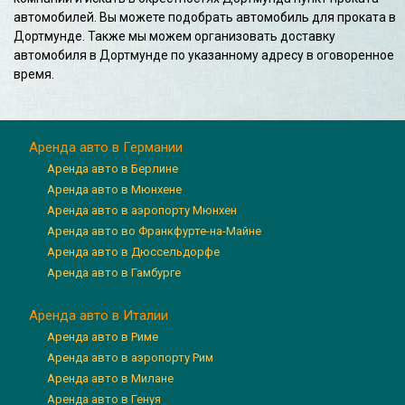
автомобилей. Вы можете подобрать автомобиль для проката в
Дортмунде. Также мы можем организовать доставку
автомобиля в Дортмунде по указанному адресу в оговоренное
время.
Аренда авто в Германии
Аренда авто в Берлине
Аренда авто в Мюнхене
Аренда авто в аэропорту Мюнхен
Аренда авто во Франкфурте-на-Майне
Аренда авто в Дюссельдорфе
Аренда авто в Гамбурге
Аренда авто в Италии
Аренда авто в Риме
Аренда авто в аэропорту Рим
Аренда авто в Милане
Аренда авто в Генуя