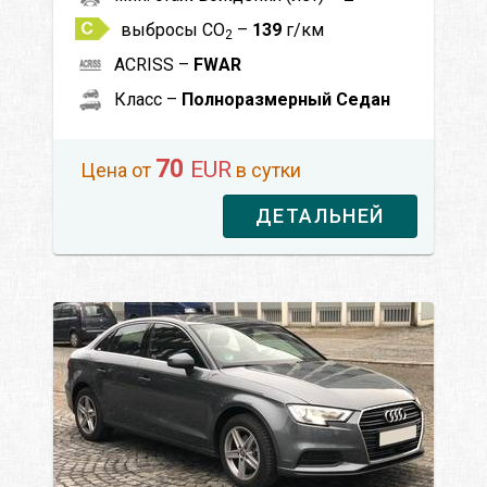
выбросы CO
–
139
г/км
2
ACRISS –
FWAR
Класс –
Полноразмерный Седан
70
EUR
Цена от
в сутки
ДЕТАЛЬНЕЙ