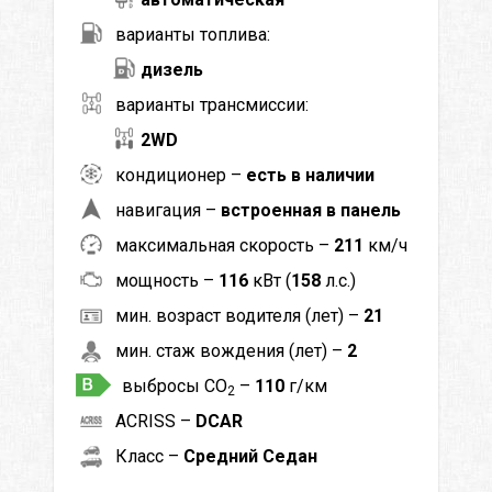
варианты топлива:
дизель
варианты трансмиссии:
2WD
кондиционер –
есть в наличии
навигация –
встроенная в панель
максимальная скорость –
211
км/ч
мощность –
116
кВт (
158
л.с.)
мин. возраст водителя (лет) –
21
мин. стаж вождения (лет) –
2
выбросы CO
–
110
г/км
2
ACRISS –
DCAR
Класс –
Средний Седан