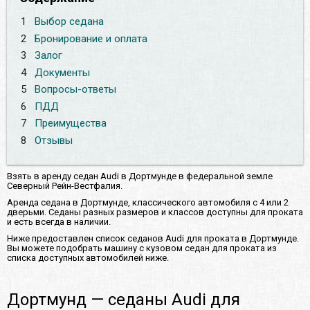
1
Выбор седана
2
Бронирование и оплата
3
Залог
4
Документы
5
Вопросы-ответы
6
ПДД
7
Преимущества
8
Отзывы
Взять в аренду седан Audi в Дортмунде в федеральной земле
Северный Рейн-Вестфалия.
Аренда седана в Дортмунде, классического автомобиля с 4 или 2
дверьми. Седаны разных размеров и классов доступны для проката
и есть всегда в наличии.
Ниже предоставлен список седанов Audi для проката в Дортмунде.
Вы можете подобрать машину с кузовом седан для проката из
списка доступных автомобилей ниже.
Дортмунд — седаны Audi для