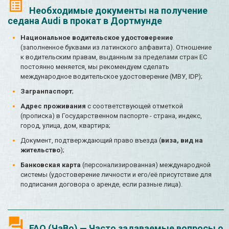
Необходимые документы на получение
седана Audi в прокат в Дортмунде
Национальное водительское удостоверение
(заполненное буквами из латинского алфавита). Отношение
к водительским правам, выданным за пределами стран ЕС
постоянно меняется, мы рекомендуем сделать
международное водительское удостоверение (МВУ, IDP);
Загранпаспорт
;
Адрес проживания
с соответствующей отметкой
(прописка) в Государственном паспорте - страна, индекс,
город, улица, дом, квартира;
Документ, подтверждающий право въезда (
виза, вид на
жительство
);
Банковская карта
(персонализированная) международной
системы (удостоверение личности и его/её присутствие для
подписания договора о аренде, если разные лица).
FAQ (ЧаВо) — Часто задаваемые вопросы о