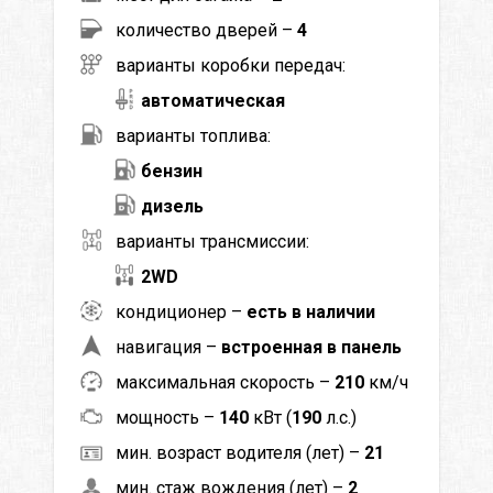
количество дверей –
4
варианты коробки передач:
автоматическая
варианты топлива:
бензин
дизель
варианты трансмиссии:
2WD
кондиционер –
есть в наличии
навигация –
встроенная в панель
максимальная скорость –
210
км/ч
мощность –
140
кВт (
190
л.с.)
мин. возраст водителя (лет) –
21
мин. стаж вождения (лет) –
2