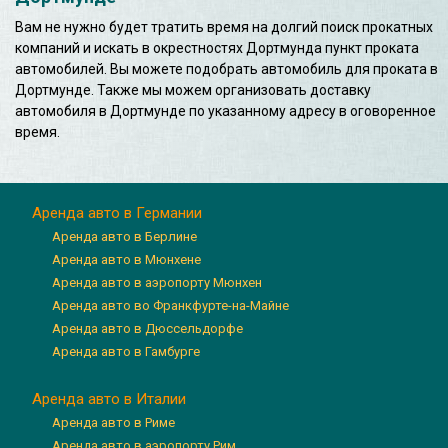
Вам не нужно будет тратить время на долгий поиск прокатных
компаний и искать в окрестностях Дортмунда пункт проката
автомобилей. Вы можете подобрать автомобиль для проката в
Дортмунде. Также мы можем организовать доставку
автомобиля в Дортмунде по указанному адресу в оговоренное
время.
Аренда авто в Германии
Аренда авто в Берлине
Аренда авто в Мюнхене
Аренда авто в аэропорту Мюнхен
Аренда авто во Франкфурте-на-Майне
Аренда авто в Дюссельдорфе
Аренда авто в Гамбурге
Аренда авто в Италии
Аренда авто в Риме
Аренда авто в аэропорту Рим