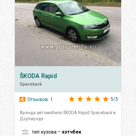
ŠKODA
Rapid
Spaceback
5
/
5
Отзывов:
1
Аренда автомобиля ŠKODA Rapid Spaceback в
Дортмунде
тип кузова –
хэтчбек