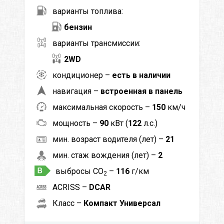
варианты топлива:
бензин
варианты трансмиссии:
2WD
кондиционер –
есть в наличии
навигация –
встроенная в панель
максимальная скорость –
150
км/ч
мощность –
90
кВт (
122
л.с.)
мин. возраст водителя (лет) –
21
мин. стаж вождения (лет) –
2
выбросы CO
–
116
г/км
2
ACRISS –
DCAR
Класс –
Компакт Универсал