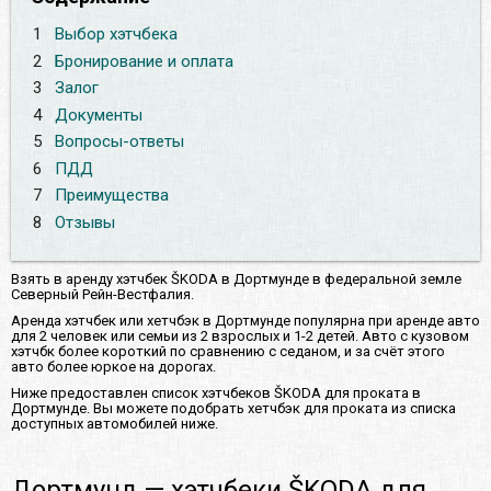
1
Выбор хэтчбека
2
Бронирование и оплата
3
Залог
4
Документы
5
Вопросы-ответы
6
ПДД
7
Преимущества
8
Отзывы
Взять в аренду хэтчбек ŠKODA в Дортмунде в федеральной земле
Северный Рейн-Вестфалия.
Аренда хэтчбек или хетчбэк в Дортмунде популярна при аренде авто
для 2 человек или семьи из 2 взрослых и 1-2 детей. Авто с кузовом
хэтчбк более короткий по сравнению с седаном, и за счёт этого
авто более юркое на дорогах.
Ниже предоставлен список хэтчбеков ŠKODA для проката в
Дортмунде. Вы можете подобрать хетчбэк для проката из списка
доступных автомобилей ниже.
Дортмунд — хэтчбеки ŠKODA для