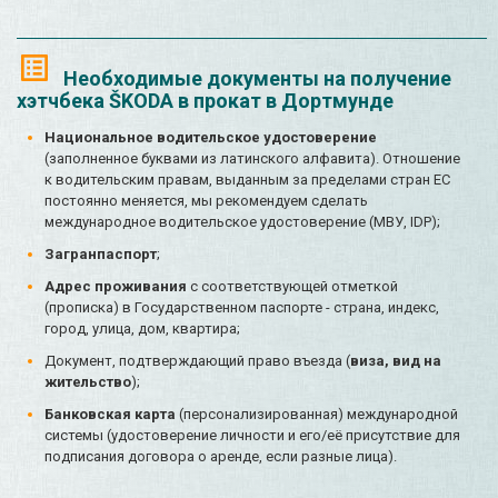
Необходимые документы на получение
хэтчбека ŠKODA в прокат в Дортмунде
Национальное водительское удостоверение
(заполненное буквами из латинского алфавита). Отношение
к водительским правам, выданным за пределами стран ЕС
постоянно меняется, мы рекомендуем сделать
международное водительское удостоверение (МВУ, IDP);
Загранпаспорт
;
Адрес проживания
с соответствующей отметкой
(прописка) в Государственном паспорте - страна, индекс,
город, улица, дом, квартира;
Документ, подтверждающий право въезда (
виза, вид на
жительство
);
Банковская карта
(персонализированная) международной
системы (удостоверение личности и его/её присутствие для
подписания договора о аренде, если разные лица).