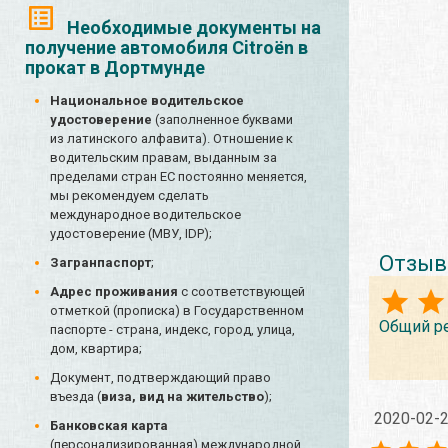
Необходимые документы на
получение автомобиля Citroën в
прокат в Дортмунде
Национальное водительское
удостоверение
(заполненное буквами
из латинского алфавита). Отношение к
водительским правам, выданным за
пределами стран ЕС постоянно меняется,
мы рекомендуем сделать
международное водительское
удостоверение (МВУ, IDP);
Отзыв
Загранпаспорт
;
Адрес проживания
с соответствующей
отметкой (прописка) в Государственном
Общий р
паспорте - страна, индекс, город, улица,
дом, квартира;
Документ, подтверждающий право
въезда (
виза, вид на жительство
);
2020-02-
Банковская карта
(персонализированная) международной