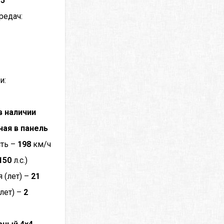
–
5
редач:
и:
в наличии
ная в панель
сть –
198
км/ч
150
л.с.)
 (лет) –
21
лет) –
2