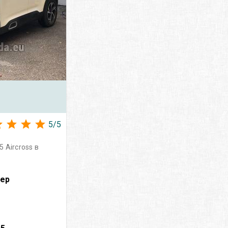
5
/
5
 Aircross в
вер