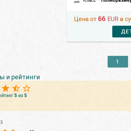
Класс –
Полноразме
66
Цена от
EUR
в с
ДЕ
1
ы и рейтинги
ейтинг
5
из
5
23