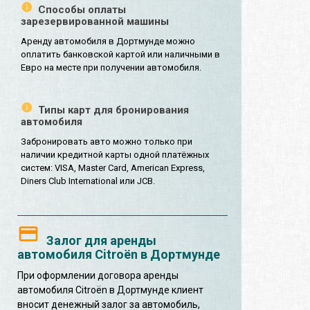
Способы оплаты
зарезервированной машины
Аренду автомобиля в Дортмунде можно
оплатить банковской картой или наличными в
Евро на месте при получении автомобиля.
Типы карт для бронирования
автомобиля
Забронировать авто можно только при
наличии кредитной карты одной платёжных
систем: VISA, Master Card, American Express,
Diners Club International или JCB.
Залог для аренды
автомобиля Citroën в Дортмунде
При оформлении договора аренды
автомобиля Citroën в Дортмунде клиент
вносит денежный залог за автомобиль,