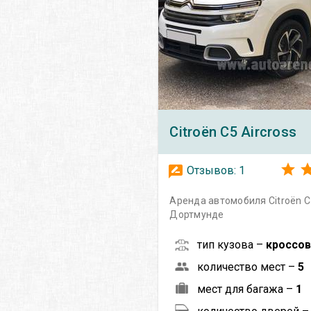
Citroën
C5 Aircross
Отзывов:
1
Аренда автомобиля Citroën C5
Дортмунде
тип кузова –
кроссо
количество мест –
5
мест для багажа –
1