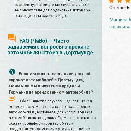
системы (удостоверение личности и его/
Оценка
5
её присутствие для подписания договора
о аренде, если разные лица).
Машина б
заказыват
FAQ (ЧаВо) — Часто
задаваемые вопросы о прокате
автомобиля Citroën в Дортмунде
Если мы воспользовались услугой
«прокат автомобилей в Дортмунде»,
можем ли мы выехать за пределы
Германии на арендованном автомобиле?
В большинстве случаев – да, есть такая
возможность. Но согласно договора аренды
автомобиля в Дортмунде, для использования
автомобиля за пределами Германии, арендатор
обязан проинформировать об этом
представителя компании и уточнить – нет ли