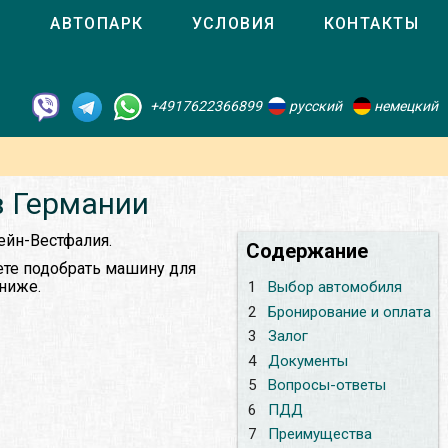
О
АВТОПАРК
УСЛОВИЯ
КОНТАКТЫ
+4917622366899
русский
немецкий
в Германии
ейн-Вестфалия.
Содержание
ете подобрать машину для
 ниже.
1
Выбор автомобиля
2
Бронирование и оплата
3
Залог
4
Документы
5
Вопросы-ответы
6
ПДД
7
Преимущества