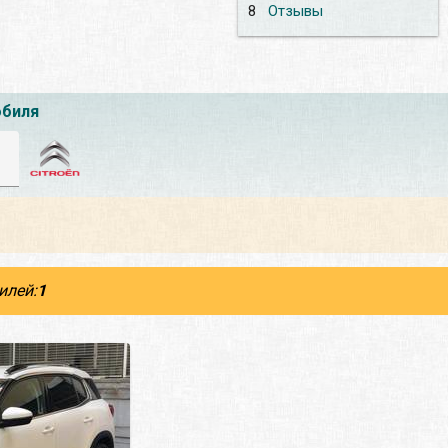
8
Отзывы
обиля
илей:
1