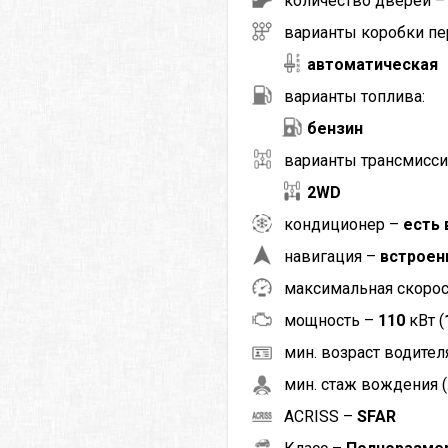
количество дверей 
варианты коробки пе
автоматическая
варианты топлива:
бензин
варианты трансмисси
2WD
кондиционер –
есть 
навигация –
встроен
максимальная скоро
мощность –
110
кВт (
мин. возраст водителя
мин. стаж вождения (
ACRISS –
SFAR