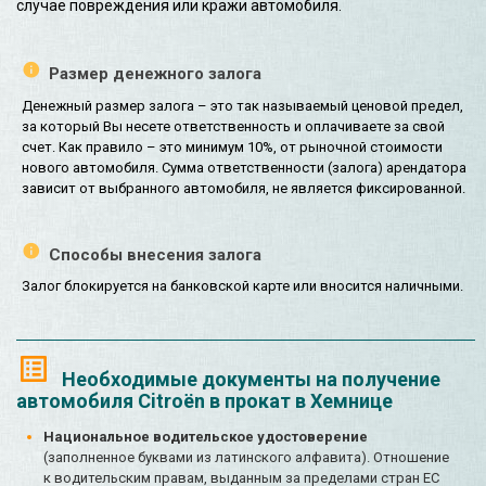
случае повреждения или кражи автомобиля.
Размер денежного залога
Денежный размер залога – это так называемый ценовой предел,
за который Вы несете ответственность и оплачиваете за свой
счет. Как правило – это минимум 10%, от рыночной стоимости
нового автомобиля. Сумма ответственности (залога) арендатора
зависит от выбранного автомобиля, не является фиксированной.
Способы внесения залога
Залог блокируется на банковской карте или вносится наличными.
Необходимые документы на получение
автомобиля Citroën в прокат в Хемнице
Национальное водительское удостоверение
(заполненное буквами из латинского алфавита). Отношение
к водительским правам, выданным за пределами стран ЕС