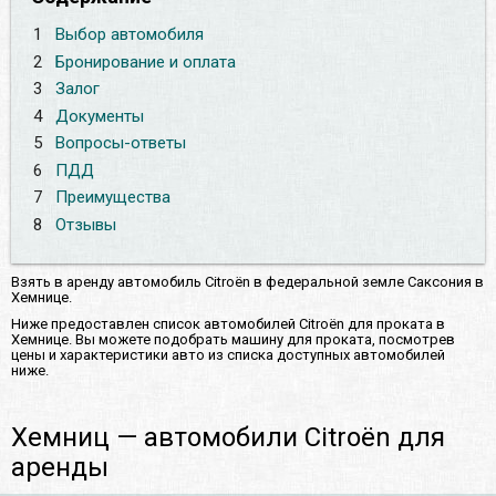
1
Выбор автомобиля
2
Бронирование и оплата
3
Залог
4
Документы
5
Вопросы-ответы
6
ПДД
7
Преимущества
8
Отзывы
Взять в аренду автомобиль Citroën в федеральной земле Саксония в
Хемнице.
Ниже предоставлен список автомобилей Citroën для проката в
Хемнице. Вы можете подобрать машину для проката, посмотрев
цены и характеристики авто из списка доступных автомобилей
ниже.
Хемниц — автомобили Citroën для
аренды