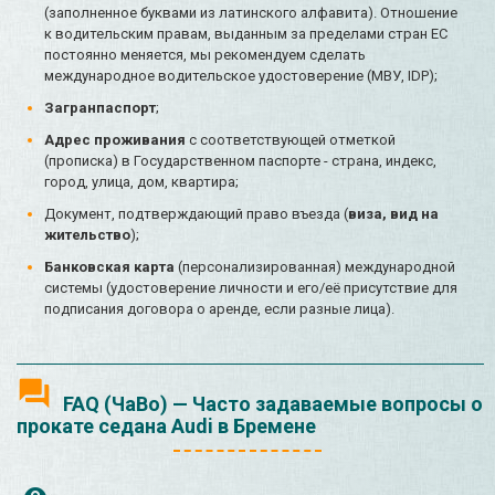
(заполненное буквами из латинского алфавита). Отношение
к водительским правам, выданным за пределами стран ЕС
постоянно меняется, мы рекомендуем сделать
международное водительское удостоверение (МВУ, IDP);
Загранпаспорт
;
Адрес проживания
с соответствующей отметкой
(прописка) в Государственном паспорте - страна, индекс,
город, улица, дом, квартира;
Документ, подтверждающий право въезда (
виза, вид на
жительство
);
Банковская карта
(персонализированная) международной
системы (удостоверение личности и его/её присутствие для
подписания договора о аренде, если разные лица).
FAQ (ЧаВо) — Часто задаваемые вопросы о
прокате седана Audi в Бремене