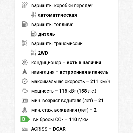
варианты коробки передач:
автоматическая
варианты топлива:
дизель
варианты трансмиссии:
2WD
кондиционер –
есть в наличии
навигация –
встроенная в панель
максимальная скорость –
211
км/ч
мощность –
116
кВт (
158
л.с.)
мин. возраст водителя (лет) –
21
мин. стаж вождения (лет) –
2
выбросы CO
–
110
г/км
2
ACRISS –
DCAR