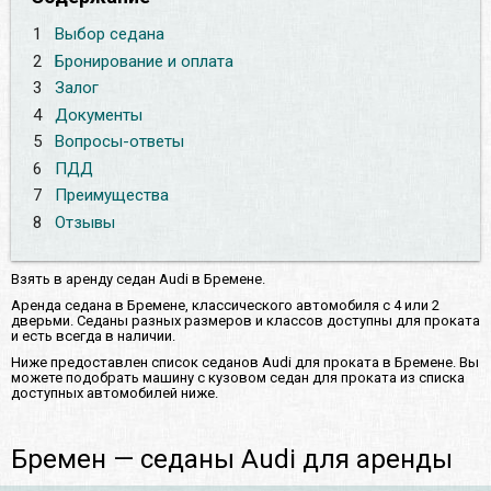
1
Выбор седана
2
Бронирование и оплата
3
Залог
4
Документы
5
Вопросы-ответы
6
ПДД
7
Преимущества
8
Отзывы
Взять в аренду седан Audi в Бремене.
Аренда седана в Бремене, классического автомобиля с 4 или 2
дверьми. Седаны разных размеров и классов доступны для проката
и есть всегда в наличии.
Ниже предоставлен список седанов Audi для проката в Бремене. Вы
можете подобрать машину с кузовом седан для проката из списка
доступных автомобилей ниже.
Бремен — седаны Audi для аренды