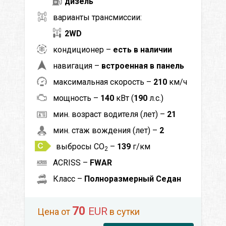
дизель
варианты трансмиссии:
2WD
кондиционер –
есть в наличии
навигация –
встроенная в панель
максимальная скорость –
210
км/ч
мощность –
140
кВт (
190
л.с.)
мин. возраст водителя (лет) –
21
мин. стаж вождения (лет) –
2
выбросы CO
–
139
г/км
2
ACRISS –
FWAR
Класс –
Полноразмерный Седан
70
EUR
Цена от
в сутки