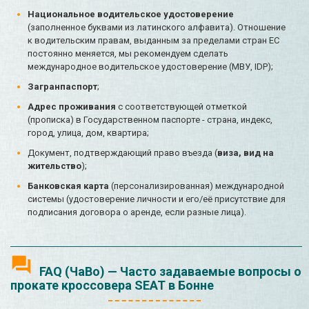
Национальное водительское удостоверение
(заполненное буквами из латинского алфавита). Отношение
к водительским правам, выданным за пределами стран ЕС
постоянно меняется, мы рекомендуем сделать
международное водительское удостоверение (МВУ, IDP);
Загранпаспорт
;
Адрес проживания
с соответствующей отметкой
(прописка) в Государственном паспорте - страна, индекс,
город, улица, дом, квартира;
Документ, подтверждающий право въезда (
виза, вид на
жительство
);
Банковская карта
(персонализированная) международной
системы (удостоверение личности и его/её присутствие для
подписания договора о аренде, если разные лица).
FAQ (ЧаВо) — Часто задаваемые вопросы о
прокате кроссовера SEAT в Бонне