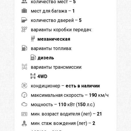
количество мест –
5
мест для багажа –
1
количество дверей –
5
варианты коробки передач:
механическая
варианты топлива:
дизель
варианты трансмиссии:
4WD
кондиционер –
есть в наличии
максимальная скорость –
190
км/ч
мощность –
110
кВт (
150
л.с.)
мин. возраст водителя (лет) –
21
мин. стаж вождения (лет) –
2