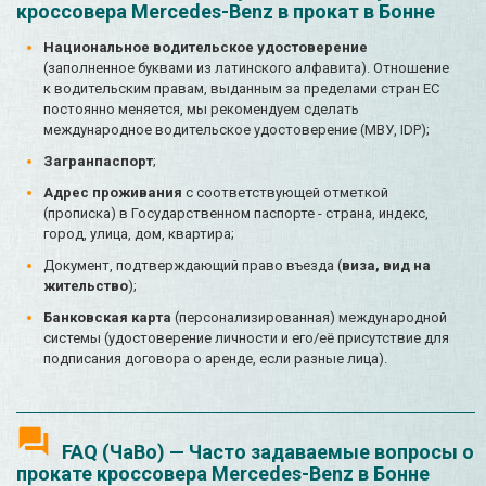
кроссовера Mercedes-Benz в прокат в Бонне
Национальное водительское удостоверение
(заполненное буквами из латинского алфавита). Отношение
к водительским правам, выданным за пределами стран ЕС
постоянно меняется, мы рекомендуем сделать
международное водительское удостоверение (МВУ, IDP);
Загранпаспорт
;
Адрес проживания
с соответствующей отметкой
(прописка) в Государственном паспорте - страна, индекс,
город, улица, дом, квартира;
Документ, подтверждающий право въезда (
виза, вид на
жительство
);
Банковская карта
(персонализированная) международной
системы (удостоверение личности и его/её присутствие для
подписания договора о аренде, если разные лица).
FAQ (ЧаВо) — Часто задаваемые вопросы о
прокате кроссовера Mercedes-Benz в Бонне