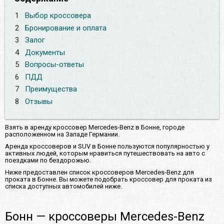
1
Выбор кроссовера
2
Бронирование и оплата
3
Залог
4
Документы
5
Вопросы-ответы
6
ПДД
7
Преимущества
8
Отзывы
Взять в аренду кроссовер Mercedes-Benz в Бонне, городе
расположенном на Западе Германии.
Аренда кроссоверов и SUV в Бонне пользуются популярностью у
активных людей, которым нравиться путешествовать на авто с
поездками по бездорожью.
Ниже предоставлен список кроссоверов Mercedes-Benz для
проката в Бонне. Вы можете подобрать кроссовер для проката из
списка доступных автомобилей ниже.
Бонн — кроссоверы Mercedes-Benz