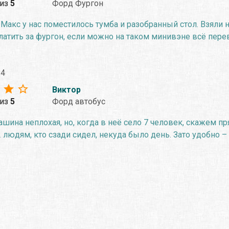
из
5
Форд Фургон
Макс у нас поместилось тумба и разобранный стол. Взяли на
платить за фургон, если можно на таком минивэне всё перев
24
Виктор
из
5
Форд автобус
шина неплохая, но, когда в неё село 7 человек, скажем пр
 людям, кто сзади сидел, некуда было день. Зато удобно – 