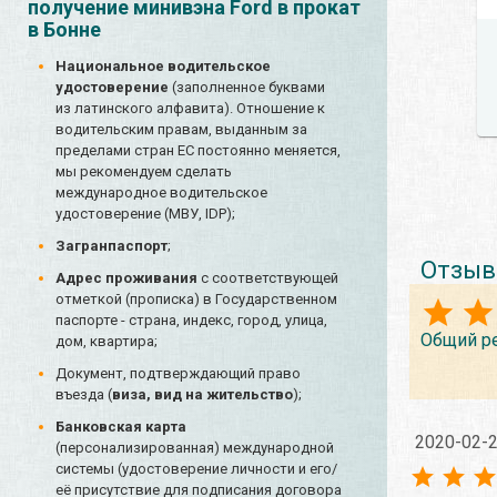
получение минивэна Ford в прокат
в Бонне
Национальное водительское
удостоверение
(заполненное буквами
из латинского алфавита). Отношение к
водительским правам, выданным за
пределами стран ЕС постоянно меняется,
мы рекомендуем сделать
международное водительское
удостоверение (МВУ, IDP);
Загранпаспорт
;
Отзыв
Адрес проживания
с соответствующей
отметкой (прописка) в Государственном
паспорте - страна, индекс, город, улица,
Общий р
дом, квартира;
Документ, подтверждающий право
въезда (
виза, вид на жительство
);
Банковская карта
2020-02-
(персонализированная) международной
системы (удостоверение личности и его/
её присутствие для подписания договора