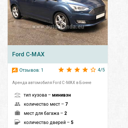
Ford
C-MAX
4
/
5
Отзывов:
1
Аренда автомобиля Ford C-MAX в Бонне
тип кузова –
минивэн
количество мест –
7
мест для багажа –
2
количество дверей –
5