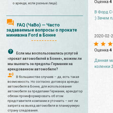
Оценка
4
о аренде, если разные лица).
В Форд С-
:) Зачем 
FAQ (ЧаВо) — Часто
задаваемые вопросы о прокате
минивэна Ford в Бонне
2020-02-
Оценка
4
Если мы воспользовались услугой
«прокат автомобилей в Бонне», можем ли
Данная ма
мы выехать за пределы Германии на
коленки 2
арендованном автомобиле?
В большинстве случаев – да, есть такая
возможность. Но согласно договора аренды
автомобиля в Бонне, для использования
автомобиля за пределами Германии, арендатор
обязан проинформировать об этом
представителя компании и уточнить – нет ли
запрета на выезд автомобиля в планируемую
страну следования.