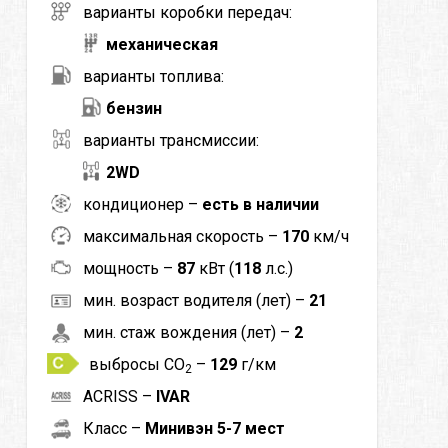
варианты коробки передач:
механическая
варианты топлива:
бензин
варианты трансмиссии:
2WD
кондиционер –
есть в наличии
максимальная скорость –
170
км/ч
мощность –
87
кВт (
118
л.с.)
мин. возраст водителя (лет) –
21
мин. стаж вождения (лет) –
2
выбросы CO
–
129
г/км
2
ACRISS –
IVAR
Класс –
Минивэн 5-7 мест