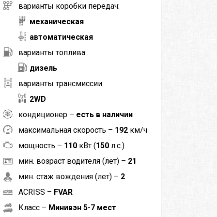
варианты коробки передач:
механическая
автоматическая
варианты топлива:
дизель
варианты трансмиссии:
2WD
кондиционер –
есть в наличии
максимальная скорость –
192
км/ч
мощность –
110
кВт (
150
л.с.)
мин. возраст водителя (лет) –
21
мин. стаж вождения (лет) –
2
ACRISS –
FVAR
Класс –
Минивэн 5-7 мест