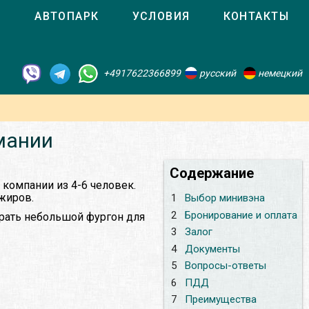
О
АВТОПАРК
УСЛОВИЯ
КОНТАКТЫ
+4917622366899
русский
немецкий
мании
Содержание
компании из 4-6 человек.
жиров.
1
Выбор минивэна
2
Бронирование и оплата
брать небольшой фургон для
3
Залог
4
Документы
5
Вопросы-ответы
6
ПДД
7
Преимущества