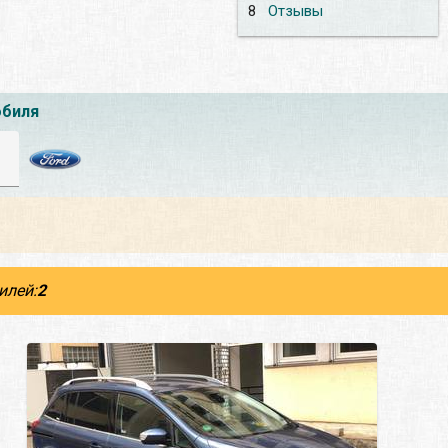
8
Отзывы
обиля
илей:
2