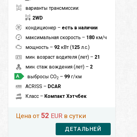
варианты трансмиссии:
2WD
кондиционер –
есть в наличии
максимальная скорость –
180
км/ч
мощность –
92
кВт (
125
л.с.)
мин. возраст водителя (лет) –
21
мин. стаж вождения (лет) –
2
выбросы CO
–
99
г/км
2
ACRISS –
DCAR
Класс –
Компакт Хэтчбек
52
Цена от
EUR
в сутки
ДЕТАЛЬНЕЙ