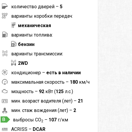
количество дверей –
5
варианты коробки передач:
механическая
варианты топлива:
бензин
варианты трансмиссии:
2WD
кондиционер –
есть в наличии
максимальная скорость –
180
км/ч
мощность –
92
кВт (
125
л.с.)
мин. возраст водителя (лет) –
21
мин. стаж вождения (лет) –
2
выбросы CO
–
107
г/км
2
ACRISS –
DCAR