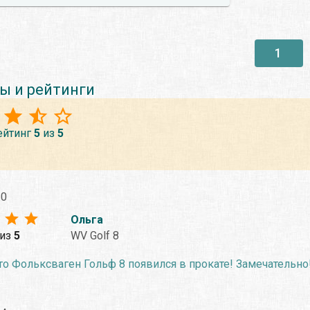
1
ы и рейтинги
ейтинг
5
из
5
20
Ольга
из
5
WV Golf 8
о Фольксваген Гольф 8 появился в прокате! Замечательно