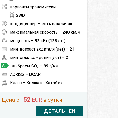
варианты трансмиссии:
2WD
кондиционер –
есть в наличии
максимальная скорость –
240
км/ч
мощность –
92
кВт (
125
л.с.)
мин. возраст водителя (лет) –
21
мин. стаж вождения (лет) –
2
выбросы CO
–
99
г/км
2
ACRISS –
DCAR
Класс –
Компакт Хэтчбек
52
Цена от
EUR
в сутки
ДЕТАЛЬНЕЙ