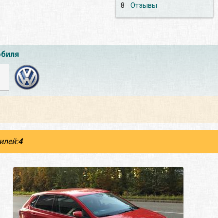
8
Отзывы
обиля
илей:
4