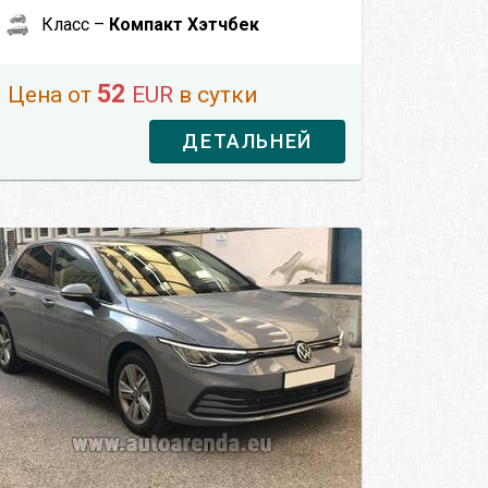
Класс –
Компакт Хэтчбек
52
Цена от
EUR
в сутки
ДЕТАЛЬНЕЙ