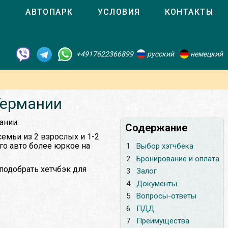
О
АВТОПАРК
УСЛОВИЯ
КОНТАКТЫ
+4917622366899
русский
немецкий
Германии
ании.
Содержание
семьи из 2 взрослых и 1-2
ого авто более юркое на
1
Выбор хэтчбека
2
Бронирование и оплата
подобрать хетчбэк для
3
Залог
4
Документы
5
Вопросы-ответы
6
ПДД
7
Преимущества