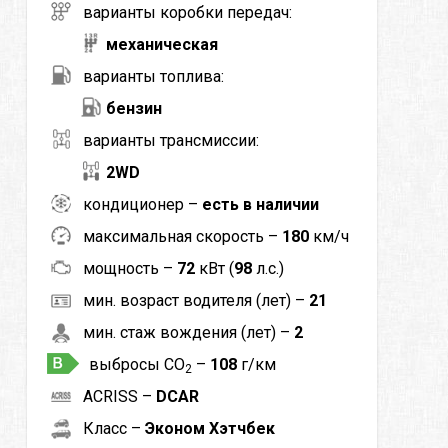
варианты коробки передач:
механическая
варианты топлива:
бензин
варианты трансмиссии:
2WD
кондиционер –
есть в наличии
максимальная скорость –
180
км/ч
мощность –
72
кВт (
98
л.с.)
мин. возраст водителя (лет) –
21
мин. стаж вождения (лет) –
2
выбросы CO
–
108
г/км
2
ACRISS –
DCAR
Класс –
Эконом Хэтчбек