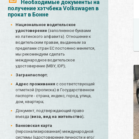
Необходимые документы на
получение хэтчбека Volkswagen в
прокат в Бонне
Национальное водительское
удостоверение
(заполненное буквами
из латинского алфавита). Отношение к
водительским правам, выданным за
пределами стран ЕС постоянно меняется,
мы рекомендуем сделать
международное водительское
удостоверение (МВУ, IDP);
Загранпаспорт
;
Адрес проживания
с соответствующей
отметкой (прописка) в Государственном
паспорте - страна, индекс, город, улица,
дом, квартира;
Документ, подтверждающий право
въезда (
виза, вид на жительство
);
Банковская карта
(персонализированная) международной
системы (удостоверение личности и его/