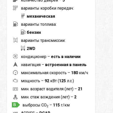
количество дверей –
5
варианты коробки передач:
механическая
варианты топлива:
бензин
варианты трансмиссии:
2WD
кондиционер –
есть в наличии
навигация –
встроенная в панель
максимальная скорость –
180
км/ч
мощность –
92
кВт (
125
л.с.)
мин. возраст водителя (лет) –
21
мин. стаж вождения (лет) –
2
выбросы CO
–
115
г/км
2