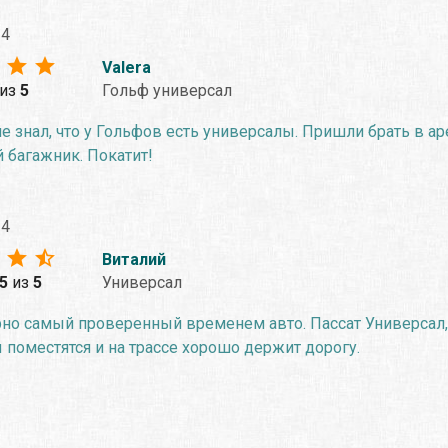
24
Valera
из
5
Гольф универсал
е знал, что у Гольфов есть универсалы. Пришли брать в а
 багажник. Покатит!
24
Виталий
.5
из
5
Универсал
рно самый проверенный временем авто. Пассат Универсал,
поместятся и на трассе хорошо держит дорогу.