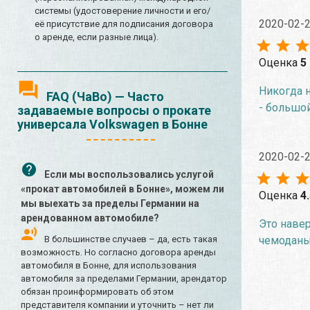
системы (удостоверение личности и его/
2020-02-
её присутствие для подписания договора
о аренде, если разные лица).
Оценка
5
Никогда н
FAQ (ЧаВо) — Часто
- большой
задаваемые вопросы о прокате
универсала Volkswagen в Бонне
2020-02-
Если мы воспользовались услугой
«прокат автомобилей в Бонне», можем ли
Оценка
4
мы выехать за пределы Германии на
арендованном автомобиле?
Это наве
чемоданы 
В большинстве случаев – да, есть такая
возможность. Но согласно договора аренды
автомобиля в Бонне, для использования
автомобиля за пределами Германии, арендатор
обязан проинформировать об этом
представителя компании и уточнить – нет ли