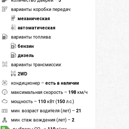
количество дверей –
5
варианты коробки передач:
механическая
автоматическая
варианты топлива:
бензин
дизель
варианты трансмиссии:
2WD
кондиционер –
есть в наличии
максимальная скорость –
198
км/ч
мощность –
110
кВт (
150
л.с.)
мин. возраст водителя (лет) –
21
мин. стаж вождения (лет) –
2