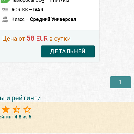
выбросы CO
–
119
г/км
2
ACRISS –
IVAR
Класс –
Средний Универсал
58
Цена от
EUR
в сутки
ДЕТАЛЬНЕЙ
1
ы и рейтинги
ейтинг
4.8
из
5