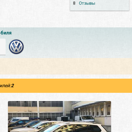
8
Отзывы
обиля
илей:
2