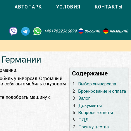
О
АВТОПАРК
УСЛОВИЯ
КОНТАКТЫ
+4917622366899
русский
немецкий
в Германии
ермании.
Содержание
мобиль универсал. Огромный
 в себя автомобиль с кузовом
1
Выбор универсала
2
Бронирование и оплата
те подобрать машину с
3
Залог
4
Документы
5
Вопросы-ответы
6
ПДД
7
Преимущества