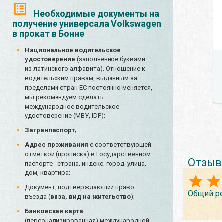
Необходимые документы на
получение универсала Volkswagen
в прокат в Бонне
Национальное водительское
удостоверение
(заполненное буквами
из латинского алфавита). Отношение к
водительским правам, выданным за
пределами стран ЕС постоянно меняется,
мы рекомендуем сделать
международное водительское
удостоверение (МВУ, IDP);
Загранпаспорт
;
Адрес проживания
с соответствующей
отметкой (прописка) в Государственном
Отзыв
паспорте - страна, индекс, город, улица,
дом, квартира;
Документ, подтверждающий право
Общий р
въезда (
виза, вид на жительство
);
Банковская карта
(персонализированная) международной