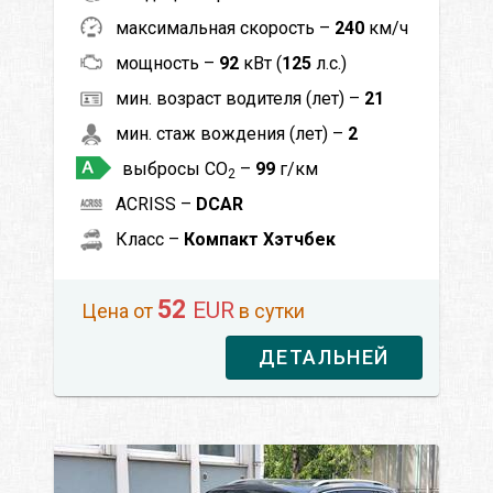
максимальная скорость –
240
км/ч
мощность –
92
кВт (
125
л.с.)
мин. возраст водителя (лет) –
21
мин. стаж вождения (лет) –
2
выбросы CO
–
99
г/км
2
ACRISS –
DCAR
Класс –
Компакт Хэтчбек
52
EUR
Цена от
в сутки
ДЕТАЛЬНЕЙ