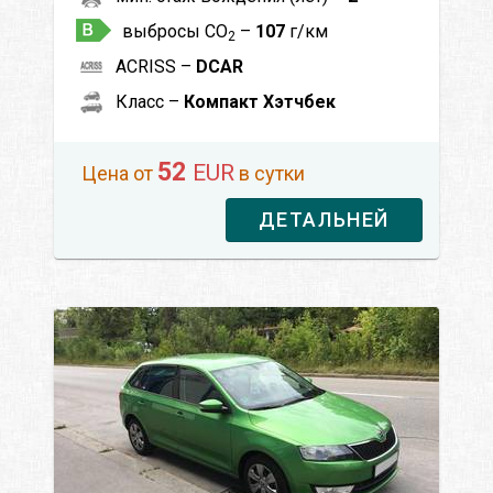
выбросы CO
–
107
г/км
2
ACRISS –
DCAR
Класс –
Компакт Хэтчбек
52
EUR
Цена от
в сутки
ДЕТАЛЬНЕЙ