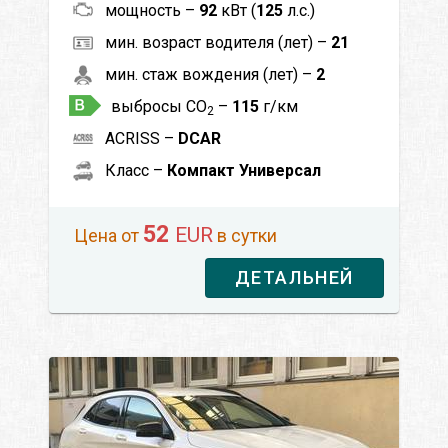
мощность –
92
кВт (
125
л.с.)
мин. возраст водителя (лет) –
21
мин. стаж вождения (лет) –
2
выбросы CO
–
115
г/км
2
ACRISS –
DCAR
Класс –
Компакт Универсал
52
EUR
Цена от
в сутки
ДЕТАЛЬНЕЙ