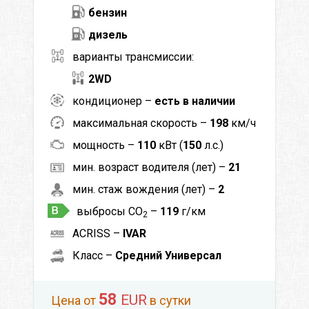
бензин
дизель
варианты трансмиссии:
2WD
кондиционер –
есть в наличии
максимальная скорость –
198
км/ч
мощность –
110
кВт (
150
л.с.)
мин. возраст водителя (лет) –
21
мин. стаж вождения (лет) –
2
выбросы CO
–
119
г/км
2
ACRISS –
IVAR
Класс –
Средний Универсал
58
EUR
Цена от
в сутки