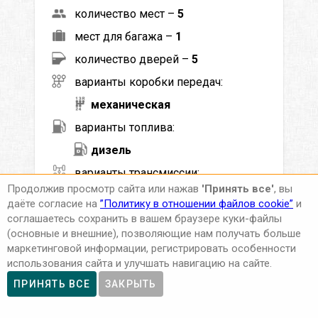
количество мест –
5
мест для багажа –
1
количество дверей –
5
варианты коробки передач:
механическая
варианты топлива:
дизель
варианты трансмиссии:
Продолжив просмотр сайта или нажав
'Принять все'
, вы
4WD
даёте согласие на
”Политику в отношении файлов cookie”
и
кондиционер –
есть в наличии
соглашаетесь сохранить в вашем браузере куки-файлы
(основные и внешние), позволяющие нам получать больше
максимальная скорость –
190
км/ч
маркетинговой информации, регистрировать особенности
мощность –
110
кВт (
150
л.с.)
использования сайта и улучшать навигацию на сайте.
ПРИНЯТЬ ВСЕ
ЗАКРЫТЬ
мин. возраст водителя (лет) –
21
мин. стаж вождения (лет) –
2