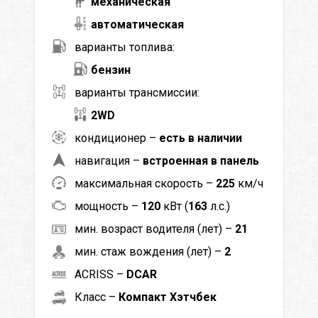
механическая
автоматическая
варианты топлива:
бензин
варианты трансмиссии:
2WD
кондиционер –
есть в наличии
навигация –
встроенная в панель
максимальная скорость –
225
км/ч
мощность –
120
кВт (
163
л.с.)
мин. возраст водителя (лет) –
21
мин. стаж вождения (лет) –
2
ACRISS –
DCAR
Класс –
Компакт Хэтчбек