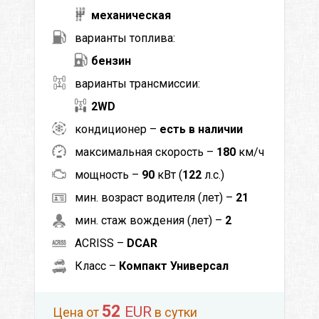
механическая
варианты топлива:
бензин
варианты трансмиссии:
2WD
кондиционер –
есть в наличии
максимальная скорость –
180
км/ч
мощность –
90
кВт (
122
л.с.)
мин. возраст водителя (лет) –
21
мин. стаж вождения (лет) –
2
ACRISS –
DCAR
Класс –
Компакт Универсал
52
EUR
Цена от
в сутки