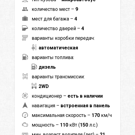
количество мест –
9
мест для багажа –
4
количество дверей –
4
варианты коробки передач:
автоматическая
варианты топлива:
дизель
варианты трансмиссии:
2WD
кондиционер –
есть в наличии
навигация –
встроенная в панель
максимальная скорость –
170
км/ч
мощность –
110
кВт (
150
л.с.)
мин. возраст водителя (лет) –
21