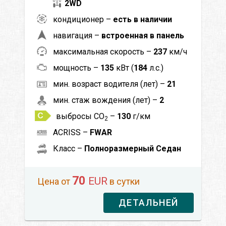
2WD
кондиционер –
есть в наличии
навигация –
встроенная в панель
максимальная скорость –
237
км/ч
мощность –
135
кВт (
184
л.с.)
мин. возраст водителя (лет) –
21
мин. стаж вождения (лет) –
2
выбросы CO
–
130
г/км
2
ACRISS –
FWAR
Класс –
Полноразмерный Седан
70
EUR
Цена от
в сутки
ДЕТАЛЬНЕЙ