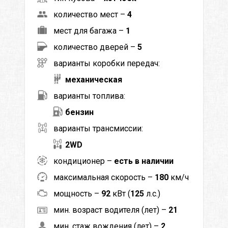
количество мест –
4
мест для багажа –
1
количество дверей –
5
варианты коробки передач:
механическая
варианты топлива:
бензин
варианты трансмиссии:
2WD
кондиционер –
есть в наличии
максимальная скорость –
180
км/ч
мощность –
92
кВт (
125
л.с.)
мин. возраст водителя (лет) –
21
мин. стаж вождения (лет) –
2