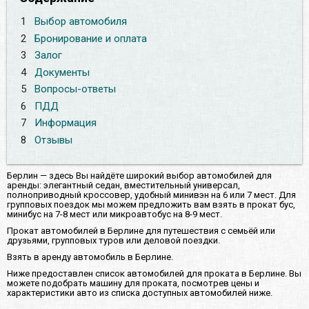
1
Выбор автомобиля
2
Бронирование и оплата
3
Залог
4
Документы
5
Вопросы-ответы
6
ПДД
7
Информация
8
Отзывы
Берлин — здесь Вы найдёте широкий выбор автомобилей для
аренды: элегантный седан, вместительный универсал,
полноприводный кроссовер, удобный минивэн на 6 или 7 мест. Для
групповых поездок мы можем предложить вам взять в прокат бус,
минибус на 7-8 мест или микроавтобус на 8-9 мест.
Прокат автомобилей в Берлине для путешествия с семьёй или
друзьями, групповых туров или деловой поездки.
Взять в аренду автомобиль в Берлине.
Ниже предоставлен список автомобилей для проката в Берлине. Вы
можете подобрать машину для проката, посмотрев цены и
характеристики авто из списка доступных автомобилей ниже.