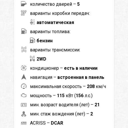
количество дверей –
5
варианты коробки передач:
автоматическая
варианты топлива:
бензин
варианты трансмиссии:
2WD
кондиционер –
есть в наличии
навигация –
встроенная в панель
максимальная скорость –
208
км/ч
мощность –
115
кВт (
156
л.с.)
мин. возраст водителя (лет) –
21
мин. стаж вождения (лет) –
2
ACRISS –
DCAR