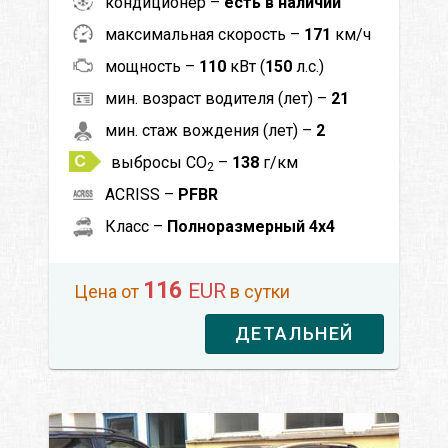
кондиционер –
есть в наличии
максимальная скорость –
171
км/ч
мощность –
110
кВт (
150
л.с.)
мин. возраст водителя (лет) –
21
мин. стаж вождения (лет) –
2
выбросы CO
–
138
г/км
2
ACRISS –
PFBR
Класс –
Полноразмерный 4x4
116
EUR
Цена от
в сутки
ДЕТАЛЬНЕЙ