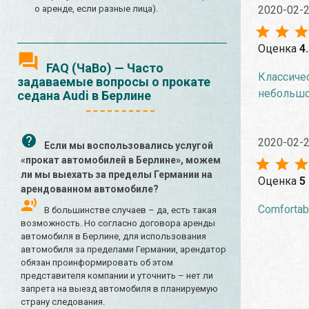
2020-02-
о аренде, если разные лица).
Оценка
4
FAQ (ЧаВо) — Часто
Классичес
задаваемые вопросы о прокате
небольшой
седана Audi в Берлине
2020-02-
Если мы воспользовались услугой
«прокат автомобилей в Берлине», можем
ли мы выехать за пределы Германии на
Оценка
5
арендованном автомобиле?
Comfortable
В большинстве случаев – да, есть такая
возможность. Но согласно договора аренды
автомобиля в Берлине, для использования
автомобиля за пределами Германии, арендатор
обязан проинформировать об этом
представителя компании и уточнить – нет ли
запрета на выезд автомобиля в планируемую
страну следования.