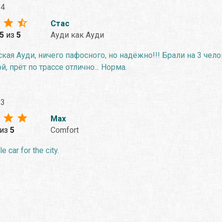
24
Стас
.5
из
5
Ауди как Ауди
кая Ауди, ничего пафосного, но надёжно!!! Брали на 3 чело
, прёт по трассе отлично... Норма.
23
Max
из
5
Comfort
 car for the city.