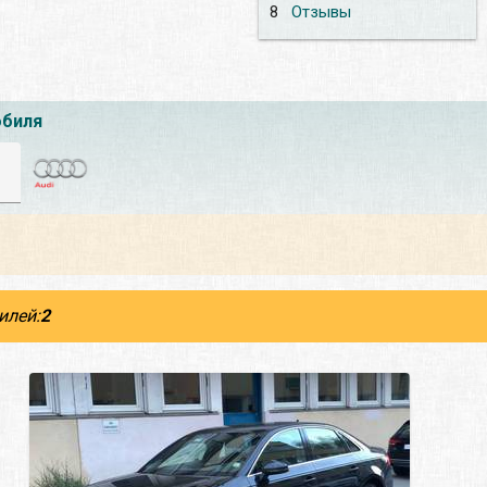
8
Отзывы
обиля
илей:
2