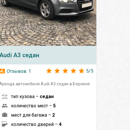
Audi
A3 седан
5
/
5
Отзывов:
1
Аренда автомобиля Audi A3 седан в Берлине
тип кузова –
седан
количество мест –
5
мест для багажа –
2
количество дверей –
4