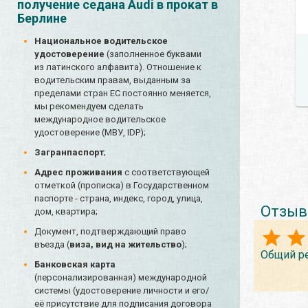
получение седана Audi в прокат в
Берлине
Национальное водительское
удостоверение
(заполненное буквами
из латинского алфавита). Отношение к
водительским правам, выданным за
пределами стран ЕС постоянно меняется,
мы рекомендуем сделать
международное водительское
удостоверение (МВУ, IDP);
Загранпаспорт
;
Адрес проживания
с соответствующей
отметкой (прописка) в Государственном
паспорте - страна, индекс, город, улица,
Отзыв
дом, квартира;
Документ, подтверждающий право
въезда (
виза, вид на жительство
);
Общий р
Банковская карта
(персонализированная) международной
системы (удостоверение личности и его/
её присутствие для подписания договора