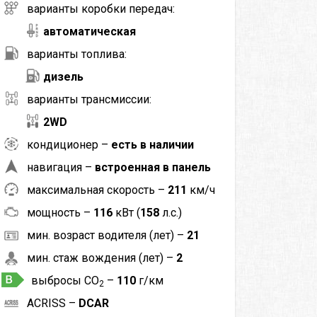
варианты коробки передач:
автоматическая
варианты топлива:
дизель
варианты трансмиссии:
2WD
кондиционер –
есть в наличии
навигация –
встроенная в панель
максимальная скорость –
211
км/ч
мощность –
116
кВт (
158
л.с.)
мин. возраст водителя (лет) –
21
мин. стаж вождения (лет) –
2
выбросы CO
–
110
г/км
2
ACRISS –
DCAR