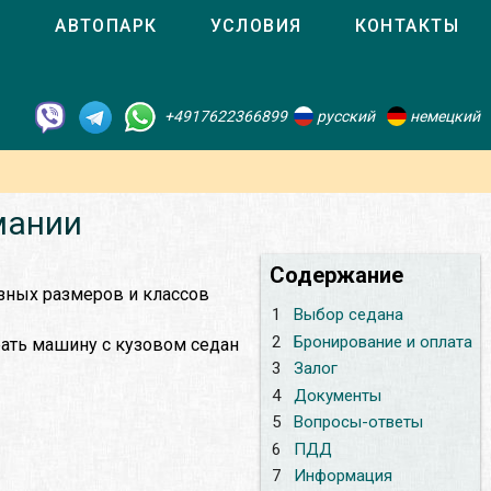
О
АВТОПАРК
УСЛОВИЯ
КОНТАКТЫ
+4917622366899
русский
немецкий
мании
Содержание
азных размеров и классов
1
Выбор седана
2
Бронирование и оплата
рать машину с кузовом седан
3
Залог
4
Документы
5
Вопросы-ответы
6
ПДД
7
Информация