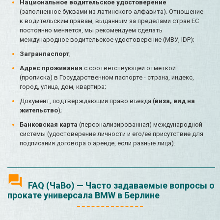
Национальное водительское удостоверение
(заполненное буквами из латинского алфавита). Отношение
к водительским правам, выданным за пределами стран ЕС
постоянно меняется, мы рекомендуем сделать
международное водительское удостоверение (МВУ, IDP);
Загранпаспорт
;
Адрес проживания
с соответствующей отметкой
(прописка) в Государственном паспорте - страна, индекс,
город, улица, дом, квартира;
Документ, подтверждающий право въезда (
виза, вид на
жительство
);
Банковская карта
(персонализированная) международной
системы (удостоверение личности и его/её присутствие для
подписания договора о аренде, если разные лица).
FAQ (ЧаВо) — Часто задаваемые вопросы о
прокате универсала BMW в Берлине