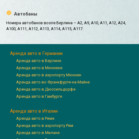
Автобаны
Номера автобанов возле Берлина – A2, A9, A10, A11, A12, A24,
A100, A111, A112, A113, A114, A115, A117.
Аренда авто в Германии
Аренда авто в Берлине
Аренда авто в Мюнхене
Аренда авто в аэропорту Мюнхен
Аренда авто во Франкфурте-на-Майне
Аренда авто в Дюссельдорфе
Аренда авто в Гамбурге
Аренда авто в Италии
Аренда авто в Риме
Аренда авто в аэропорту Рим
Аренда авто в Милане