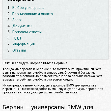
1
Выбор универсала
2
Бронирование и оплата
3
Залог
4
Документы
5
Вопросы-ответы
6
ПДД
7
Информация
8
Отзывы
Взять в аренду универсал BMW в Берлине.
Аренда универсала в Берлине. Что может быть практичней, чем
взять напрокат автомобиль универсал. Огромный багажник
позволяет с лёгкостью разместить в 2 раза больше багажа, чем
вмещает в себя автомобиль с кузовом седан.
Ниже предоставлен список универсалов BMW для проката в
Берлине. Вы можете подобрать машину с кузовом универсал для
проката из списка доступных автомобилей ниже.
Берлин — универсалы BMW для