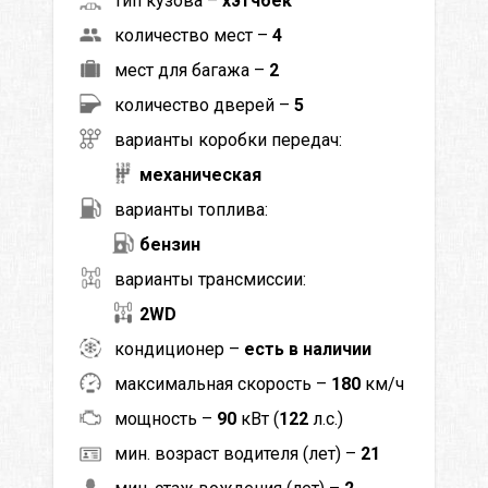
тип кузова –
хэтчбек
количество мест –
4
мест для багажа –
2
количество дверей –
5
варианты коробки передач:
механическая
варианты топлива:
бензин
варианты трансмиссии:
2WD
кондиционер –
есть в наличии
максимальная скорость –
180
км/ч
мощность –
90
кВт (
122
л.с.)
мин. возраст водителя (лет) –
21