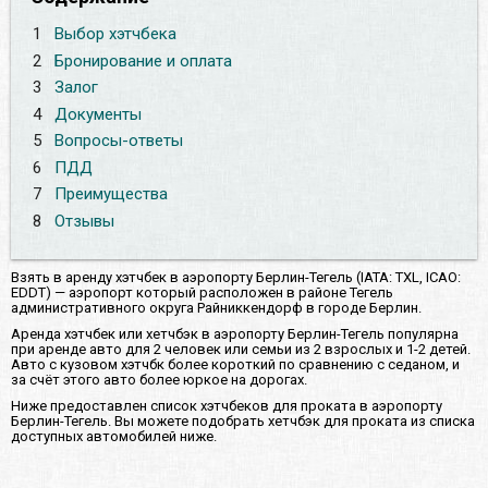
1
Выбор хэтчбека
2
Бронирование и оплата
3
Залог
4
Документы
5
Вопросы-ответы
6
ПДД
7
Преимущества
8
Отзывы
Взять в аренду хэтчбек в аэропорту Берлин-Тегель (IATA: TXL, ICAO:
EDDT) — аэропорт который расположен в районе Тегель
административного округа Райниккендорф в городе Берлин.
Аренда хэтчбек или хетчбэк в аэропорту Берлин-Тегель популярна
при аренде авто для 2 человек или семьи из 2 взрослых и 1-2 детей.
Авто с кузовом хэтчбк более короткий по сравнению с седаном, и
за счёт этого авто более юркое на дорогах.
Ниже предоставлен список хэтчбеков для проката в аэропорту
Берлин-Тегель. Вы можете подобрать хетчбэк для проката из списка
доступных автомобилей ниже.