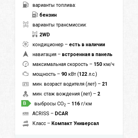
варианты топлива:
бензин
варианты трансмиссии:
2WD
кондиционер –
есть в наличии
навигация –
встроенная в панель
максимальная скорость –
150
км/ч
мощность –
90
кВт (
122
л.с.)
мин. возраст водителя (лет) –
21
мин. стаж вождения (лет) –
2
выбросы CO
–
116
г/км
2
ACRISS –
DCAR
Класс –
Компакт Универсал