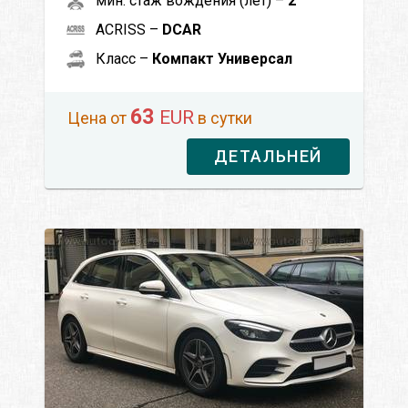
мин. стаж вождения (лет) –
2
ACRISS –
DCAR
Класс –
Компакт Универсал
63
EUR
Цена от
в сутки
ДЕТАЛЬНЕЙ