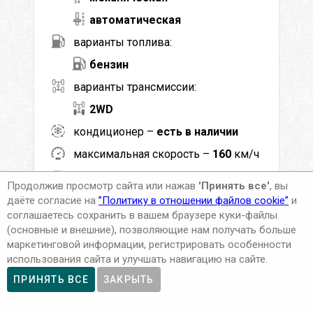
автоматическая
варианты топлива:
бензин
варианты трансмиссии:
2WD
кондиционер –
есть в наличии
максимальная скорость –
160
км/ч
мощность –
73
кВт (
99
л.с.)
Продолжив просмотр сайта или нажав
'Принять все'
, вы
мин. возраст водителя (лет) –
21
даёте согласие на
”Политику в отношении файлов cookie”
и
соглашаетесь сохранить в вашем браузере куки-файлы
мин. стаж вождения (лет) –
2
(основные и внешние), позволяющие нам получать больше
выбросы CO
–
127
г/км
маркетинговой информации, регистрировать особенности
2
использования сайта и улучшать навигацию на сайте.
ACRISS –
DCAR
ПРИНЯТЬ ВСЕ
ЗАКРЫТЬ
Класс –
Компакт Хэтчбек