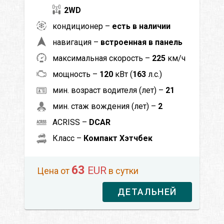
2WD
кондиционер –
есть в наличии
навигация –
встроенная в панель
максимальная скорость –
225
км/ч
мощность –
120
кВт (
163
л.с.)
мин. возраст водителя (лет) –
21
мин. стаж вождения (лет) –
2
ACRISS –
DCAR
Класс –
Компакт Хэтчбек
63
EUR
Цена от
в сутки
ДЕТАЛЬНЕЙ