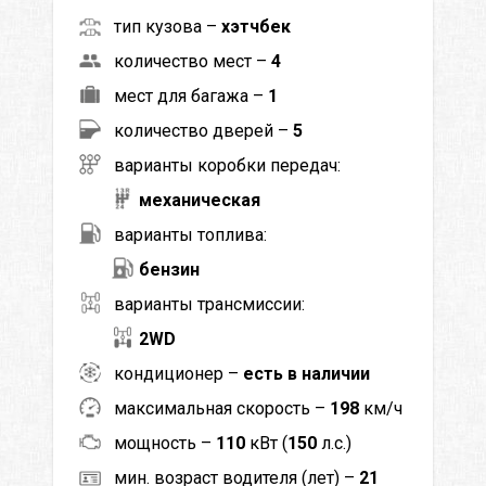
тип кузова –
хэтчбек
количество мест –
4
мест для багажа –
1
количество дверей –
5
варианты коробки передач:
механическая
варианты топлива:
бензин
варианты трансмиссии:
2WD
кондиционер –
есть в наличии
максимальная скорость –
198
км/ч
мощность –
110
кВт (
150
л.с.)
мин. возраст водителя (лет) –
21