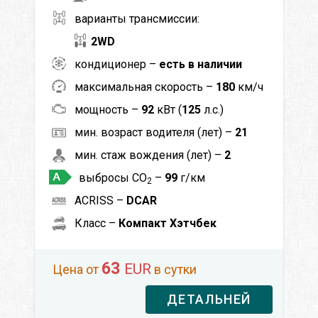
варианты трансмиссии:
2WD
кондиционер –
есть в наличии
максимальная скорость –
180
км/ч
мощность –
92
кВт (
125
л.с.)
мин. возраст водителя (лет) –
21
мин. стаж вождения (лет) –
2
выбросы CO
–
99
г/км
2
ACRISS –
DCAR
Класс –
Компакт Хэтчбек
63
EUR
Цена от
в сутки
ДЕТАЛЬНЕЙ