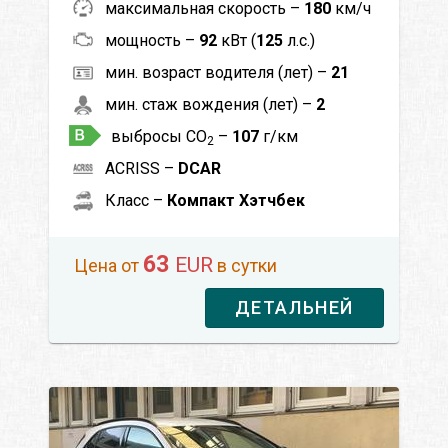
максимальная скорость –
180
км/ч
мощность –
92
кВт (
125
л.с.)
мин. возраст водителя (лет) –
21
мин. стаж вождения (лет) –
2
выбросы CO
–
107
г/км
2
ACRISS –
DCAR
Класс –
Компакт Хэтчбек
63
EUR
Цена от
в сутки
ДЕТАЛЬНЕЙ