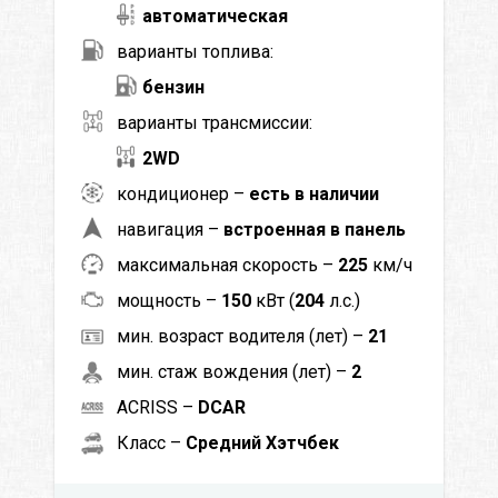
автоматическая
варианты топлива:
бензин
варианты трансмиссии:
2WD
кондиционер –
есть в наличии
навигация –
встроенная в панель
максимальная скорость –
225
км/ч
мощность –
150
кВт (
204
л.с.)
мин. возраст водителя (лет) –
21
мин. стаж вождения (лет) –
2
ACRISS –
DCAR
Класс –
Средний Хэтчбек