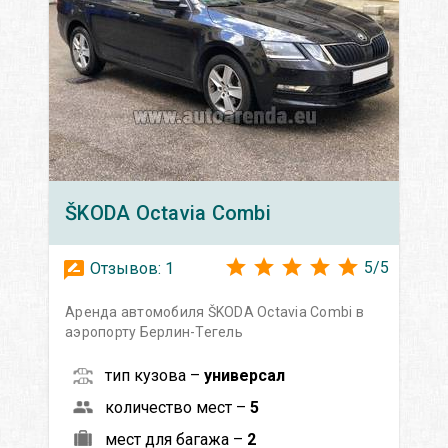
ŠKODA
Octavia Сombi
5
/
5
Отзывов:
1
Аренда автомобиля ŠKODA Octavia Сombi в
аэропорту Берлин-Тегель
тип кузова –
универсал
количество мест –
5
мест для багажа –
2