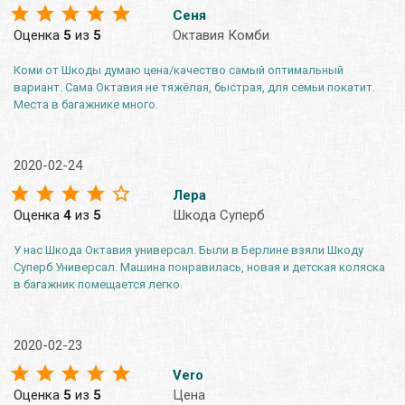
Сеня
Оценка
5
из
5
Октавия Комби
Коми от Шкоды думаю цена/качество самый оптимальный
вариант. Сама Октавия не тяжёлая, быстрая, для семьи покатит.
Места в багажнике много.
2020-02-24
Лера
Оценка
4
из
5
Шкода Суперб
У нас Шкода Октавия универсал. Были в Берлине взяли Шкоду
Суперб Универсал. Машина понравилась, новая и детская коляска
в багажник помещается легко.
2020-02-23
Vero
Оценка
5
из
5
Цена