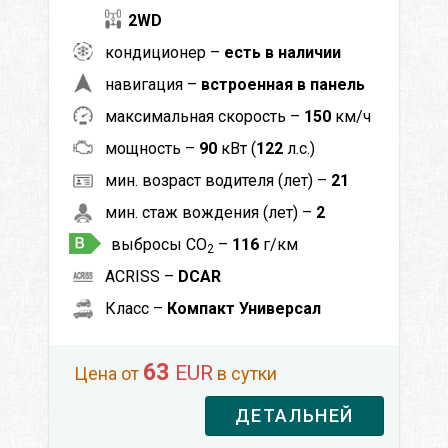
2WD
кондиционер –
есть в наличии
навигация –
встроенная в панель
максимальная скорость –
150
км/ч
мощность –
90
кВт (
122
л.с.)
мин. возраст водителя (лет) –
21
мин. стаж вождения (лет) –
2
выбросы CO
–
116
г/км
2
ACRISS –
DCAR
Класс –
Компакт Универсал
63
EUR
Цена от
в сутки
ДЕТАЛЬНЕЙ