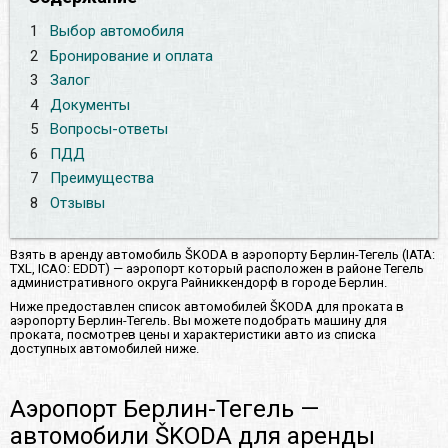
1
Выбор автомобиля
2
Бронирование и оплата
3
Залог
4
Документы
5
Вопросы-ответы
6
ПДД
7
Преимущества
8
Отзывы
Взять в аренду автомобиль ŠKODA в аэропорту Берлин-Тегель (IATA:
TXL, ICAO: EDDT) — аэропорт который расположен в районе Тегель
административного округа Райниккендорф в городе Берлин.
Ниже предоставлен список автомобилей ŠKODA для проката в
аэропорту Берлин-Тегель. Вы можете подобрать машину для
проката, посмотрев цены и характеристики авто из списка
доступных автомобилей ниже.
Аэропорт Берлин-Тегель —
автомобили ŠKODA для аренды