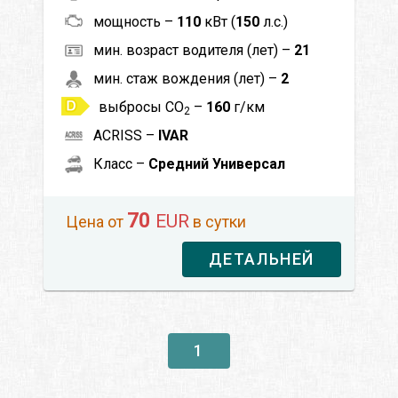
мощность –
110
кВт (
150
л.с.)
мин. возраст водителя (лет) –
21
мин. стаж вождения (лет) –
2
выбросы CO
–
160
г/км
2
ACRISS –
IVAR
Класс –
Средний Универсал
70
EUR
Цена от
в сутки
ДЕТАЛЬНЕЙ
1