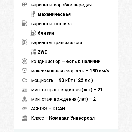
варианты коробки передач:
механическая
варианты топлива:
бензин
варианты трансмиссии:
2WD
кондиционер –
есть в наличии
максимальная скорость –
180
км/ч
мощность –
90
кВт (
122
л.с.)
мин. возраст водителя (лет) –
21
мин. стаж вождения (лет) –
2
ACRISS –
DCAR
Класс –
Компакт Универсал