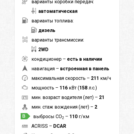
варианты коробки передач:
автоматическая
варианты топлива:
дизель
варианты трансмиссии:
2WD
кондиционер –
есть в наличии
навигация –
встроенная в панель
максимальная скорость –
211
км/ч
мощность –
116
кВт (
158
л.с.)
мин. возраст водителя (лет) –
21
мин. стаж вождения (лет) –
2
выбросы CO
–
110
г/км
2
ACRISS –
DCAR