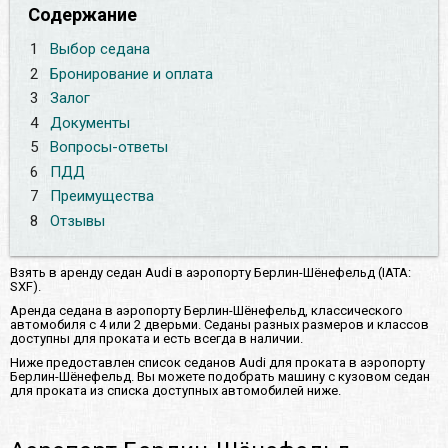
Содержание
1
Выбор седана
2
Бронирование и оплата
3
Залог
4
Документы
5
Вопросы-ответы
6
ПДД
7
Преимущества
8
Отзывы
Взять в аренду седан Audi в аэропорту Берлин-Шёнефельд (IATA:
SXF).
Аренда седана в аэропорту Берлин-Шёнефельд, классического
автомобиля с 4 или 2 дверьми. Седаны разных размеров и классов
доступны для проката и есть всегда в наличии.
Ниже предоставлен список седанов Audi для проката в аэропорту
Берлин-Шёнефельд. Вы можете подобрать машину с кузовом седан
для проката из списка доступных автомобилей ниже.