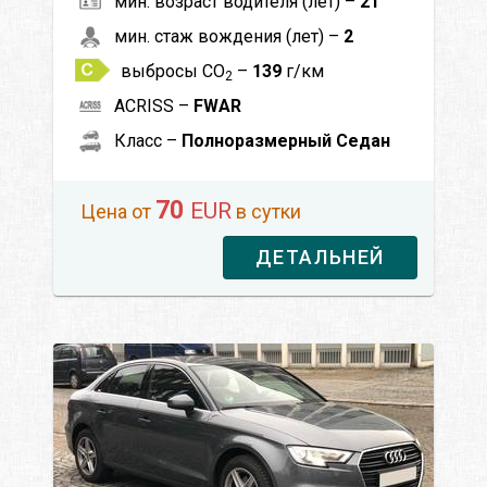
мин. возраст водителя (лет) –
21
мин. стаж вождения (лет) –
2
выбросы CO
–
139
г/км
2
ACRISS –
FWAR
Класс –
Полноразмерный Седан
70
EUR
Цена от
в сутки
ДЕТАЛЬНЕЙ