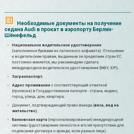
Необходимые документы на получение
седана Audi в прокат в аэропорту Берлин-
Шёнефельд
Национальное водительское удостоверение
(заполненное буквами из латинского алфавита). Отношение
к водительским правам, выданным за пределами стран ЕС
постоянно меняется, мы рекомендуем сделать
международное водительское удостоверение (МВУ, IDP);
Загранпаспорт
;
Адрес проживания
с соответствующей отметкой
(прописка) в Государственном паспорте - страна, индекс,
город, улица, дом, квартира;
Документ, подтверждающий право въезда (
виза, вид на
жительство
);
Банковская карта
(персонализированная) международной
системы (удостоверение личности и его/её присутствие для
подписания договора о аренде, если разные лица).