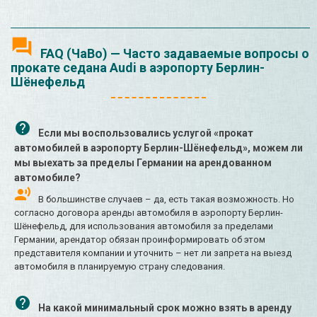
FAQ (ЧаВо) — Часто задаваемые вопросы о
прокате седана Audi в аэропорту Берлин-
Шёнефельд
Если мы воспользовались услугой «прокат
автомобилей в аэропорту Берлин-Шёнефельд», можем ли
мы выехать за пределы Германии на арендованном
автомобиле?
В большинстве случаев – да, есть такая возможность. Но
согласно договора аренды автомобиля в аэропорту Берлин-
Шёнефельд, для использования автомобиля за пределами
Германии, арендатор обязан проинформировать об этом
представителя компании и уточнить – нет ли запрета на выезд
автомобиля в планируемую страну следования.
На какой минимальный срок можно взять в аренду