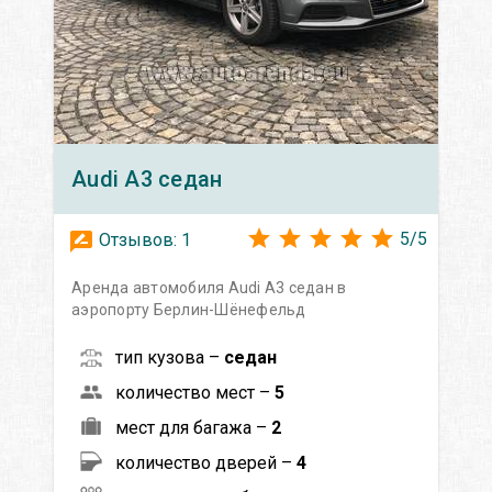
Audi
A3 седан
5
/
5
Отзывов:
1
Аренда автомобиля Audi A3 седан в
аэропорту Берлин-Шёнефельд
тип кузова –
седан
количество мест –
5
мест для багажа –
2
количество дверей –
4