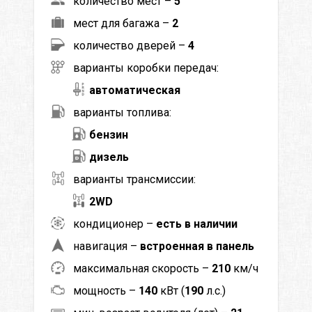
количество мест –
5
мест для багажа –
2
количество дверей –
4
варианты коробки передач:
автоматическая
варианты топлива:
бензин
дизель
варианты трансмиссии:
2WD
кондиционер –
есть в наличии
навигация –
встроенная в панель
максимальная скорость –
210
км/ч
мощность –
140
кВт (
190
л.с.)