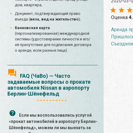
2020-03-
дом, квартира;
Документ, подтверждающий право
Оценка
4
въезда (
виза, вид на жительство
);
Банковская карта
Аренда пр
(персонализированная) международной
Пришлось 
системы (удостоверение личности и его/
Съездили
её присутствие для подписания договора
о аренде, если разные лица).
FAQ (ЧаВо) — Часто
задаваемые вопросы о прокате
автомобиля Nissan в аэропорту
Берлин-Шёнефельд
Если мы воспользовались услугой
«прокат автомобилей в аэропорту Берлин-
Шёнефельд», можем ли мы выехать за