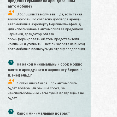
пределы Германии на арендованном
автомобиле?
В большинстве случаев – да, есть такая
возможность. Но согласно договора аренды
автомобиля в аэропорту Берлин-Шёнефельд,
для использования автомобиля за пределами
Германии, арендатор обязан
проинформировать об этом представителя
компании и уточнить – нет ли запрета на выезд
автомобиля в планируемую страну следования.
На какой минимальный срок можно
взять в аренду авто в аэропорту Берлин-
Шёнефельд?
1 сутки или 24 часа. Если автомобиль
будет возвращён раньше срока, за
неиспользованные часы сумма возвращена не
будет.
Какой минимальный возраст