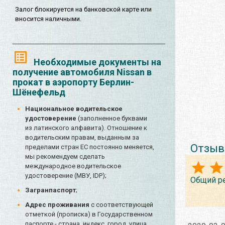
Залог блокируется на банковской карте или
вносится наличными.
Необходимые документы на
получение автомобиля Nissan в
прокат в аэропорту Берлин-
Шёнефельд
Национальное водительское
удостоверение
(заполненное буквами
из латинского алфавита). Отношение к
водительским правам, выданным за
Отзыв
пределами стран ЕС постоянно меняется,
мы рекомендуем сделать
международное водительское
удостоверение (МВУ, IDP);
Общий р
Загранпаспорт
;
Адрес проживания
с соответствующей
отметкой (прописка) в Государственном
паспорте - страна, индекс, город, улица,