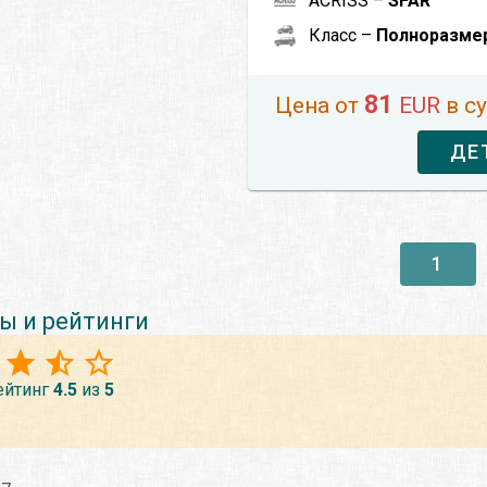
ACRISS –
SFAR
Класс –
Полноразме
81
Цена от
EUR
в с
ДЕ
1
ы и рейтинги
ейтинг
4.5
из
5