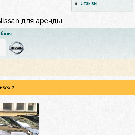
8
Отзывы
issan для аренды
обиля
илей:
1