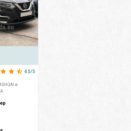
4.5
/
5
ASHQAI в
ьд
вер