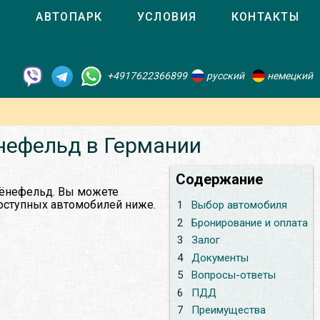
О
АВТОПАРК
УСЛОВИЯ
КОНТАКТЫ
+4917622366899
русский
немецкий
нефельд в Германии
Содержание
Шёнефельд. Вы можете
доступных автомобилей ниже.
1
Выбор автомобиля
2
Бронирование и оплата
3
Залог
4
Документы
5
Вопросы-ответы
6
ПДД
7
Преимущества