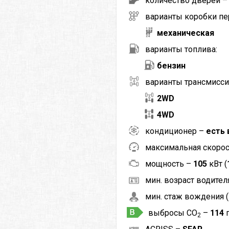
количество дверей 
варианты коробки пе
механическая
варианты топлива:
бензин
варианты трансмисси
2WD
4WD
кондиционер –
есть 
максимальная скоро
мощность –
105
кВт (
мин. возраст водителя
мин. стаж вождения (
выбросы CO
–
114
2