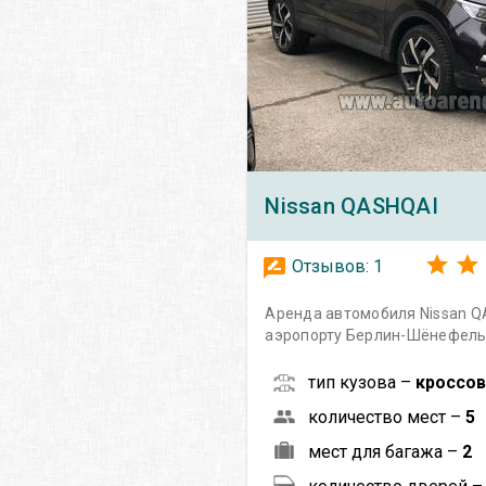
Nissan
QASHQAI
Отзывов:
1
Аренда автомобиля Nissan Q
аэропорту Берлин-Шёнефел
тип кузова –
кроссо
количество мест –
5
мест для багажа –
2