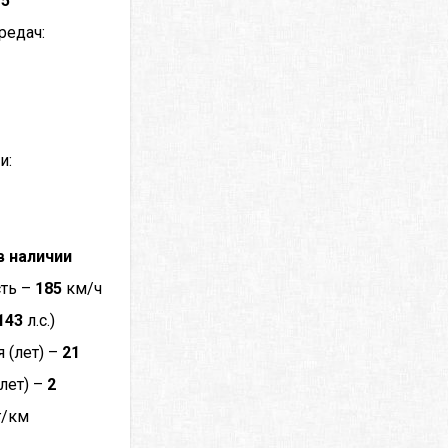
–
5
редач:
и:
в наличии
сть –
185
км/ч
143
л.с.)
 (лет) –
21
лет) –
2
г/км