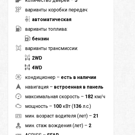
количество дверей –
5
варианты коробки передач:
автоматическая
варианты топлива:
бензин
варианты трансмиссии:
2WD
4WD
кондиционер –
есть в наличии
навигация –
встроенная в панель
максимальная скорость –
182
км/ч
мощность –
100
кВт (
136
л.с.)
мин. возраст водителя (лет) –
21
мин. стаж вождения (лет) –
2