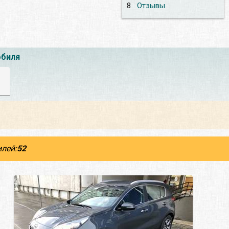
8
Отзывы
обиля
лей:
52