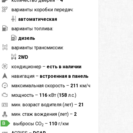
количество дверей –
4
варианты коробки передач:
автоматическая
варианты топлива:
дизель
варианты трансмиссии:
2WD
кондиционер –
есть в наличии
навигация –
встроенная в панель
максимальная скорость –
211
км/ч
мощность –
116
кВт (
158
л.с.)
мин. возраст водителя (лет) –
21
мин. стаж вождения (лет) –
2
выбросы CO
–
110
г/км
2