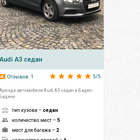
Audi
A3 седан
5
/
5
Отзывов:
1
Аренда автомобиля Audi A3 седан в Баден-
Бадене
тип кузова –
седан
количество мест –
5
мест для багажа –
2