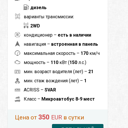
дизель
варианты трансмиссии:
2WD
кондиционер –
есть в наличии
навигация –
встроенная в панель
максимальная скорость –
170
км/ч
мощность –
110
кВт (
150
л.с.)
мин. возраст водителя (лет) –
21
мин. стаж вождения (лет) –
1
ACRISS –
SVAR
Класс –
Микроавтобус 8-9 мест
350
Цена от
EUR
в сутки