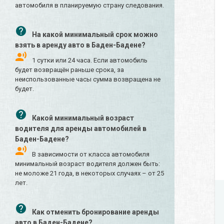
автомобиля в планируемую страну следования.
На какой минимальный срок можно
взять в аренду авто в Баден-Бадене?
1 сутки или 24 часа. Если автомобиль
будет возвращён раньше срока, за
неиспользованные часы сумма возвращена не
будет.
Какой минимальный возраст
водителя для аренды автомобилей в
Баден-Бадене?
В зависимости от класса автомобиля
минимальный возраст водителя должен быть:
не моложе 21 года, в некоторых случаях – от 25
лет.
Как отменить бронирование аренды
авто в Баден-Бадене?