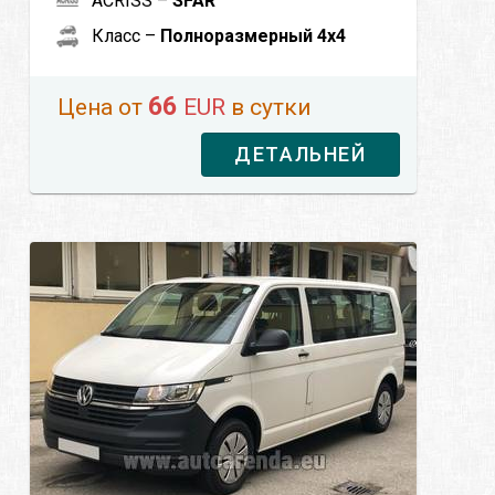
ACRISS –
SFAR
Класс –
Полноразмерный 4x4
66
Цена от
EUR
в сутки
ДЕТАЛЬНЕЙ