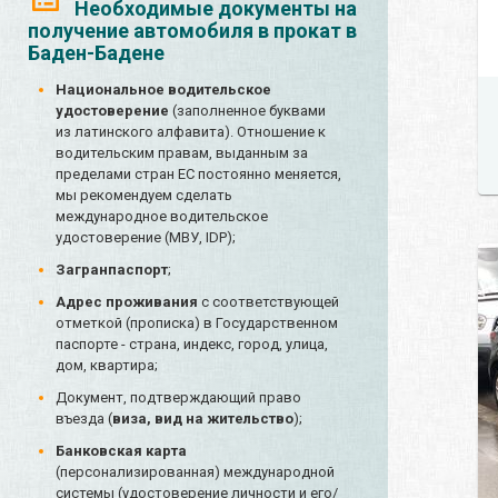
Необходимые документы на
получение автомобиля в прокат в
Баден-Бадене
Национальное водительское
удостоверение
(заполненное буквами
из латинского алфавита). Отношение к
водительским правам, выданным за
пределами стран ЕС постоянно меняется,
мы рекомендуем сделать
международное водительское
удостоверение (МВУ, IDP);
Загранпаспорт
;
Адрес проживания
с соответствующей
отметкой (прописка) в Государственном
паспорте - страна, индекс, город, улица,
дом, квартира;
Документ, подтверждающий право
въезда (
виза, вид на жительство
);
Банковская карта
(персонализированная) международной
системы (удостоверение личности и его/