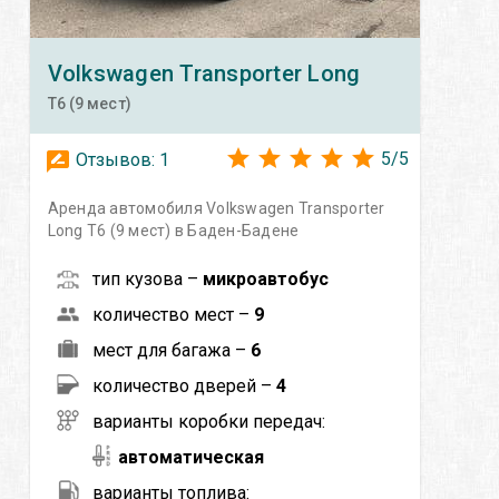
Volkswagen
Transporter Long
T6 (9 мест)
5
/
5
Отзывов:
1
Аренда автомобиля Volkswagen Transporter
Long T6 (9 мест) в Баден-Бадене
тип кузова –
микроавтобус
количество мест –
9
мест для багажа –
6
количество дверей –
4
варианты коробки передач:
автоматическая
варианты топлива: