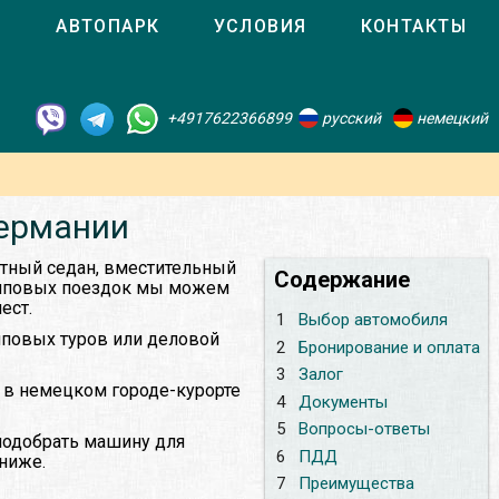
О
АВТОПАРК
УСЛОВИЯ
КОНТАКТЫ
+4917622366899
русский
немецкий
Германии
тный седан, вместительный
Содержание
рупповых поездок мы можем
ест.
1
Выбор автомобиля
пповых туров или деловой
2
Бронирование и оплата
3
Залог
 в немецком городе-курорте
4
Документы
5
Вопросы-ответы
подобрать машину для
6
ПДД
 ниже.
7
Преимущества