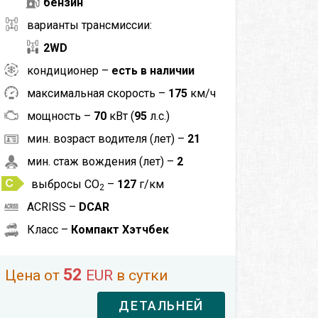
бензин
варианты трансмиссии:
2WD
кондиционер –
есть в наличии
максимальная скорость –
175
км/ч
мощность –
70
кВт (
95
л.с.)
мин. возраст водителя (лет) –
21
мин. стаж вождения (лет) –
2
выбросы CO
–
127
г/км
2
ACRISS –
DCAR
Класс –
Компакт Хэтчбек
52
Цена от
EUR
в сутки
ДЕТАЛЬНЕЙ