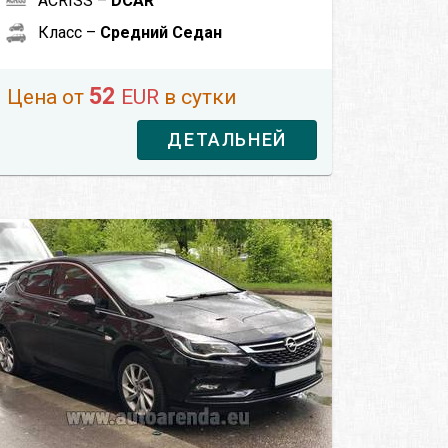
ACRISS –
DCAR
Класс –
Средний Седан
52
Цена от
EUR
в сутки
ДЕТАЛЬНЕЙ