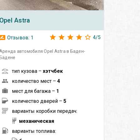
Opel
Astra
4
/
5
Отзывов:
1
Аренда автомобиля Opel Astra в Баден-
Бадене
тип кузова –
хэтчбек
количество мест –
4
мест для багажа –
1
количество дверей –
5
варианты коробки передач:
механическая
варианты топлива: