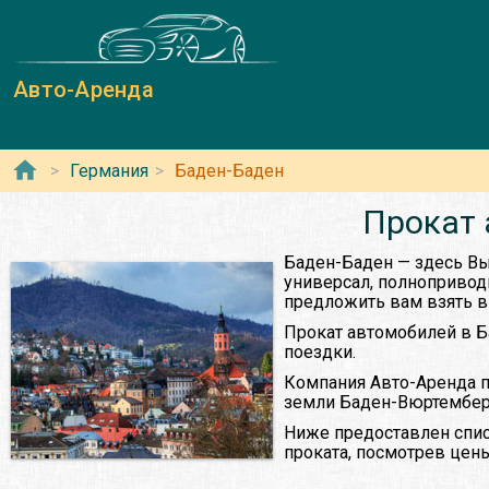
Авто-Аренда
Германия
Баден-Баден
Прокат 
Баден-Баден — здесь Вы
универсал, полнопривод
предложить вам взять в 
Прокат автомобилей в Б
поездки.
Компания Авто-Аренда п
земли Баден-Вюртемберг
Ниже предоставлен спис
проката, посмотрев цены