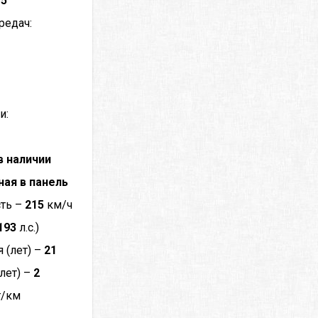
–
5
редач:
и:
в наличии
ная в панель
сть –
215
км/ч
193
л.с.)
 (лет) –
21
лет) –
2
г/км