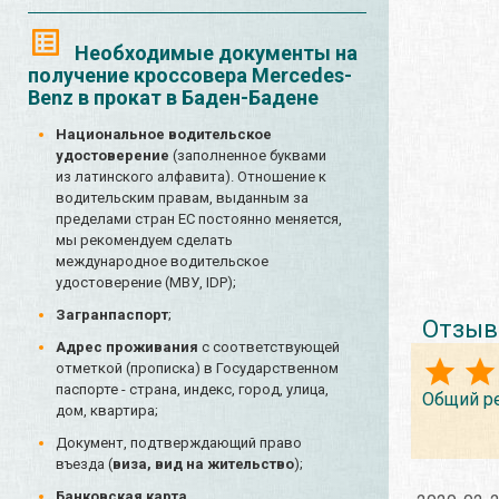
Необходимые документы на
получение кроссовера Mercedes-
Benz в прокат в Баден-Бадене
Национальное водительское
удостоверение
(заполненное буквами
из латинского алфавита). Отношение к
водительским правам, выданным за
пределами стран ЕС постоянно меняется,
мы рекомендуем сделать
международное водительское
удостоверение (МВУ, IDP);
Загранпаспорт
;
Отзыв
Адрес проживания
с соответствующей
отметкой (прописка) в Государственном
паспорте - страна, индекс, город, улица,
Общий р
дом, квартира;
Документ, подтверждающий право
въезда (
виза, вид на жительство
);
Банковская карта