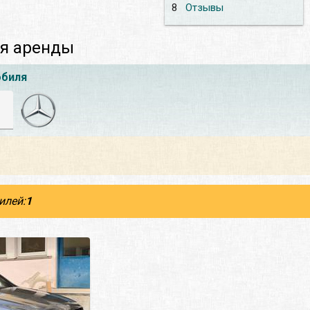
8
Отзывы
ля аренды
обиля
илей:
1