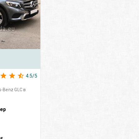
4.5
/
5
-Benz GLC в
вер