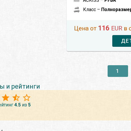
ACRISS –
PFBR
Класс –
Полноразме
116
Цена от
EUR
в 
ДЕ
1
ы и рейтинги
ейтинг
4.5
из
5