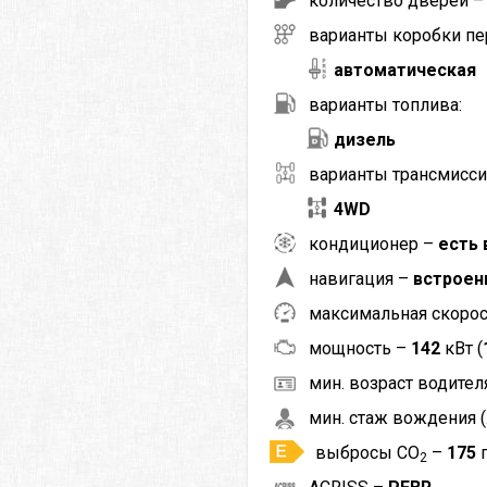
количество дверей 
варианты коробки пе
автоматическая
варианты топлива:
дизель
варианты трансмисси
4WD
кондиционер –
есть 
навигация –
встроен
максимальная скоро
мощность –
142
кВт (
мин. возраст водителя
мин. стаж вождения (
выбросы CO
–
175
2