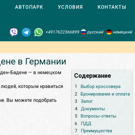
О
АВТОПАРК
УСЛОВИЯ
КОНТАКТЫ
+4917622366899
русский
немецкий
дене в Германии
аден-Бадене — в немецком
Содержание
 людей, которым нравиться
1
Выбор кроссовера
2
Бронирование и оплата
не. Вы можете подобрать
3
Залог
4
Документы
5
Вопросы-ответы
6
ПДД
7
Преимущества