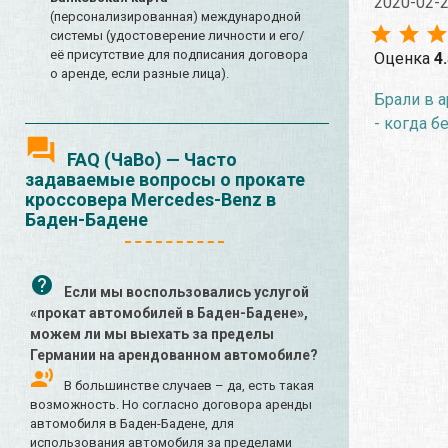
2020-02-
(персонализированная) международной
системы (удостоверение личности и его/
её присутствие для подписания договора
Оценка
4
о аренде, если разные лица).
Брали в а
- когда б
FAQ (ЧаВо) — Часто
задаваемые вопросы о прокате
кроссовера Mercedes-Benz в
Баден-Бадене
Если мы воспользовались услугой
«прокат автомобилей в Баден-Бадене»,
можем ли мы выехать за пределы
Германии на арендованном автомобиле?
В большинстве случаев – да, есть такая
возможность. Но согласно договора аренды
автомобиля в Баден-Бадене, для
использования автомобиля за пределами