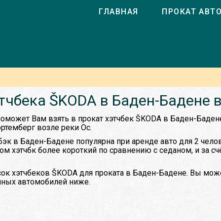
ГЛАВНАЯ
ПРОКАТ АВТ
тчбека ŠKODA в Баден-Бадене 
оможет Вам взять в прокат хэтчбек ŠKODA в Баден-Баден
ртемберг возле реки Ос.
бэк в Баден-Бадене популярна при аренде авто для 2 чело
овом хэтчбк более короткий по сравнению с седаном, и за сч
ок хэтчбеков ŠKODA для проката в Баден-Бадене. Вы може
упных автомобилей ниже.