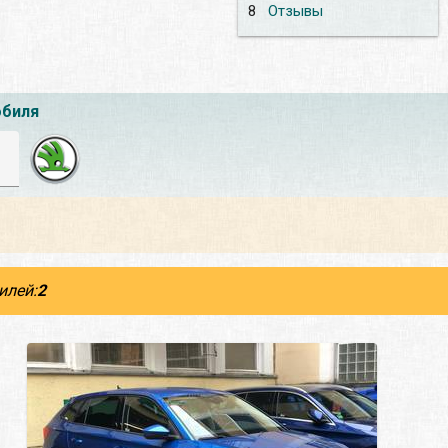
8
Отзывы
обиля
илей:
2