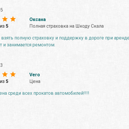
05
Оксана
из
5
Полная страховка на Шкоду Скала
взять полную страховку и поддержку в дороге при аренде
т и занимается ремонтом.
23
Vero
из
5
Цена
на среди всех прокатов автомобилей!!!!