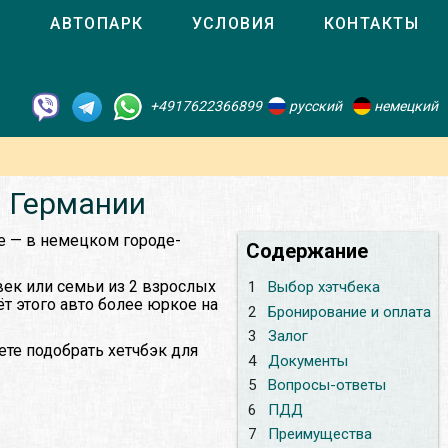
О
АВТОПАРК
УСЛОВИЯ
КОНТАКТЫ
+4917622366899
русский
немецкий
в Германии
е — в немецком городе-
Содержание
век или семьи из 2 взрослых
1
Выбор хэтчбека
ёт этого авто более юркое на
2
Бронирование и оплата
3
Залог
те подобрать хетчбэк для
4
Документы
5
Вопросы-ответы
6
ПДД
7
Преимущества