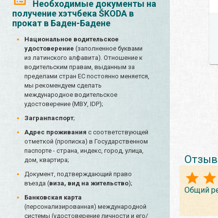
Необходимые документы на
получение хэтчбека ŠKODA в
прокат в Баден-Бадене
Национальное водительское
удостоверение
(заполненное буквами
из латинского алфавита). Отношение к
водительским правам, выданным за
пределами стран ЕС постоянно меняется,
мы рекомендуем сделать
международное водительское
удостоверение (МВУ, IDP);
Загранпаспорт
;
Адрес проживания
с соответствующей
отметкой (прописка) в Государственном
паспорте - страна, индекс, город, улица,
Отзыв
дом, квартира;
Документ, подтверждающий право
въезда (
виза, вид на жительство
);
Общий р
Банковская карта
(персонализированная) международной
системы (удостоверение личности и его/