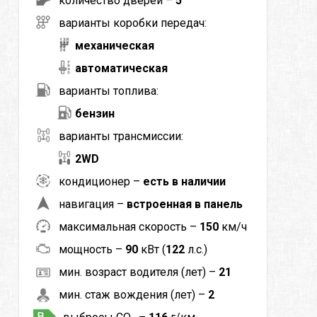
количество дверей –
5
варианты коробки передач:
механическая
автоматическая
варианты топлива:
бензин
варианты трансмиссии:
2WD
кондиционер –
есть в наличии
навигация –
встроенная в панель
максимальная скорость –
150
км/ч
мощность –
90
кВт (
122
л.с.)
мин. возраст водителя (лет) –
21
мин. стаж вождения (лет) –
2