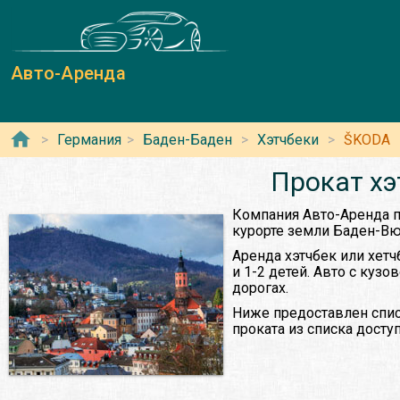
Авто-Аренда
Германия
Баден-Баден
Хэтчбеки
ŠKODA
Прокат хэ
Компания Авто-Аренда п
курорте земли Баден-Вю
Аренда хэтчбек или хетч
и 1-2 детей. Авто с куз
дорогах.
Ниже предоставлен спис
проката из списка дост