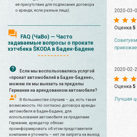
её присутствие для подписания договора
2020-03-
о аренде, если разные лица).
Оценка
5
FAQ (ЧаВо) — Часто
Советуем 
задаваемые вопросы о прокате
приезжае
хэтчбека ŠKODA в Баден-Бадене
2020-02-
Если мы воспользовались услугой
«прокат автомобилей в Баден-Бадене»,
можем ли мы выехать за пределы
Оценка
5
Германии на арендованном автомобиле?
Лучшая це
В большинстве случаев – да, есть такая
возможность. Но согласно договора аренды
автомобиля в Баден-Бадене, для
использования автомобиля за пределами
Германии, арендатор обязан
проинформировать об этом представителя
компании и уточнить – нет ли запрета на выезд