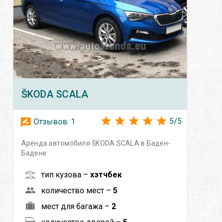
ŠKODA
SCALA
5
/
5
Отзывов:
1
Аренда автомобиля ŠKODA SCALA в Баден-
Бадене
тип кузова –
хэтчбек
количество мест –
5
мест для багажа –
2