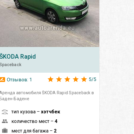
ŠKODA
Rapid
Spaceback
5
/
5
Отзывов:
1
Аренда автомобиля ŠKODA Rapid Spaceback в
Баден-Бадене
тип кузова –
хэтчбек
количество мест –
4
мест для багажа –
2