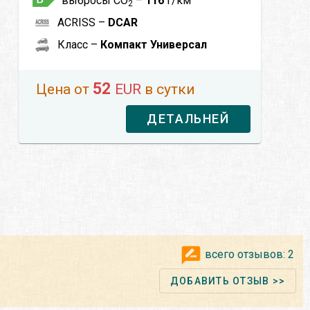
выбросы CO
–
116
г/км
2
ACRISS –
DCAR
Класс –
Компакт Универсал
52
Цена от
EUR
в сутки
ДЕТАЛЬНЕЙ
всего отзывов:
2
ДОБАВИТЬ ОТЗЫВ >>