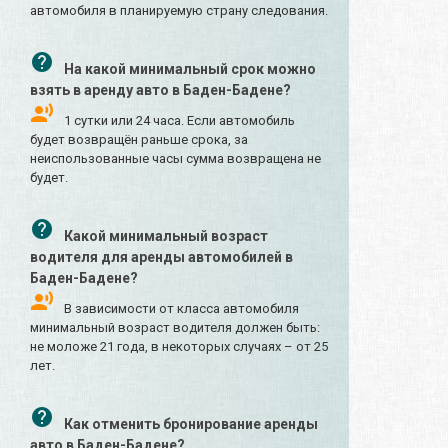
автомобиля в планируемую страну следования.
На какой минимальный срок можно
взять в аренду авто в Баден-Бадене?
1 сутки или 24 часа. Если автомобиль
будет возвращён раньше срока, за
неиспользованные часы сумма возвращена не
будет.
Какой минимальный возраст
водителя для аренды автомобилей в
Баден-Бадене?
В зависимости от класса автомобиля
минимальный возраст водителя должен быть:
не моложе 21 года, в некоторых случаях – от 25
лет.
Как отменить бронирование аренды
авто в Баден-Бадене?