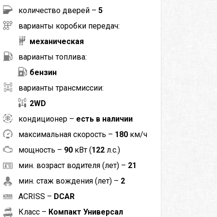
количество дверей –
5
варианты коробки передач:
механическая
варианты топлива:
бензин
варианты трансмиссии:
2WD
кондиционер –
есть в наличии
максимальная скорость –
180
км/ч
мощность –
90
кВт (
122
л.с.)
мин. возраст водителя (лет) –
21
мин. стаж вождения (лет) –
2
ACRISS –
DCAR
Класс –
Компакт Универсал