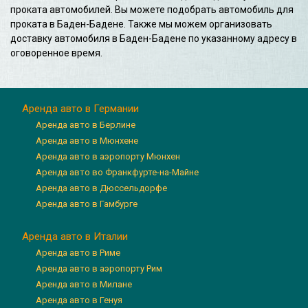
проката автомобилей. Вы можете подобрать автомобиль для
проката в Баден-Бадене. Также мы можем организовать
доставку автомобиля в Баден-Бадене по указанному адресу в
оговоренное время.
Аренда авто в Германии
Аренда авто в Берлине
Аренда авто в Мюнхене
Аренда авто в аэропорту Мюнхен
Аренда авто во Франкфурте-на-Майне
Аренда авто в Дюссельдорфе
Аренда авто в Гамбурге
Аренда авто в Италии
Аренда авто в Риме
Аренда авто в аэропорту Рим
Аренда авто в Милане
Аренда авто в Генуя