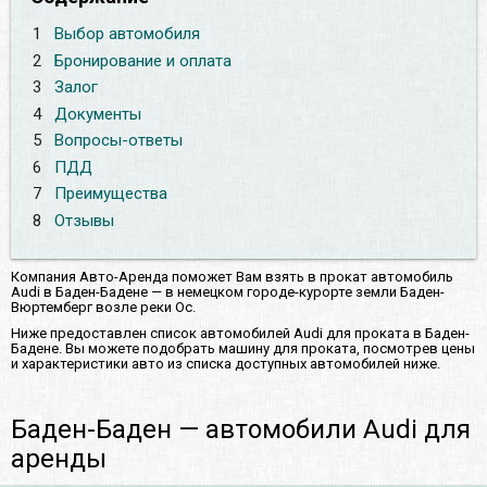
1
Выбор автомобиля
2
Бронирование и оплата
3
Залог
4
Документы
5
Вопросы-ответы
6
ПДД
7
Преимущества
8
Отзывы
Компания Авто-Аренда поможет Вам взять в прокат автомобиль
Audi в Баден-Бадене — в немецком городе-курорте земли Баден-
Вюртемберг возле реки Ос.
Ниже предоставлен список автомобилей Audi для проката в Баден-
Бадене. Вы можете подобрать машину для проката, посмотрев цены
и характеристики авто из списка доступных автомобилей ниже.
Баден-Баден — автомобили Audi для
аренды