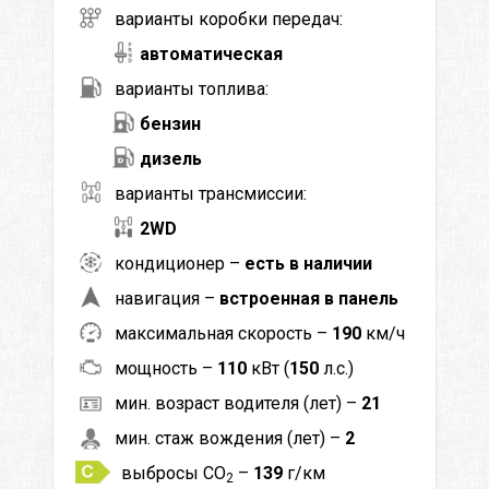
варианты коробки передач:
автоматическая
варианты топлива:
бензин
дизель
варианты трансмиссии:
2WD
кондиционер –
есть в наличии
навигация –
встроенная в панель
максимальная скорость –
190
км/ч
мощность –
110
кВт (
150
л.с.)
мин. возраст водителя (лет) –
21
мин. стаж вождения (лет) –
2
выбросы CO
–
139
г/км
2