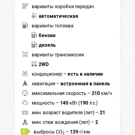
варианты коробки передач:
автоматическая
варианты топлива:
бензин
дизель
варианты трансмиссии:
2WD
кондиционер –
есть в наличии
навигация –
встроенная в панель
максимальная скорость –
210
км/ч
мощность –
140
кВт (
190
л.с.)
мин. возраст водителя (лет) –
21
мин. стаж вождения (лет) –
2
выбросы CO
–
139
г/км
2