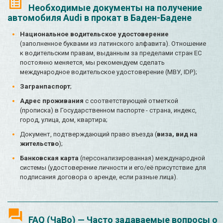
Необходимые документы на получение
автомобиля Audi в прокат в Баден-Бадене
Национальное водительское удостоверение
(заполненное буквами из латинского алфавита). Отношение
к водительским правам, выданным за пределами стран ЕС
постоянно меняется, мы рекомендуем сделать
международное водительское удостоверение (МВУ, IDP);
Загранпаспорт
;
Адрес проживания
с соответствующей отметкой
(прописка) в Государственном паспорте - страна, индекс,
город, улица, дом, квартира;
Документ, подтверждающий право въезда (
виза, вид на
жительство
);
Банковская карта
(персонализированная) международной
системы (удостоверение личности и его/её присутствие для
подписания договора о аренде, если разные лица).
FAQ (ЧаВо) — Часто задаваемые вопросы о