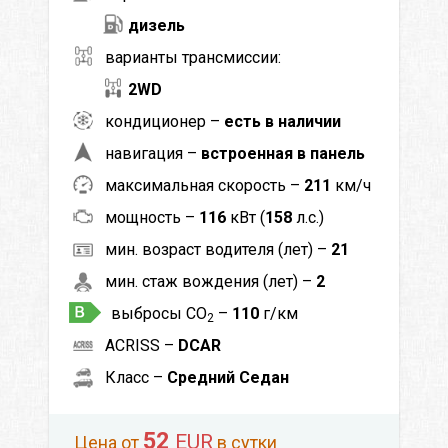
дизель
варианты трансмиссии:
2WD
кондиционер –
есть в наличии
навигация –
встроенная в панель
максимальная скорость –
211
км/ч
мощность –
116
кВт (
158
л.с.)
мин. возраст водителя (лет) –
21
мин. стаж вождения (лет) –
2
выбросы CO
–
110
г/км
2
ACRISS –
DCAR
Класс –
Средний Седан
52
EUR
Цена от
в сутки