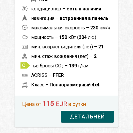
кондиционер –
есть в наличии
навигация –
встроенная в панель
максимальная скорость –
230
км/ч
мощность –
150
кВт (
204
л.с.)
мин. возраст водителя (лет) –
21
мин. стаж вождения (лет) –
2
выбросы CO
–
139
г/км
2
ACRISS –
FFER
Класс –
Полноразмерный 4x4
115
EUR
Цена от
в сутки
ДЕТАЛЬНЕЙ