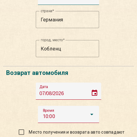
страна
город, место
Возврат автомобиля
Дата
event
Время
10:00
Место получения и возврата авто совпадают