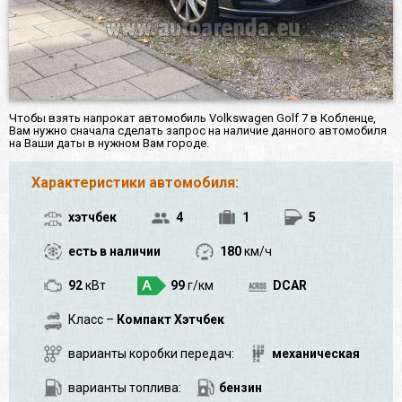
Чтобы взять напрокат автомобиль Volkswagen Golf 7 в Кобленце,
Вам нужно сначала сделать запрос на наличие данного автомобиля
на Ваши даты в нужном Вам городе.
Характеристики автомобиля:
хэтчбек
4
1
5
есть в наличии
180
км/ч
92
кВт
99
г/км
DCAR
Класс –
Компакт Хэтчбек
варианты коробки передач:
механическая
варианты топлива:
бензин